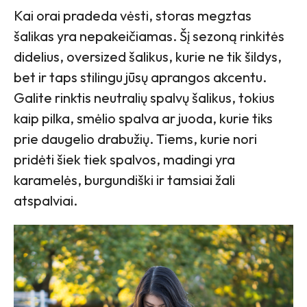
Kai orai pradeda vėsti, storas megztas
šalikas yra nepakeičiamas. Šį sezoną rinkitės
didelius, oversized šalikus, kurie ne tik šildys,
bet ir taps stilingu jūsų aprangos akcentu.
Galite rinktis neutralių spalvų šalikus, tokius
kaip pilka, smėlio spalva ar juoda, kurie tiks
prie daugelio drabužių. Tiems, kurie nori
pridėti šiek tiek spalvos, madingi yra
karamelės, burgundiški ir tamsiai žali
atspalviai.