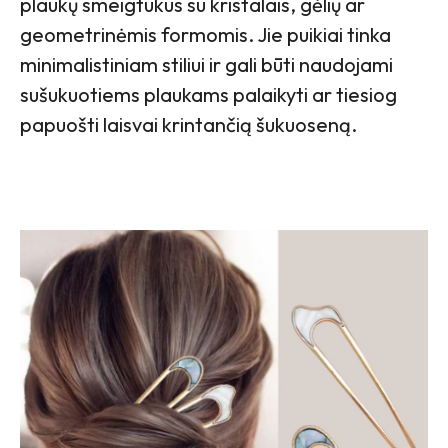
plaukų smeigtukus su kristalais, gėlių ar
geometrinėmis formomis. Jie puikiai tinka
minimalistiniam stiliui ir gali būti naudojami
sušukuotiems plaukams palaikyti ar tiesiog
papuošti laisvai krintančią šukuoseną.