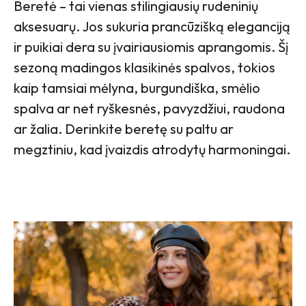
Beretė – tai vienas stilingiausių rudeninių
aksesuarų. Jos sukuria prancūzišką eleganciją
ir puikiai dera su įvairiausiomis aprangomis. Šį
sezoną madingos klasikinės spalvos, tokios
kaip tamsiai mėlyna, burgundiška, smėlio
spalva ar net ryškesnės, pavyzdžiui, raudona
ar žalia. Derinkite beretę su paltu ar
megztiniu, kad įvaizdis atrodytų harmoningai.