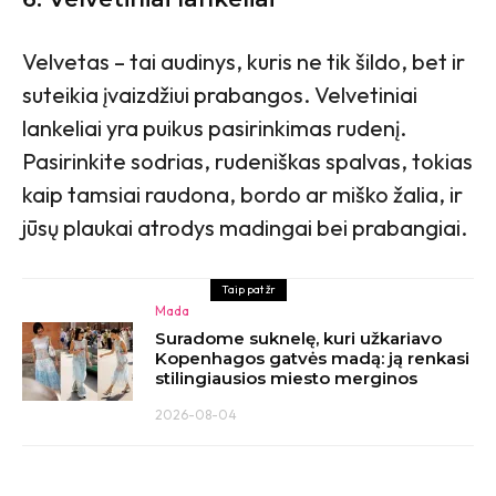
Velvetas – tai audinys, kuris ne tik šildo, bet ir
suteikia įvaizdžiui prabangos. Velvetiniai
lankeliai yra puikus pasirinkimas rudenį.
Pasirinkite sodrias, rudeniškas spalvas, tokias
kaip tamsiai raudona, bordo ar miško žalia, ir
jūsų plaukai atrodys madingai bei prabangiai.
Taip pat žr
Mada
Suradome suknelę, kuri užkariavo
Kopenhagos gatvės madą: ją renkasi
stilingiausios miesto merginos
2026-08-04