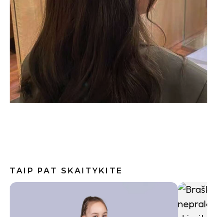
TAIP PAT SKAITYKITE
Baklažan
kremiška,
užkandži