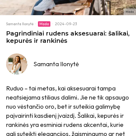
mada
Samanta Ilonytė
·
Mada
·
2024-09-23
Pagrindiniai rudens aksesuarai: šalikai,
kepurės ir rankinės
Samanta Ilonytė
Ruduo – tai metas, kai aksesuarai tampa
neatsiejama stiliaus dalimi. Jie ne tik apsaugo
nuo vėstančio oro, bet ir suteikia galimybę
paįvairinti kasdienį įvaizdį. Šalikai, kepurės ir
rankinės yra esminiai rudens akcentai, kurie
gali suteikti elegancijos, žaismingumo ar net