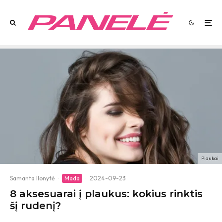
Plaukai
Samanta Ilonytė
·
Mada
·
2024-09-23
8 aksesuarai į plaukus: kokius rinktis
šį rudenį?