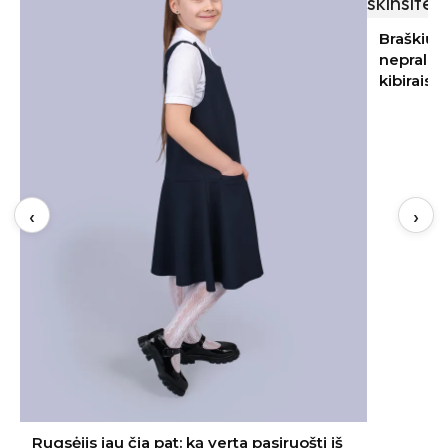
Braškių sodinimas rugpjūtį 2026:
nepraleiskite šių datų – kitąmet skinsite
kibirais
‹
›