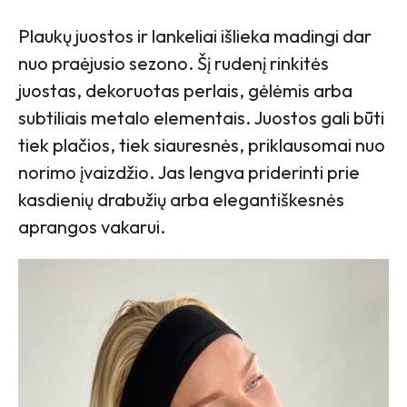
Plaukų juostos ir lankeliai išlieka madingi dar
nuo praėjusio sezono. Šį rudenį rinkitės
juostas, dekoruotas perlais, gėlėmis arba
subtiliais metalo elementais. Juostos gali būti
tiek plačios, tiek siauresnės, priklausomai nuo
norimo įvaizdžio. Jas lengva priderinti prie
kasdienių drabužių arba elegantiškesnės
aprangos vakarui.