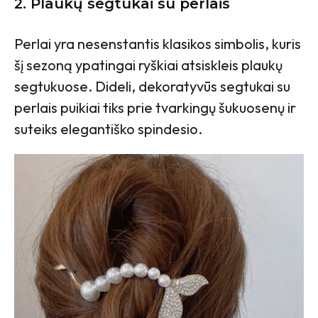
2.
Plaukų segtukai su perlais
Perlai yra nesenstantis klasikos simbolis, kuris
šį sezoną ypatingai ryškiai atsiskleis plaukų
segtukuose. Dideli, dekoratyvūs segtukai su
perlais puikiai tiks prie tvarkingų šukuosenų ir
suteiks elegantiško spindesio.