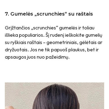
7.
Gumelės „scrunchies“ su raštais
Grįžtančios „scrunchies“ gumelės ir toliau
išlieka populiarios. Šį rudenį ieškokite gumelių
su ryškiais raštais – geometriniais, gėlėtais ar
dryžuotais. Jos ne tik papuoš plaukus, bet ir
apsaugos juos nuo pažeidimų.