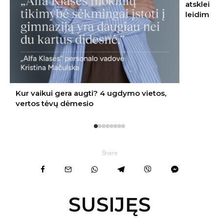
atskleidė, kur jį įrengti – nereikės nei
leidimo, nei kaimynų sutikimo
Share
SUSIJĘS