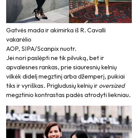
Gatvės mada ir akimirka iš R. Cavalli
vakarėlio
AOP, SIPA/Scanpix nuotr.
Jei nori paslėpti ne tik pilvuką, bet ir
apvalesnes rankas, prie siauresnių kelnių
vilkėk didelį megztinį arba džemperį, puikiai
tiks ir vyriškas. Prigludusių kelnių ir
oversized
megztinio kontrastas padės atrodyti liekniau.