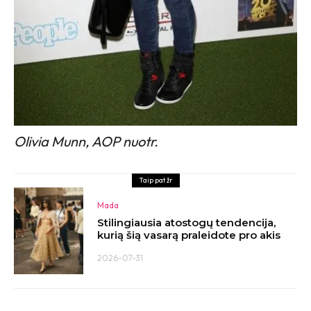
Olivia Munn, AOP nuotr.
Taip pat žr
Mada
Stilingiausia atostogų tendencija,
kurią šią vasarą praleidote pro akis
2026-07-31