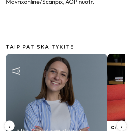
Mavrixonline/Scanpix, AOP nuotr.
TAIP PAT SKAITYKITE
Internete
skalbimo
neskubėt
‹
›
Oro kondicionierius bute: ekspertas