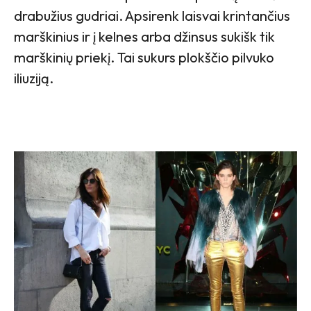
drabužius gudriai. Apsirenk laisvai krintančius
marškinius ir į kelnes arba džinsus sukišk tik
marškinių priekį. Tai sukurs plokščio pilvuko
iliuziją.