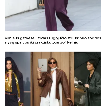
Vilniaus gatvėse – tikras rugpjūčio stilius: nuo sodrios
slyvų spalvos iki praktiškų „cargo“ kelnių