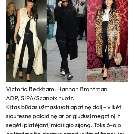
Victoria Beckham, Hannah Bronfman
AOP, SIPA/Scanpix nuotr.
Kitas būdas užmaskuoti apatinę dalį – vilkėti
siauresnę palaidinę ar prigludusį megztinį ir
segėti platėjantį midi ilgio sijoną. Toks 6-ojo
dešimtmečio derinys atrodys itin stilingai, jei