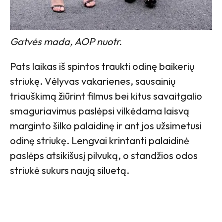
Gatvės mada, AOP nuotr.
Pats laikas iš spintos traukti odinę baikerių
striukę. Vėlyvas vakarienes, sausainių
triauškimą žiūrint filmus bei kitus savaitgalio
smaguriavimus paslėpsi vilkėdama laisvą
marginto šilko palaidinę ir ant jos užsimetusi
odinę striukę. Lengvai krintanti palaidinė
paslėps atsikišusį pilvuką, o standžios odos
striukė sukurs naują siluetą.