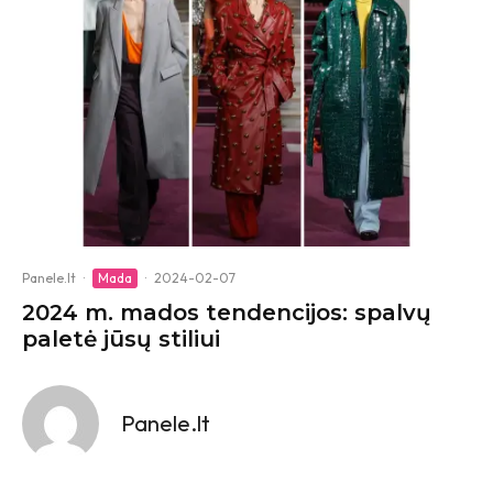
Panele.lt
·
Mada
·
2024-02-07
2024 m. mados tendencijos: spalvų
paletė jūsų stiliui
Panele.lt