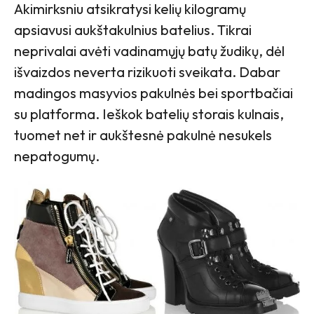
Akimirksniu atsikratysi kelių kilogramų
apsiavusi aukštakulnius batelius. Tikrai
neprivalai avėti vadinamųjų batų žudikų, dėl
išvaizdos neverta rizikuoti sveikata. Dabar
madingos masyvios pakulnės bei sportbačiai
su platforma. Ieškok batelių storais kulnais,
tuomet net ir aukštesnė pakulnė nesukels
nepatogumų.