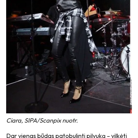
Ciara, SIPA/Scanpix nuotr.
Dar vienas būdas patobulinti pilvuką – vilkėti