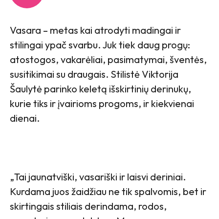
Vasara – metas kai atrodyti madingai ir
stilingai ypač svarbu. Juk tiek daug progų:
atostogos, vakarėliai, pasimatymai, šventės,
susitikimai su draugais. Stilistė Viktorija
Šaulytė parinko keletą išskirtinių derinukų,
kurie tiks ir įvairioms progoms, ir kiekvienai
dienai.
„Tai jaunatviški, vasariški ir laisvi deriniai.
Kurdama juos žaidžiau ne tik spalvomis, bet ir
skirtingais stiliais derindama, rodos,