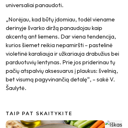
universaliai panaudoti.
„Norėjau, kad būtų įdomiau, todėl viename
derinyje švarko diržą panaudojau kaip
akcentą ant liemens. Dar viena tendencija,
kurios šiemet reikia nepamiršti – pastelinė
violetinė karaliauja ir užkariauja drabužius bei
parduotuvių lentynas. Prie jos priderinau tų
pačių atspalvių aksesuarus į plaukus: švelnią,
bet visumą pagyvinančią detalę“, – sakė V.
Šaulytė.
TAIP PAT SKAITYKITE
Pomidorų