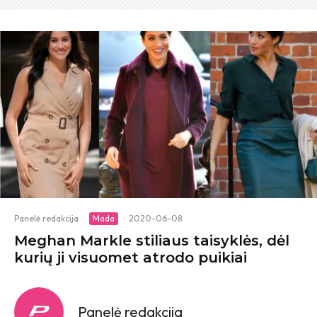
Panelė redakcija
·
Mada
·
2020-06-08
Meghan Markle stiliaus taisyklės, dėl
kurių ji visuomet atrodo puikiai
Panelė redakcija