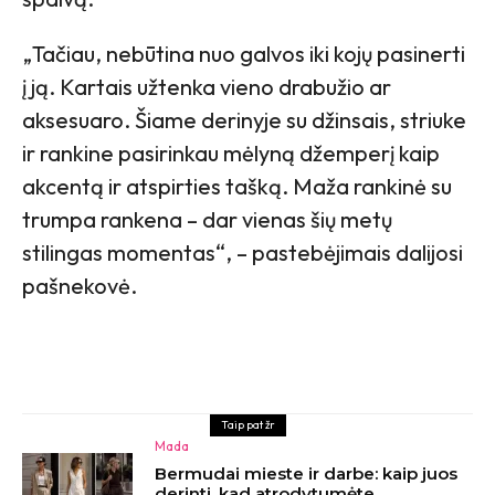
„Tačiau, nebūtina nuo galvos iki kojų pasinerti
į ją. Kartais užtenka vieno drabužio ar
aksesuaro. Šiame derinyje su džinsais, striuke
ir rankine pasirinkau mėlyną džemperį kaip
akcentą ir atspirties tašką. Maža rankinė su
trumpa rankena – dar vienas šių metų
stilingas momentas“, – pastebėjimais dalijosi
pašnekovė.
Taip pat žr
Mada
Bermudai mieste ir darbe: kaip juos
derinti, kad atrodytumėte