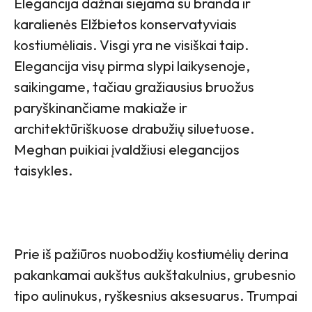
Elegancija dažnai siejama su branda ir
karalienės Elžbietos konservatyviais
kostiumėliais. Visgi yra ne visiškai taip.
Elegancija visų pirma slypi laikysenoje,
saikingame, tačiau gražiausius bruožus
paryškinančiame makiaže ir
architektūriškuose drabužių siluetuose.
Meghan puikiai įvaldžiusi elegancijos
taisykles.
Prie iš pažiūros nuobodžių kostiumėlių derina
pakankamai aukštus aukštakulnius, grubesnio
tipo aulinukus, ryškesnius aksesuarus. Trumpai