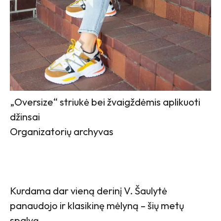
„Oversize“ striukė bei žvaigždėmis aplikuoti
džinsai
Organizatorių archyvas
Kurdama dar vieną derinį V. Šaulytė
panaudojo ir klasikinę mėlyną – šių metų
spalvą.