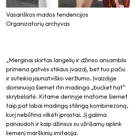
Vasariškos mados tendencijos
Organizatorių archyvas
„Merginai skirtas langelių ir džinso ansamblis
primena gatvės stiliaus įvaizdį, bet tuo pačiu
ir suteikia jaunatviško veržlumo. Įvaizdyje
dominuoja šiemet itin madinga „bucket hat“
skrybėlaitė. Kitame derinyje matome šiemet
taip pat labai madingą stilingą kombinezoną,
kurį nebūtina vilkėti įprastai. Jį galima
panaudoti ir kaip džinsus su užrišamų aplink
liemenį marškinių imitacija.