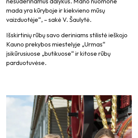
nesuderinamus dalykus. Mano nuomone
mada yra kūryboje ir kiekvieno mūsų
vaizduotėje“, – sakė V. Šaulytė.
Išskirtinių rūbų savo deriniams stilistė ieškojo
Kauno prekybos miestelyje „Urmas“
įsikūrusiuose „butikuose“ ir kitose rūbų
parduotuvėse.