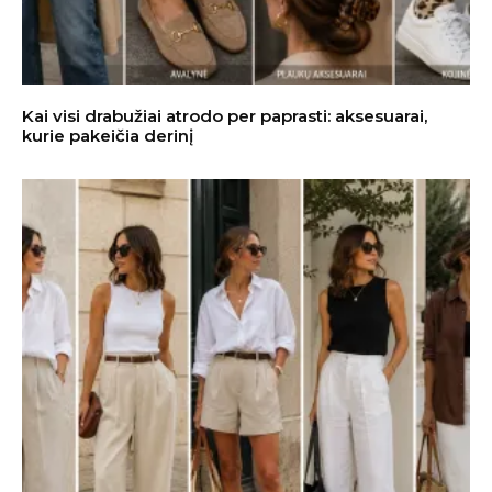
Kai visi drabužiai atrodo per paprasti: aksesuarai,
kurie pakeičia derinį