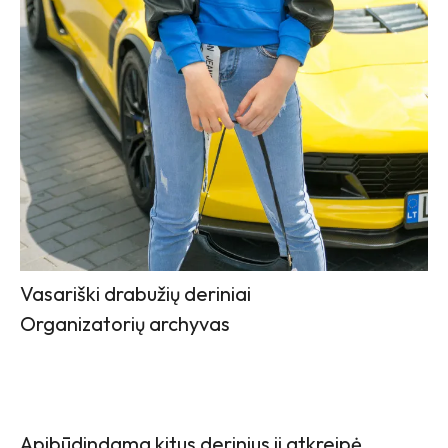
Vasariški drabužių deriniai
Organizatorių archyvas
Apibūdindama kitus derinius ji atkreipė