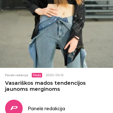
Panelė redakcija
·
Mada
·
2020-06-12
Vasariškos mados tendencijos
jaunoms merginoms
Panelė redakcija