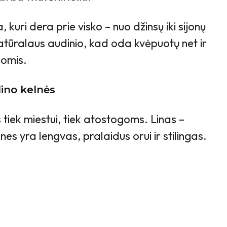
a, kuri dera prie visko – nuo džinsų iki sijonų
natūralaus audinio, kad oda kvėpuotų net ir
nomis.
 lino kelnės
 tiek miestui, tiek atostogoms. Linas –
es yra lengvas, pralaidus orui ir stilingas.