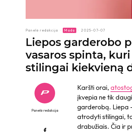
Panelė redakcija
·
Mada
·
2025-07-07
Liepos garderobo p
vasaros spinta, kur
stilingai kiekvieną 
Karšti orai,
atosto
įkvepia ne tik daugi
garderobą. Liepa – 
Panelė redakcija
atrodyti stilingai, 
drabužiais. Čia ir 