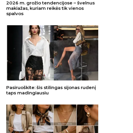
2026 m. grožio tendencijose – švelnus
makiažas, kuriam reikės tik vienos
spalvos
Pasiruoškite: šis stilingas sijonas rudenį
taps madingiausiu