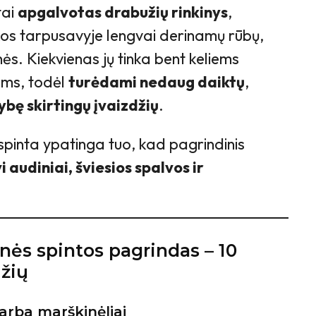
tai
apgalvotas drabužių rinkinys
,
ikos tarpusavyje lengvai derinamų rūbų,
ės. Kiekvienas jų tinka bent keliems
ams, todėl
turėdami nedaug daiktų
,
bę skirtingų įvaizdžių
.
spinta ypatinga tuo, kad pagrindinis
i audiniai, šviesios spalvos ir
nės spintos pagrindas – 10
žių
 arba marškinėliai