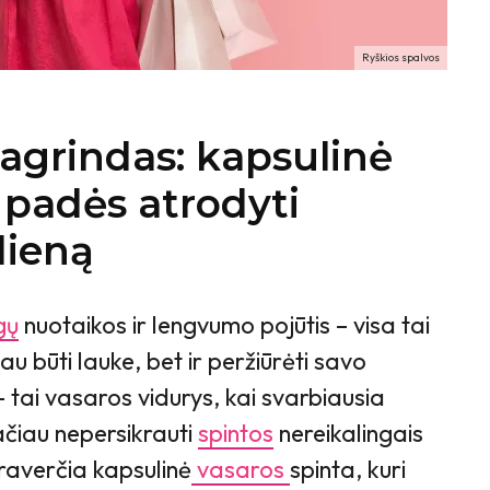
Ryškios spalvos
agrindas: kapsulinė
i padės atrodyti
dieną
gų
nuotaikos ir lengvumo pojūtis – visa tai
au būti lauke, bet ir peržiūrėti savo
tai vasaros vidurys, kai svarbiausia
tačiau nepersikrauti
spintos
nereikalingais
praverčia kapsulinė
vasaros
spinta, kuri