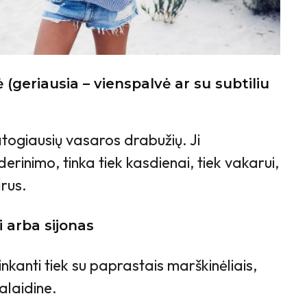
 (geriausia – vienspalvė ar su subtiliu
togiausių vasaros drabužių. Ji
erinimo, tinka tiek kasdienai, tiek vakarui,
arus.
i arba sijonas
inkanti tiek su paprastais marškinėliais,
palaidine.