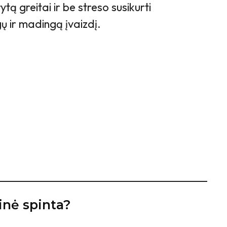
tą greitai ir be streso susikurti
 ir madingą įvaizdį.
inė spinta?