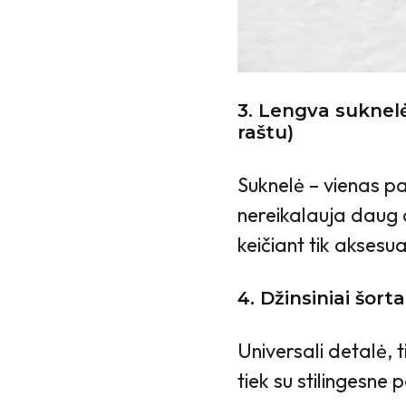
3. Lengva suknelė
raštu)
Suknelė – vienas pa
nereikalauja daug d
keičiant tik aksesu
4. Džinsiniai šorta
Universali detalė, t
tiek su stilingesne 