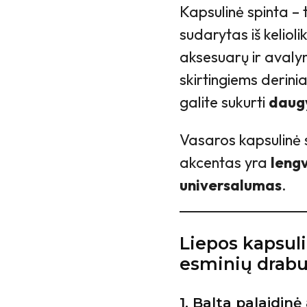
Kapsulinė spinta – 
sudarytas iš keliol
aksesuarų ir avalyn
skirtingiems derini
galite sukurti
daugy
Vasaros kapsulinė 
akcentas yra
lengv
universalumas
.
Liepos kapsuli
esminių drabu
1. Balta palaidinė