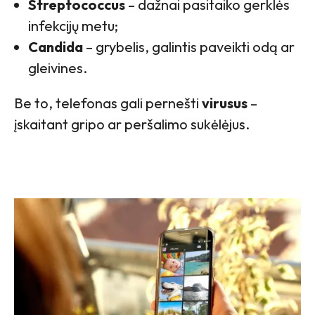
Streptococcus
– dažnai pasitaiko gerklės
infekcijų metu;
Candida
– grybelis, galintis paveikti odą ar
gleivines.
Be to, telefonas gali pernešti
virusus
–
įskaitant gripo ar peršalimo sukėlėjus.