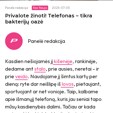
Panelė redakcija
·
Kas Naujo
·
2025-07-05
Privalote žinoti! Telefonas – tikra
bakterijų oazė
Panelė redakcija
Kasdien nešiojamės jį
kišenėje
, rankinėje,
dedame ant
stalo
, prie ausies, neretai – ir
prie
veido
. Naudojame jį šimtus kartų per
dieną: ryte dar neišlipę iš
lovos
, pietaujant,
sportuojant ar net vonioje. Taip, kalbame
apie išmanųjį telefoną, kuris jau seniai tapo
mūsų kasdienybės dalimi. Tačiau ar kada