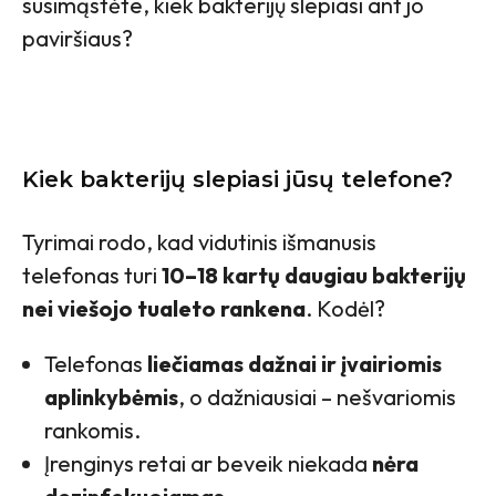
susimąstėte, kiek bakterijų slepiasi ant jo
paviršiaus?
Kiek bakterijų slepiasi jūsų telefone?
Tyrimai rodo, kad vidutinis išmanusis
telefonas turi
10–18 kartų daugiau bakterijų
nei viešojo tualeto rankena
. Kodėl?
Telefonas
liečiamas dažnai ir įvairiomis
aplinkybėmis
, o dažniausiai – nešvariomis
rankomis.
Įrenginys retai ar beveik niekada
nėra