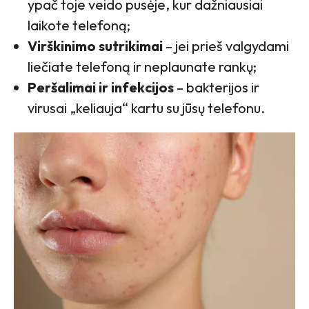
ypač toje veido pusėje, kur dažniausiai
laikote telefoną;
Virškinimo sutrikimai
– jei prieš valgydami
liečiate telefoną ir neplaunate rankų;
Peršalimai ir infekcijos
– bakterijos ir
virusai „keliauja“ kartu su jūsų telefonu.