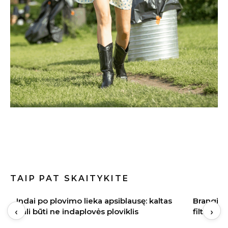
TAIP PAT SKAITYKITE
Indai po plovimo lieka apsiblausę: kaltas
Brangi na
‹
›
gali būti ne indaplovės ploviklis
filtrus p