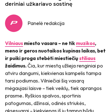
deriniai užkariavo sostinę
Panelė redakcija
Vilniaus
miesto vasara – ne tik
muzikos
,
meno ir geros nuotaikos kupinas laikas, bet
ir puiki proga stebėti miestiečių
stiliaus
žaidimus.
Čia, kur miestą užlieja renginiai po
atviru dangumi, kiekvienas kampelis tampa
tarsi podiumas. Vilniečiai šią vasarą
mėgaujasi laisve – tiek veiklų, tiek aprangos
prasme. Ryškios spalvos, sportinis
patogumas, džinsai, odinės striukės,
aksesuarai – kiekvienas iš jų tampa būdu