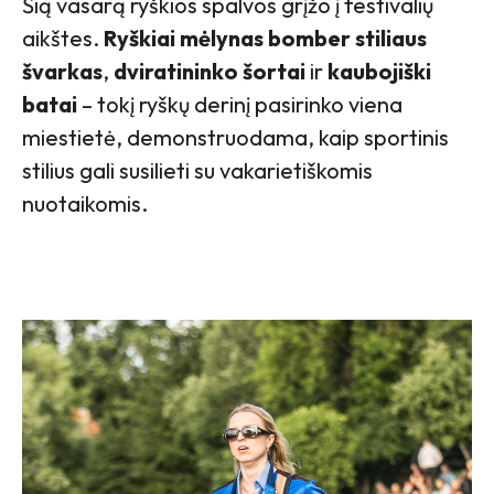
Šią vasarą ryškios spalvos grįžo į festivalių
aikštes.
Ryškiai mėlynas bomber stiliaus
švarkas
,
dviratininko šortai
ir
kaubojiški
batai
– tokį ryškų derinį pasirinko viena
miestietė, demonstruodama, kaip sportinis
stilius gali susilieti su vakarietiškomis
nuotaikomis.