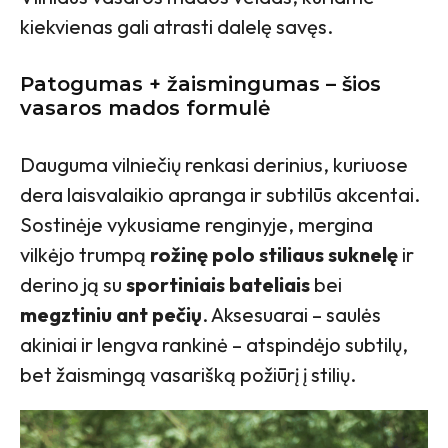
kiekvienas gali atrasti dalelę savęs.
Patogumas + žaismingumas – šios
vasaros mados formulė
Dauguma vilniečių renkasi derinius, kuriuose
dera laisvalaikio apranga ir subtilūs akcentai.
Sostinėje vykusiame renginyje, mergina
vilkėjo trumpą
rožinę polo stiliaus suknelę
ir
derino ją su
sportiniais bateliais
bei
megztiniu ant pečių
. Aksesuarai – saulės
akiniai ir lengva rankinė – atspindėjo subtilų,
bet žaismingą vasarišką požiūrį į stilių.