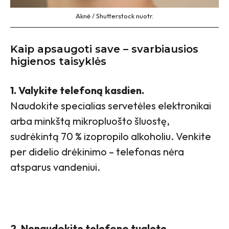
Aknė / Shutterstock nuotr.
Kaip apsaugoti save – svarbiausios
higienos taisyklės
1. Valykite telefoną kasdien.
Naudokite specialias servetėles elektronikai
arba minkštą mikropluošto šluostę,
sudrėkintą 70 % izopropilo alkoholiu. Venkite
per didelio drėkinimo – telefonas nėra
atsparus vandeniui.
2. Nenaudokite telefono tualete.