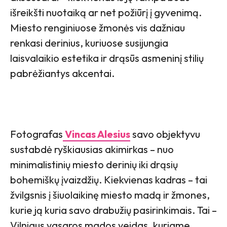
išreikšti nuotaiką ar net požiūrį į gyvenimą.
Miesto renginiuose žmonės vis dažniau
renkasi derinius, kuriuose susijungia
laisvalaikio estetika ir drąsūs asmeninį stilių
pabrėžiantys akcentai.
Fotografas
Vincas Alesius
savo objektyvu
sustabdė ryškiausias akimirkas – nuo
minimalistinių miesto derinių iki drąsių
bohemiškų įvaizdžių. Kiekvienas kadras – tai
žvilgsnis į šiuolaikinę miesto madą ir žmones,
kurie ją kuria savo drabužių pasirinkimais. Tai –
Vilniaus vasaros mados veidas, kuriame