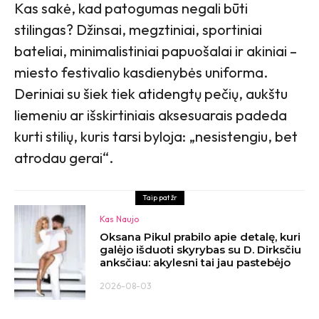
Kas sakė, kad patogumas negali būti
stilingas? Džinsai, megztiniai, sportiniai
bateliai, minimalistiniai papuošalai ir akiniai –
miesto festivalio kasdienybės uniforma.
Deriniai su šiek tiek atidengtų pečių, aukštu
liemeniu ar išskirtiniais aksesuarais padeda
kurti stilių, kuris tarsi byloja: „nesistengiu, bet
atrodau gerai“.
Taip pat žr
Kas Naujo
Oksana Pikul prabilo apie detalę, kuri
galėjo išduoti skyrybas su D. Dirksčiu
anksčiau: akylesni tai jau pastebėjo
2026-08-03