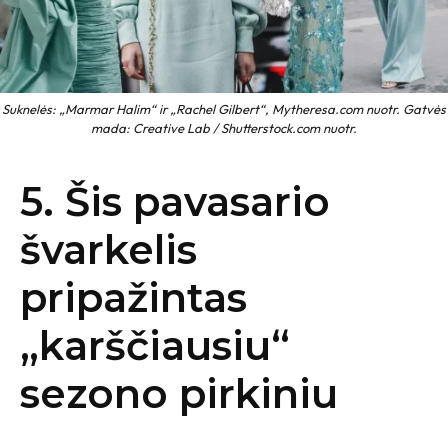
Suknelės: „Marmar Halim“ ir „Rachel Gilbert“, Mytheresa.com nuotr. Gatvės
mada: Creative Lab / Shutterstock.com nuotr.
5. Šis pavasario
švarkelis
pripažintas
„karščiausiu“
sezono pirkiniu