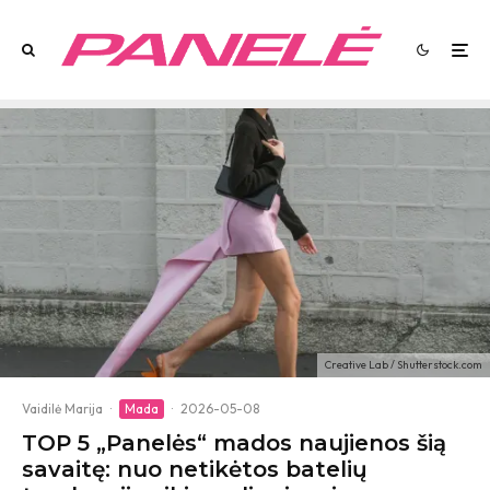
Creative Lab / Shutterstock.com
Vaidilė Marija
·
Mada
·
2026-05-08
TOP 5 „Panelės“ mados naujienos šią
savaitę: nuo netikėtos batelių