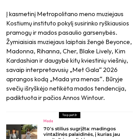
Į kasmetinį Metropolitano meno muziejaus
Kostiumų instituto pokylį susirinko ryškiausios
pramogų ir mados pasaulio garsenybės.
Žymiaisiais muziejaus laiptais žengė Beyonce,
Madonna, Rihanna, Cher, Blake Lively, Kim
Kardashian ir daugybė kitų kviestinių viešnių,
savaip interpretavusių „Met Gala“ 2026
aprangos kodą „Mada yra menas“. Būryje
svečių išryškėjo netikėta mados tendencija,
padiktuota ir pačios Annos Wintour.
Taip pat žr
Mada
70‘s stilius sugrįžta: madingos
vintažinės palaidinės, į kurias jau