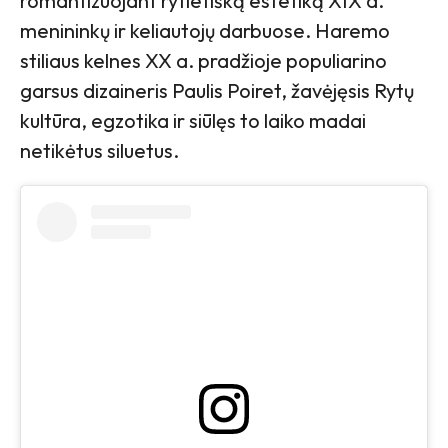
romantizuojant rytietišką estetiką XIX a.
menininkų ir keliautojų darbuose. Haremo
stiliaus kelnes XX a. pradžioje populiarino
garsus dizaineris Paulis Poiret, žavėjęsis Rytų
kultūra, egzotika ir siūlęs to laiko madai
netikėtus siluetus.