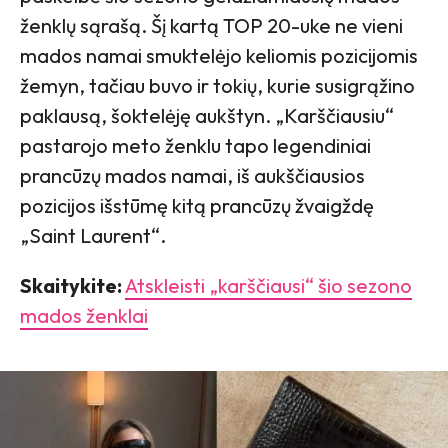
ženklų sąrašą. Šį kartą TOP 20-uke ne vieni
mados namai smuktelėjo keliomis pozicijomis
žemyn, tačiau buvo ir tokių, kurie susigrąžino
paklausą, šoktelėję aukštyn. „Karščiausiu“
pastarojo meto ženklu tapo legendiniai
prancūzų mados namai, iš aukščiausios
pozicijos išstūmę kitą prancūzų žvaigždę
„Saint Laurent“.
Skaitykite:
Atskleisti „karščiausi“ šio sezono
mados ženklai