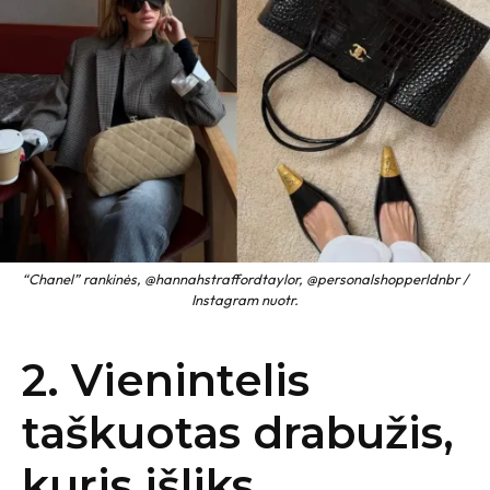
“Chanel” rankinės, @hannahstraffordtaylor, @personalshopperldnbr /
Instagram nuotr.
2. Vienintelis
taškuotas drabužis,
kuris išliks