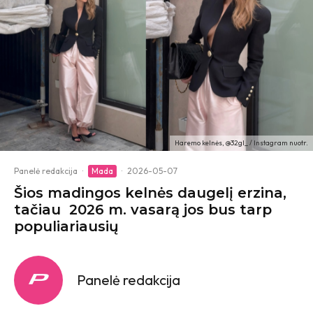
Haremo kelnės, @32gl_ / Instagram nuotr.
Panelė redakcija
·
Mada
·
2026-05-07
Šios madingos kelnės daugelį erzina,
tačiau 2026 m. vasarą jos bus tarp
populiariausių
Panelė redakcija