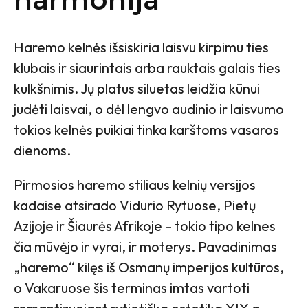
harmonija
Haremo kelnės išsiskiria laisvu kirpimu ties
klubais ir siaurintais arba rauktais galais ties
kulkšnimis. Jų platus siluetas leidžia kūnui
judėti laisvai, o dėl lengvo audinio ir laisvumo
tokios kelnės puikiai tinka karštoms vasaros
dienoms.
Pirmosios haremo stiliaus kelnių versijos
kadaise atsirado Vidurio Rytuose, Pietų
Azijoje ir Šiaurės Afrikoje – tokio tipo kelnes
čia mūvėjo ir vyrai, ir moterys. Pavadinimas
„haremo“ kilęs iš Osmanų imperijos kultūros,
o Vakaruose šis terminas imtas vartoti