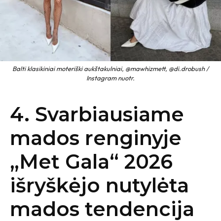
Balti klasikiniai moteriški aukštakulniai, @mawhizmett, @di.drobush /
Instagram nuotr.
4. Svarbiausiame
mados renginyje
„Met Gala“ 2026
išryškėjo nutylėta
mados tendencija