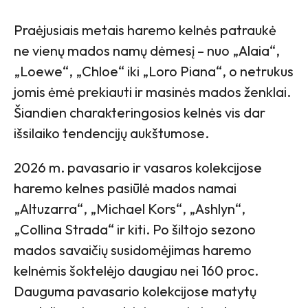
Praėjusiais metais haremo kelnės patraukė
ne vienų mados namų dėmesį – nuo „Alaia“,
„Loewe“, „Chloe“ iki „Loro Piana“, o netrukus
jomis ėmė prekiauti ir masinės mados ženklai.
Šiandien charakteringosios kelnės vis dar
išsilaiko tendencijų aukštumose.
2026 m. pavasario ir vasaros kolekcijose
haremo kelnes pasiūlė mados namai
„Altuzarra“, „Michael Kors“, „Ashlyn“,
„Collina Strada“ ir kiti. Po šiltojo sezono
mados savaičių susidomėjimas haremo
kelnėmis šoktelėjo daugiau nei 160 proc.
Dauguma pavasario kolekcijose matytų