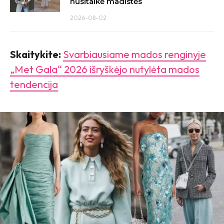
nusitaikė madistės
2026-08-02
Skaitykite:
Svarbiausiame mados renginyje
„Met Gala“ 2026 išryškėjo nutylėta mados
tendencija