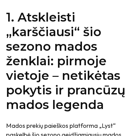
1. Atskleisti
„karščiausi“ šio
sezono mados
ženklai: pirmoje
vietoje – netikėtas
pokytis ir prancūzų
mados legenda
Mados prekių paieškos platforma „Lyst“
paskelbė šio sezono geidžiamiausių mados