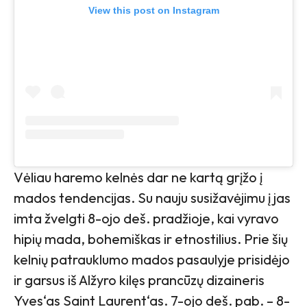
View this post on Instagram
Vėliau haremo kelnės dar ne kartą grįžo į
mados tendencijas. Su nauju susižavėjimu į jas
imta žvelgti 8-ojo deš. pradžioje, kai vyravo
hipių mada, bohemiškas ir etnostilius. Prie šių
kelnių patrauklumo mados pasaulyje prisidėjo
ir garsus iš Alžyro kilęs prancūzų dizaineris
Yves‘as Saint Laurent‘as. 7-ojo deš. pab. – 8-