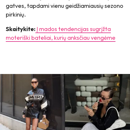
gatves, tapdami vienu geidžiamiausių sezono
pirkinių.
Skaitykite:
Į mados tendencijas sugrįžta
moteriški bateliai, kurių anksčiau vengėme