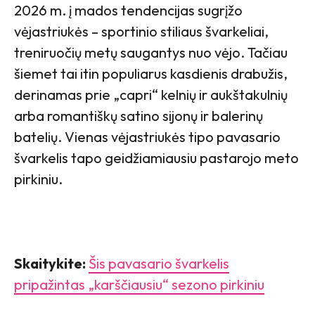
2026 m. į mados tendencijas sugrįžo
vėjastriukės – sportinio stiliaus švarkeliai,
treniruočių metų saugantys nuo vėjo. Tačiau
šiemet tai itin populiarus kasdienis drabužis,
derinamas prie „capri“ kelnių ir aukštakulnių
arba romantiškų satino sijonų ir balerinų
batelių. Vienas vėjastriukės tipo pavasario
švarkelis tapo geidžiamiausiu pastarojo meto
pirkiniu.
Skaitykite:
Šis pavasario švarkelis
pripažintas „karščiausiu“ sezono pirkiniu