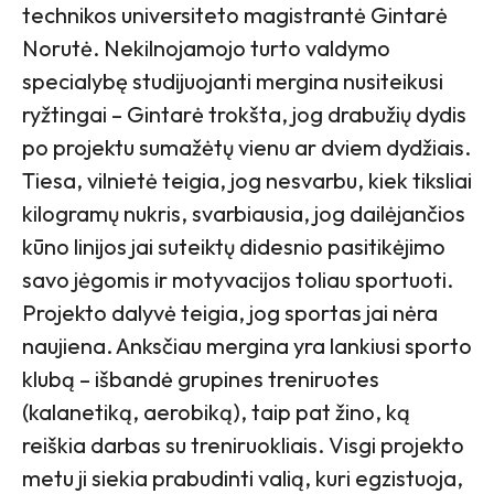
technikos universiteto magistrantė Gintarė
Norutė. Nekilnojamojo turto valdymo
specialybę studijuojanti mergina nusiteikusi
ryžtingai – Gintarė trokšta, jog drabužių dydis
po projektu sumažėtų vienu ar dviem dydžiais.
Tiesa, vilnietė teigia, jog nesvarbu, kiek tiksliai
kilogramų nukris, svarbiausia, jog dailėjančios
kūno linijos jai suteiktų didesnio pasitikėjimo
savo jėgomis ir motyvacijos toliau sportuoti.
Projekto dalyvė teigia, jog sportas jai nėra
naujiena. Anksčiau mergina yra lankiusi sporto
klubą – išbandė grupines treniruotes
(kalanetiką, aerobiką), taip pat žino, ką
reiškia darbas su treniruokliais. Visgi projekto
metu ji siekia prabudinti valią, kuri egzistuoja,