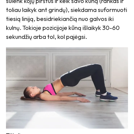
sulenk kojų pirštus ir kelk savo kūną (rankas ir
toliau laikyk ant grindų), siekdama suformuoti
tiesią liniją, besidriekiančią nuo galvos iki
kulnų. Tokioje pozicijoje kūną išlaikyk 30-60
sekundžių arba tol, kol pajėgsi.