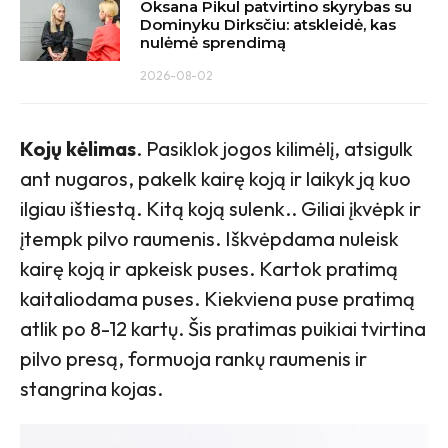
Oksana Pikul patvirtino skyrybas su
Dominyku Dirksčiu: atskleidė, kas
nulėmė sprendimą
2026-08-02
Kojų kėlimas
. Pasiklok jogos kilimėlį, atsigulk
ant nugaros, pakelk kairę koją ir laikyk ją kuo
ilgiau ištiestą. Kitą koją sulenk.. Giliai įkvėpk ir
įtempk pilvo raumenis. Iškvėpdama nuleisk
kairę koją ir apkeisk puses. Kartok pratimą
kaitaliodama puses. Kiekviena puse pratimą
atlik po 8-12 kartų. Šis pratimas puikiai tvirtina
pilvo presą, formuoja rankų raumenis ir
stangrina kojas.