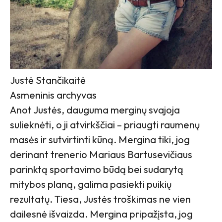
Justė Stančikaitė
Asmeninis archyvas
Anot Justės, dauguma merginų svajoja
sulieknėti, o ji atvirkščiai – priaugti raumenų
masės ir sutvirtinti kūną. Mergina tiki, jog
derinant trenerio Mariaus Bartusevičiaus
parinktą sportavimo būdą bei sudarytą
mitybos planą, galima pasiekti puikių
rezultatų. Tiesa, Justės troškimas ne vien
dailesnė išvaizda. Mergina pripažįsta, jog