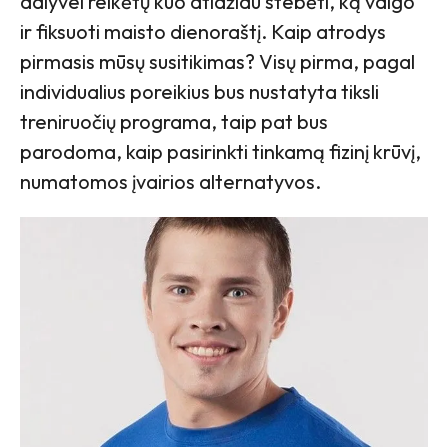
dalyvei reikėtų kuo atidžiau stebėti, ką valgo
ir fiksuoti maisto dienoraštį. Kaip atrodys
pirmasis mūsų susitikimas? Visų pirma, pagal
individualius poreikius bus nustatyta tiksli
treniruočių programa, taip pat bus
parodoma, kaip pasirinkti tinkamą fizinį krūvį,
numatomos įvairios alternatyvos.