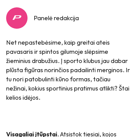
Panelė redakcija
Net nepastebėsime, kaip greitai ateis
pavasaris ir spintos gilumoje slėpsime
žieminius drabužius. Į sporto klubus jau dabar
plūsta figūras norinčios padailinti merginos. Ir
tu nori patobulinti kūno formas, tačiau
nežinai, kokius sportinius pratimus atlikti? Štai
kelios idėjos.
Visagaliai įtūpstai
. Atsistok tiesiai, kojos