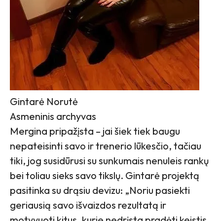
Gintarė Norutė
Asmeninis archyvas
Mergina pripažįsta – jai šiek tiek baugu
nepateisinti savo ir trenerio lūkesčio, tačiau
tiki, jog susidūrusi su sunkumais nenuleis rankų
bei toliau sieks savo tikslų. Gintarė projektą
pasitinka su drąsiu devizu: „Noriu pasiekti
geriausią savo išvaizdos rezultatą ir
motyvuoti kitus, kurie nedrįsta pradėti keistis