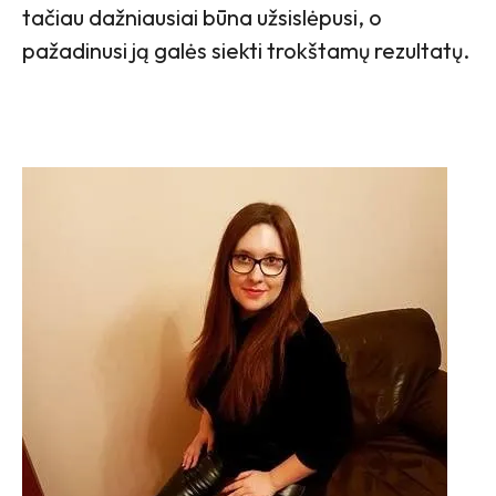
tačiau dažniausiai būna užsislėpusi, o
pažadinusi ją galės siekti trokštamų rezultatų.