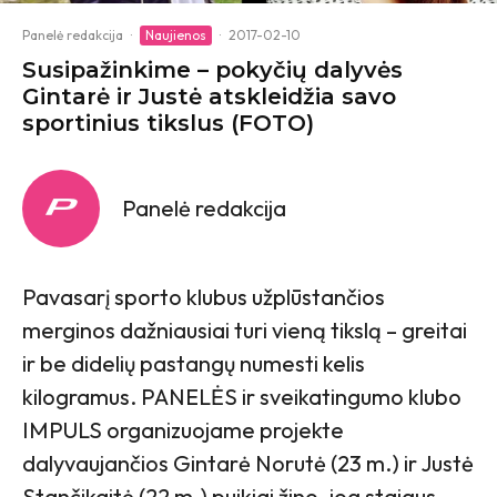
Panelė redakcija
·
Naujienos
·
2017-02-10
Susipažinkime – pokyčių dalyvės
Gintarė ir Justė atskleidžia savo
sportinius tikslus (FOTO)
Panelė redakcija
Pavasarį sporto klubus užplūstančios
merginos dažniausiai turi vieną tikslą – greitai
ir be didelių pastangų numesti kelis
kilogramus. PANELĖS ir sveikatingumo klubo
IMPULS organizuojame projekte
dalyvaujančios Gintarė Norutė (23 m.) ir Justė
Stančikaitė (22 m.) puikiai žino, jog staigus