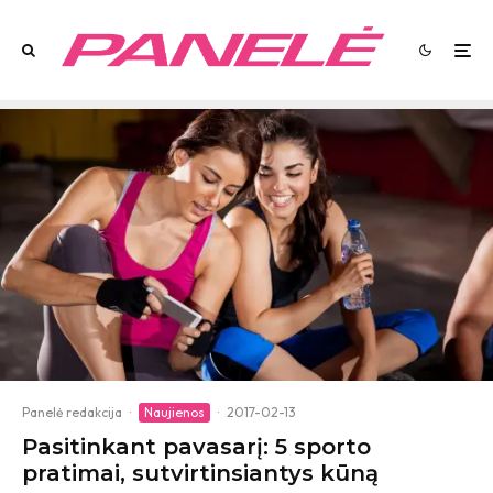
Panelė redakcija
·
Naujienos
·
2017-02-13
Pasitinkant pavasarį: 5 sporto
pratimai, sutvirtinsiantys kūną