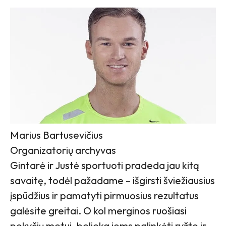
Marius Bartusevičius
Organizatorių archyvas
Gintarė ir Justė sportuoti pradeda jau kitą
savaitę, todėl pažadame – išgirsti šviežiausius
įspūdžius ir pamatyti pirmuosius rezultatus
galėsite greitai. O kol merginos ruošiasi
pokyčių metui, belieka joms palinkėti ryžto ir