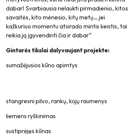
dabar! Svarbiausia nelaukti pirmadienio, kitos
savaitės, kito mėnesio, kitų metų… jei
kažkuriuo momentu atsirado mintis keistis, tai
reikia ją įgyvendinti čia ir dabar“
Gintarės tikslai dalyvaujant projekte:
sumažėjusios kūno apimtys
stangresni pilvo, rankų, kojų raumenys
liemens ryškinimas
sustiprėjęs kūnas