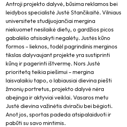
Antroji projekto dalyvė, būsima reklamos bei
leidybos specialistė Justė Stančikaitė. Vilniaus
universitete studijuojančiai mergina
niekuomet nesilaikė dietų, o gardžios picos
gabalėlio atsisakyti negalėtų. Justės kūno
formos – lieknos, todėl pagrindinis merginos
tikslas dalyvaujant projekte yra sustiprinti
kūną ir pagerinti ištvermę. Nors Justė
prioritetą teikia piešimui – mergina
laisvalaikiu tapo, o labiausiai dievina piešti
žmonių portretus, projekto dalyvė nėra
abejinga ir aktyviai veiklai. Vasaros metu
Justė dievina važinėtis dviračiu bei bėgioti.
Anot jos, sportas padeda atsipalaiduoti ir
pabūti su savo mintimis.