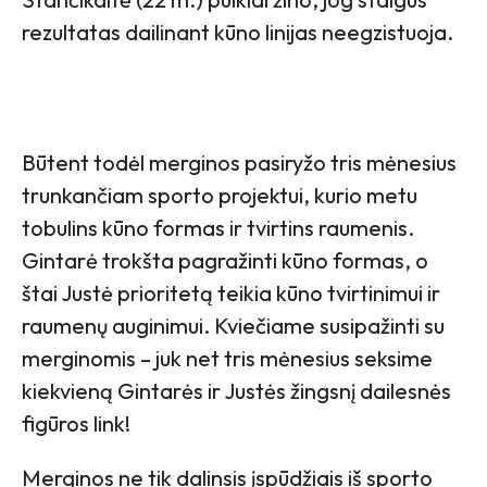
rezultatas dailinant kūno linijas neegzistuoja.
Būtent todėl merginos pasiryžo tris mėnesius
trunkančiam sporto projektui, kurio metu
tobulins kūno formas ir tvirtins raumenis.
Gintarė trokšta pagražinti kūno formas, o
štai Justė prioritetą teikia kūno tvirtinimui ir
raumenų auginimui. Kviečiame susipažinti su
merginomis – juk net tris mėnesius seksime
kiekvieną Gintarės ir Justės žingsnį dailesnės
figūros link!
Merginos ne tik dalinsis įspūdžiais iš sporto