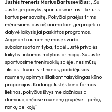
Justės treneris Marius Bartusevičius:
,,Su
Juste, jei pavyks, sportuosime tris – keturis
kartus per savaitę. Pokyčiai praėjus trims
mėnesiams bus aiškiai matomi, jei projekto
dalyvė laikysis jai paskirtos programos.
Auginant raumeninę masę svarbi
subalansuota mityba, todėl Justė privalės
laikytis tinkamos mitybos principų. Su Juste
sportuosime treniruoklių salėje, nes mūsų
tikslas – kūno tvirtinimas, padidėjusios
raumenų apimtys išlaikant taisyklingas kūno
proporcijas. Kadangi Justės kūno formos
lieknos, pokyčius išvysime dažniausiai
dominuojančiose raumenų grupėse – pečių,
rankų bei kojų“