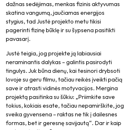
dažnas sedėjimas, menkas fizinis aktyvumas
skatina vangumą, jaučiamas energijos
stygius, tad Justė projekto metu tikisi
pagerinti fizinę būklę ir su šypsena pasitikti
pavasarį.
Justė teigia, jog projekte ją labiausiai
neraminantis dalykas – galintis pasirodyti
tingulys. Juk būna dienų, kai tesinori drybsoti
lovoje su geru filmu, tačiau reikės įveikti pačią
save ir atrasti vidinės motyvacijos. Mergina
projektą pasitinka su šūkiu: „Priimkite save
tokius, kokiais esate, tačiau nepamirškite, jog
sveika gyvensena – raktas ne tik į dailesnes
formas, bet ir geresnę savijautą“. Dar ir kaip