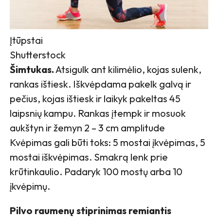
Įtūpstai
Shutterstock
Šimtukas.
Atsigulk ant kilimėlio, kojas sulenk,
rankas ištiesk. Iškvėpdama pakelk galvą ir
pečius, kojas ištiesk ir laikyk pakeltas 45
laipsnių kampu. Rankas įtempk ir mosuok
aukštyn ir žemyn 2 – 3 cm amplitude
Kvėpimas gali būti toks: 5 mostai įkvėpimas, 5
mostai iškvėpimas. Smakrą lenk prie
krūtinkaulio. Padaryk 100 mostų arba 10
įkvėpimų.
Pilvo raumenų stiprinimas remiantis