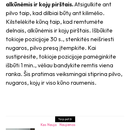
alkūnėmis ir kojų pirštais.
Atsigulkite ant
pilvo taip, kad dilbiai būtų ant kilimėlio.
Kilstelėkite kūną taip, kad remtumėte
delnais, alkūnėmis ir kojų pirštais. Išbūkite
tokioje pozicijoje 30 s., stenkitės neišriesti
nugaros, pilvo presą įtempkite. Kai
sustiprėsite, tokioje pozicijoje pamėginkite
išbūti 1 min., vėliau bandykite remtis viena
ranka. Šis pratimas veiksmingai stiprina pilvo,
nugaros, kojų ir viso kūno raumenis.
Taip pat žr
Kas Naujo
Naujienos