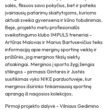
salės, fiksuos savo pokyčius, bet ir pateiks
įvairiausių patarimų skaitytojoms, kurioms
aktuali sveika gyvensena ir kūno tobulinimas.
Beje, projekto metu profesionalūs
sveikatingumo klubo IMPULS treneriai –
Artūras Malovas ir Marius Bartusevičius teiks
informaciją apie merginų sportinę veiklą ir
prižiūrės, jog merginos tikslų siektų
atsakingai. Merginos į sporto žygį žengia
stilingos – pirmasis Gintarės ir Justės
susitikimas vyko NIKE parduotuvėje, kur
merginos išsirinko tinkamiausią sportinę
aprangą iš naujosios kolekcijos.
Pirmoji projekto dalyvė – Vilniaus Gedimino