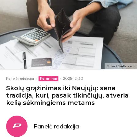
Skolos / Shutterstock
Panelė redakcija
·
Patarimai
·
2025-12-30
Skolų grąžinimas iki Naujųjų: sena
tradicija, kuri, pasak tikinčiųjų, atveria
kelią sėkmingiems metams
Panelė redakcija