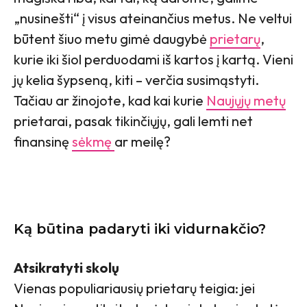
„nusinešti“ į visus ateinančius metus. Ne veltui
būtent šiuo metu gimė daugybė
prietarų
,
kurie iki šiol perduodami iš kartos į kartą. Vieni
jų kelia šypseną, kiti – verčia susimąstyti.
Tačiau ar žinojote, kad kai kurie
Naujųjų metų
prietarai, pasak tikinčiųjų, gali lemti net
finansinę
sėkmę
ar meilę?
Ką būtina padaryti iki vidurnakčio?
Atsikratyti skolų
Vienas populiariausių prietarų teigia: jei