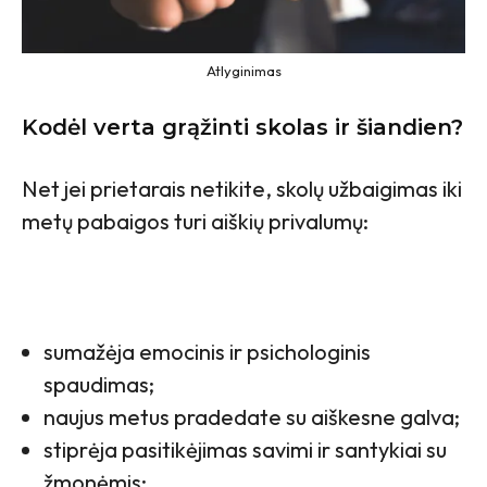
Atlyginimas
Kodėl verta grąžinti skolas ir šiandien?
Net jei prietarais netikite, skolų užbaigimas iki
metų pabaigos turi aiškių privalumų:
sumažėja emocinis ir psichologinis
spaudimas;
naujus metus pradedate su aiškesne galva;
stiprėja pasitikėjimas savimi ir santykiai su
žmonėmis;