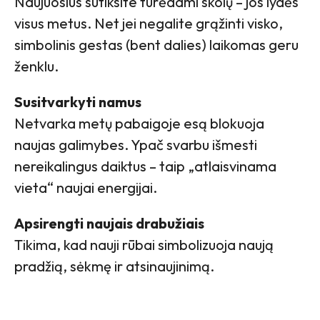
Naujuosius sutiksite turėdami skolų – jos lydės
visus metus. Net jei negalite grąžinti visko,
simbolinis gestas (bent dalies) laikomas geru
ženklu.
Susitvarkyti namus
Netvarka metų pabaigoje esą blokuoja
naujas galimybes. Ypač svarbu išmesti
nereikalingus daiktus – taip „atlaisvinama
vieta“ naujai energijai.
Apsirengti naujais drabužiais
Tikima, kad nauji rūbai simbolizuoja naują
pradžią, sėkmę ir atsinaujinimą.