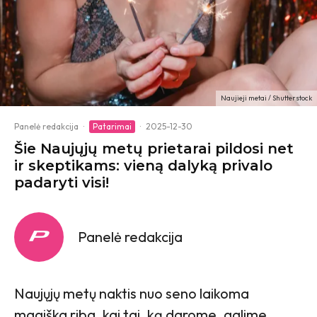
Naujieji metai / Shutterstock
Panelė redakcija
·
Patarimai
·
2025-12-30
Šie Naujųjų metų prietarai pildosi net
ir skeptikams: vieną dalyką privalo
padaryti visi!
Panelė redakcija
Naujųjų metų naktis nuo seno laikoma
magiška riba, kai tai, ką darome, galime