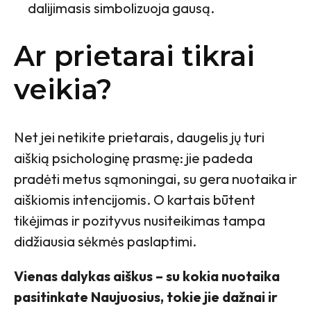
dalijimasis simbolizuoja gausą.
Ar prietarai tikrai
veikia?
Net jei netikite prietarais, daugelis jų turi
aiškią psichologinę prasmę: jie padeda
pradėti metus sąmoningai, su gera nuotaika ir
aiškiomis intencijomis. O kartais būtent
tikėjimas ir pozityvus nusiteikimas tampa
didžiausia sėkmės paslaptimi.
Vienas dalykas aiškus – su kokia nuotaika
pasitinkate Naujuosius, tokie jie dažnai ir