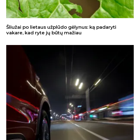
Šliužai po lietaus užplūdo gėlynus: ką padaryti
vakare, kad ryte jų būtų mažiau