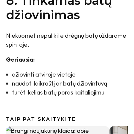
8. Tinkamas batų
džiovinimas
Niekuomet nepalikite drėgnų batų uždarame
spintoje.
Geriausia:
džiovinti atviroje vietoje
naudoti laikraštį ar batų džiovintuvą
turėti kelias batų poras kaitaliojimui
TAIP PAT SKAITYKITE