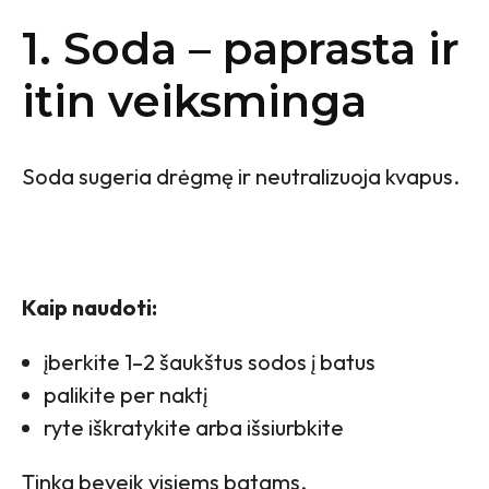
1. Soda – paprasta ir
itin veiksminga
Soda sugeria drėgmę ir neutralizuoja kvapus.
Kaip naudoti:
įberkite 1–2 šaukštus sodos į batus
palikite per naktį
ryte iškratykite arba išsiurbkite
Tinka beveik visiems batams.