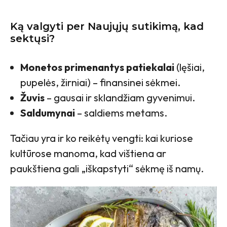
Ką valgyti per Naujųjų sutikimą, kad
sektųsi?
Monetos primenantys patiekalai
(lęšiai,
pupelės, žirniai) – finansinei sėkmei.
Žuvis
– gausai ir sklandžiam gyvenimui.
Saldumynai
– saldiems metams.
Tačiau yra ir ko reikėtų vengti: kai kuriose
kultūrose manoma, kad vištiena ar
paukštiena gali „iškapstyti“ sėkmę iš namų.