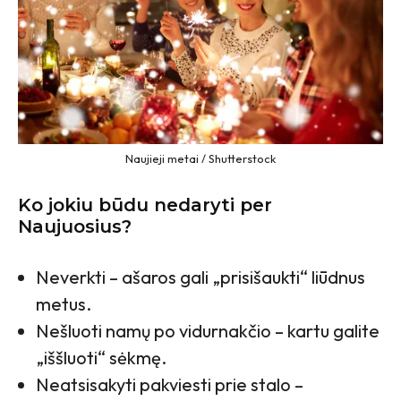
Naujieji metai / Shutterstock
Ko jokiu būdu nedaryti per
Naujuosius?
Neverkti – ašaros gali „prisišaukti“ liūdnus
metus.
Nešluoti namų po vidurnakčio – kartu galite
„iššluoti“ sėkmę.
Neatsisakyti pakviesti prie stalo –