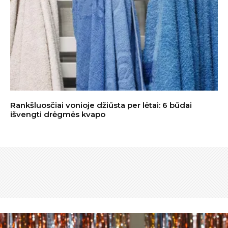
Rankšluosčiai vonioje džiūsta per lėtai: 6 būdai
išvengti drėgmės kvapo