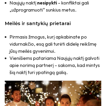
Naujųjų naktį
nesipykti
– konfliktai gali
„užprogramuoti“ sunkius metus.
Meilės ir santykių prietarai
Pirmasis žmogus, kurį apkabinate po
vidurnakčio, esą gali turėti didelę reikšmę
jūsų meilės gyvenimui.
Vienišiems patariama Naujųjų naktį galvoti
apie norimą partnerį – sakoma, kad mintys
šią naktį turi ypatingą galią.