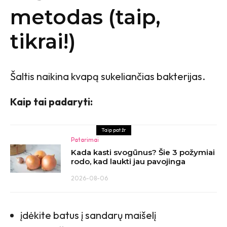
metodas (taip,
tikrai!)
Šaltis naikina kvapą sukeliančias bakterijas.
Kaip tai padaryti:
Taip pat žr
Patarimai
Kada kasti svogūnus? Šie 3 požymiai
rodo, kad laukti jau pavojinga
2026-08-06
įdėkite batus į sandarų maišelį