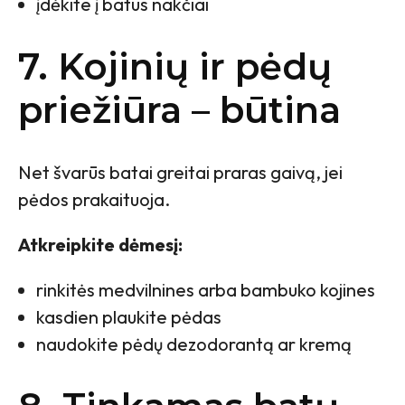
įdėkite į batus nakčiai
7. Kojinių ir pėdų
priežiūra – būtina
Net švarūs batai greitai praras gaivą, jei
pėdos prakaituoja.
Atkreipkite dėmesį:
rinkitės medvilnines arba bambuko kojines
kasdien plaukite pėdas
naudokite pėdų dezodorantą ar kremą