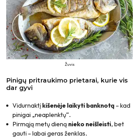
Žuvis
Pinigų pritraukimo prietarai, kurie vis
dar gyvi
Vidurnaktį
kišenėje laikyti banknotą
– kad
pinigai „neaplenktų“.
Pirmąją metų dieną
nieko neišleisti
, bet
gauti – labai geras ženklas.