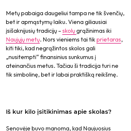
Metų pabaiga daugeliui tampa ne tik švenčių,
bet ir apmąstymų laiku. Viena giliausiai
įsišaknijusių tradicijų –
skolų
grąžinimas iki
Naujųjų metų
. Nors vieniems tai tik
prietaras
,
kiti tiki, kad negrąžintos skolos gali
„nusitempti“ finansinius sunkumus į
ateinančius metus. Tačiau ši tradicija turi ne
tik simbolinę, bet ir labai praktišką reikšmę.
Iš kur kilo įsitikinimas apie skolas?
Senovėje buvo manoma, kad Naujuosius