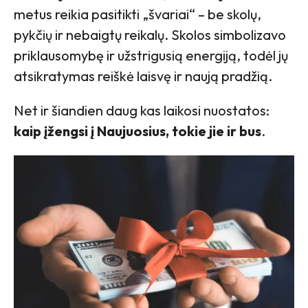
metus reikia pasitikti „švariai“ – be skolų,
pykčių ir nebaigtų reikalų. Skolos simbolizavo
priklausomybę ir užstrigusią energiją, todėl jų
atsikratymas reiškė laisvę ir naują pradžią.
Net ir šiandien daug kas laikosi nuostatos:
kaip įžengsi į Naujuosius, tokie jie ir bus
.