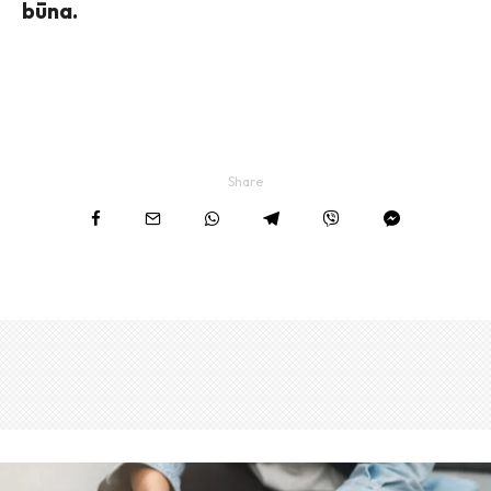
būna.
Share