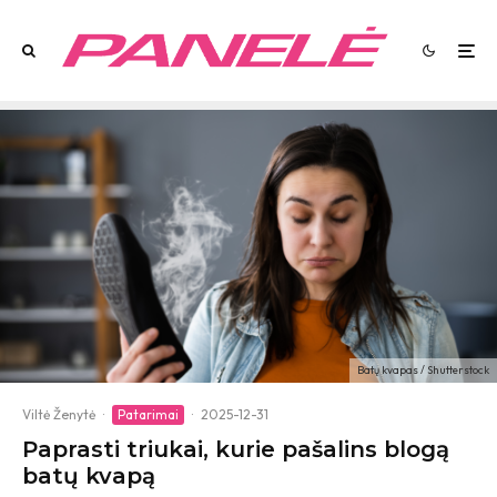
Batų kvapas / Shutterstock
Viltė Ženytė
·
Patarimai
·
2025-12-31
Paprasti triukai, kurie pašalins blogą
batų kvapą