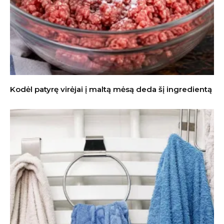
Kodėl patyrę virėjai į maltą mėsą deda šį ingredientą