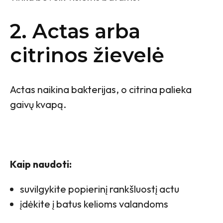
2. Actas arba
citrinos žievelė
Actas naikina bakterijas, o citrina palieka
gaivų kvapą.
Kaip naudoti:
suvilgykite popierinį rankšluostį actu
įdėkite į batus kelioms valandoms