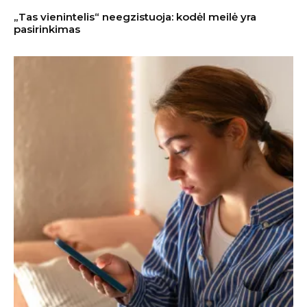
„Tas vienintelis“ neegzistuoja: kodėl meilė yra
pasirinkimas