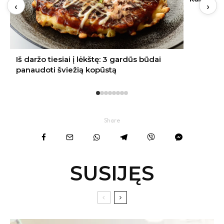
‹
›
Share
SUSIJĘS