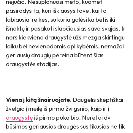
nejučia. Nesuplanuosi meto, kuomet
pasirodys ta, kuri išklausys tave, kai to
labiausiai reikės, su kuria galėsi kalbėtis iki
išnaktų ir pasakoti slapčiausias savo svajas. Ir
nors kiekviena draugystė užsimezga skirtingu
laiku bei nevienodomis aplikybėmis, nemažai
geriausių draugių pereina būtent šias
draugystės stadijas.
Viena į kitą šnairuojate.
Daugelis skeptiškai
žvelgia į meilę iš pirmo žvilgsnio, kaip ir į
draugystę
iš pirmo pokalbio. Neretai dvi
būsimos geriausios draugės susitikusios ne tik