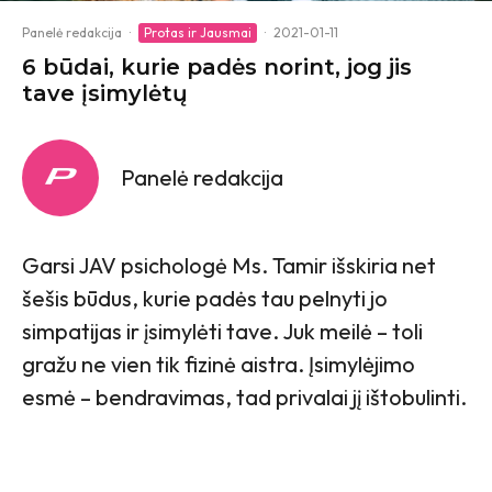
Panelė redakcija
·
Protas ir Jausmai
·
2021-01-11
6 būdai, kurie padės norint, jog jis
tave įsimylėtų
Panelė redakcija
Garsi JAV psichologė Ms. Tamir išskiria net
šešis būdus, kurie padės tau pelnyti jo
simpatijas ir įsimylėti tave. Juk meilė – toli
gražu ne vien tik fizinė aistra. Įsimylėjimo
esmė – bendravimas, tad privalai jį ištobulinti.