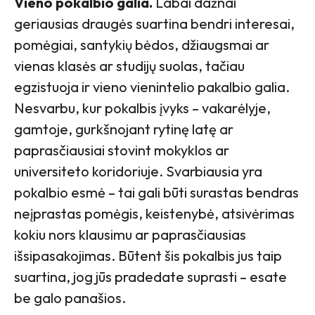
Vieno pokalbio galia.
Labai dažnai
geriausias draugės suartina bendri interesai,
pomėgiai, santykių bėdos, džiaugsmai ar
vienas klasės ar studijų suolas, tačiau
egzistuoja ir vieno vienintelio pakalbio galia.
Nesvarbu, kur pokalbis įvyks – vakarėlyje,
gamtoje, gurkšnojant rytinę latę ar
paprasčiausiai stovint mokyklos ar
universiteto koridoriuje. Svarbiausia yra
pokalbio esmė – tai gali būti surastas bendras
neįprastas pomėgis, keistenybė, atsivėrimas
kokiu nors klausimu ar paprasčiausias
išsipasakojimas. Būtent šis pokalbis jus taip
suartina, jog jūs pradedate suprasti – esate
be galo panašios.