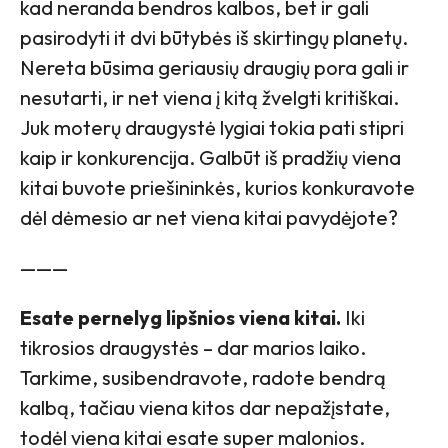
kad neranda bendros kalbos, bet ir gali
pasirodyti it dvi būtybės iš skirtingų planetų.
Nereta būsima geriausių draugių pora gali ir
nesutarti, ir net viena į kitą žvelgti kritiškai.
Juk moterų draugystė lygiai tokia pati stipri
kaip ir konkurencija. Galbūt iš pradžių viena
kitai buvote priešininkės, kurios konkuravote
dėl dėmesio ar net viena kitai pavydėjote?
———
Esate pernelyg lipšnios viena kitai.
Iki
tikrosios draugystės – dar marios laiko.
Tarkime, susibendravote, radote bendrą
kalbą, tačiau viena kitos dar nepažįstate,
todėl viena kitai esate super malonios.