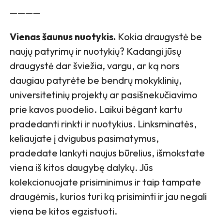
————
Vienas šaunus nuotykis.
Kokia draugystė be
naujų patyrimų ir nuotykių? Kadangi jūsų
draugystė dar šviežia, vargu, ar ką nors
daugiau patyrėte be bendrų mokyklinių,
universitetinių projektų ar pasišnekučiavimo
prie kavos puodelio. Laikui bėgant kartu
pradedanti rinkti ir nuotykius. Linksminatės,
keliaujate į dvigubus pasimatymus,
pradedate lankyti naujus būrelius, išmokstate
viena iš kitos daugybę dalykų. Jūs
kolekcionuojate prisiminimus ir taip tampate
draugėmis, kurios turi ką prisiminti ir jau negali
viena be kitos egzistuoti.