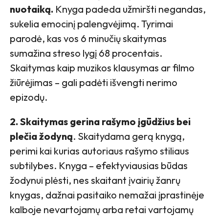
nuotaiką.
Knyga padeda užmiršti negandas,
sukelia emocinį palengvėjimą. Tyrimai
parodė, kas vos 6 minučių skaitymas
sumažina streso lygį 68 procentais.
Skaitymas kaip muzikos klausymas ar filmo
žiūrėjimas – gali padėti išvengti nerimo
epizodų.
2. Skaitymas gerina rašymo įgūdžius bei
plečia žodyną
. Skaitydama gerą knygą,
perimi kai kurias autoriaus rašymo stiliaus
subtilybes. Knyga – efektyviausias būdas
žodynui plėsti, nes skaitant įvairių žanrų
knygas, dažnai pasitaiko nemažai įprastinėje
kalboje nevartojamų arba retai vartojamų