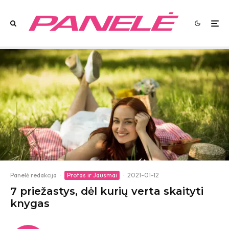
Panelė redakcija
·
Protas ir Jausmai
·
2021-01-12
7 priežastys, dėl kurių verta skaityti
knygas