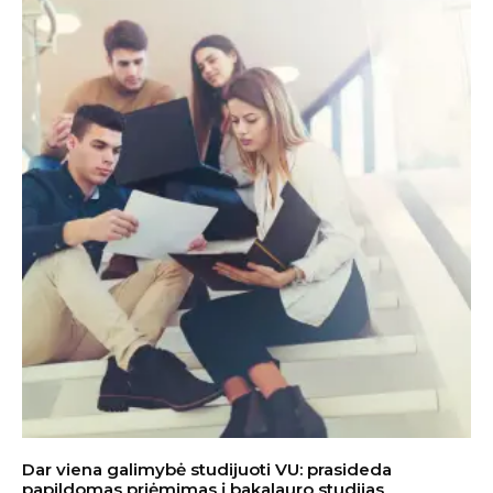
Dar viena galimybė studijuoti VU: prasideda
papildomas priėmimas į bakalauro studijas