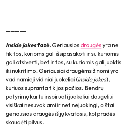
————-
Inside jokes
fazė.
Geriausios
draugės
yra ne
tik tos, kurioms gali išsipasakoti ir su kuriomis
gali atsiverti, bet ir tos, su kuriomis gali juoktis
iki nukritimo. Geriausiai draugėms žinomi yra
vadinamieji vidiniai juokeliai (
inside jokes
),
kuriuos supranta tik jos pačios. Bendrų
patyrimų kartu inspiruoti juokeliai daugeliui
visiškai nesuvokiami ir net nejuokingi, o štai
geriausios draugės iš jų kvatosis, kol pradės
skaudėti pilvus.