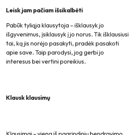
Leisk jam pačiam išsikalbėti
Pabūk tyliąja klausytoja – išklausyk jo
išgyvenimus, įsiklausyk į jo norus. Tik išklausiusi
tai, ką jis norėjo pasakyti, pradėk pasakoti
apie save. Taip parodysi, jog gerbi jo
interesus bei vertini poreikius.
Klausk klausimų
Klausimai – viena iš pagrindinių bendravimo