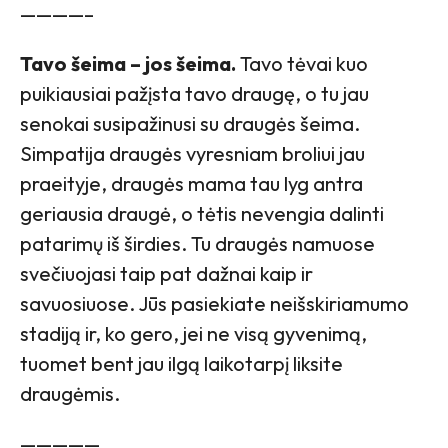
————–
Tavo šeima – jos šeima.
Tavo tėvai kuo
puikiausiai pažįsta tavo draugę, o tu jau
senokai susipažinusi su draugės šeima.
Simpatija draugės vyresniam broliui jau
praeityje, draugės mama tau lyg antra
geriausia draugė, o tėtis nevengia dalinti
patarimų iš širdies. Tu draugės namuose
svečiuojasi taip pat dažnai kaip ir
savuosiuose. Jūs pasiekiate neišskiriamumo
stadiją ir, ko gero, jei ne visą gyvenimą,
tuomet bent jau ilgą laikotarpį liksite
draugėmis.
—————