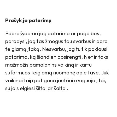
Prašyk jo patarimų
Paprašydama jog patarimo ar pagalbos,
parodysi, jog tas žmogus tau svarbus ir daro
teigiamą įtaką. Nesvarbu, jog tu tik paklausi
patarimo, ką šiandien apsirengti. Net ir toks
mažmožis pamalonins vaikiną ir kartu
suformuos teigiamą nuomonę apie tave. Juk
vaikinai taip pat gana jautriai reaguoja į tai,
su jais elgiesi šiltai ar šaltai.