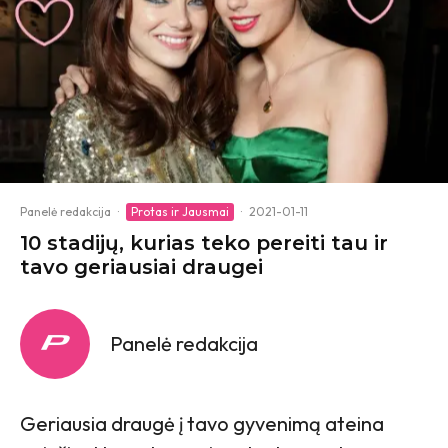
Panelė redakcija
·
Protas ir Jausmai
·
2021-01-11
10 stadijų, kurias teko pereiti tau ir
tavo geriausiai draugei
Panelė redakcija
Geriausia draugė į tavo gyvenimą ateina