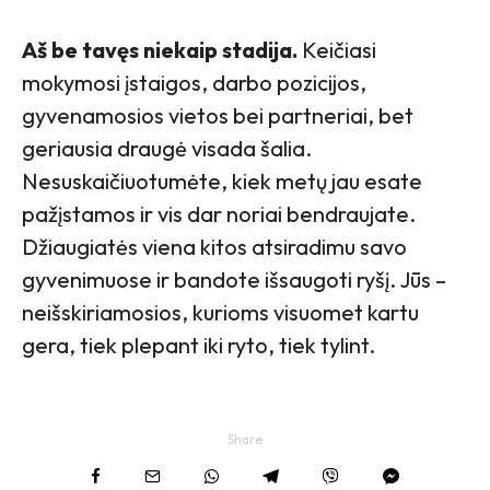
Aš be tavęs niekaip stadija.
Keičiasi
mokymosi įstaigos, darbo pozicijos,
gyvenamosios vietos bei partneriai, bet
geriausia draugė visada šalia.
Nesuskaičiuotumėte, kiek metų jau esate
pažįstamos ir vis dar noriai bendraujate.
Džiaugiatės viena kitos atsiradimu savo
gyvenimuose ir bandote išsaugoti ryšį. Jūs –
neišskiriamosios, kurioms visuomet kartu
gera, tiek plepant iki ryto, tiek tylint.
Share