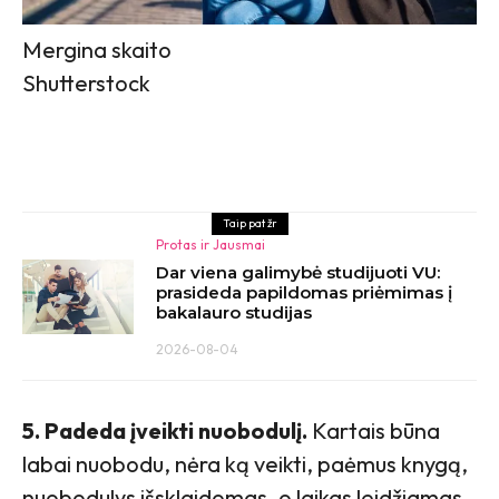
Mergina skaito
Shutterstock
Taip pat žr
Protas ir Jausmai
Dar viena galimybė studijuoti VU:
prasideda papildomas priėmimas į
bakalauro studijas
2026-08-04
5. Padeda įveikti nuobodulį.
Kartais būna
labai nuobodu, nėra ką veikti, paėmus knygą,
nuobodulys išsklaidomas, o laikas leidžiamas