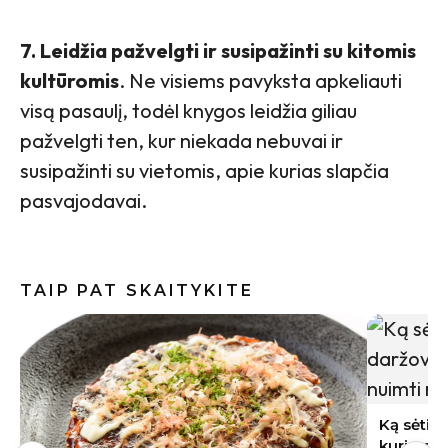
7. Leidžia pažvelgti ir susipažinti su kitomis
kultūromis
. Ne visiems pavyksta apkeliauti
visą pasaulį, todėl knygos leidžia giliau
pažvelgti ten, kur niekada nebuvai ir
susipažinti su vietomis, apie kurias slapčia
pasvajodavai.
TAIP PAT SKAITYKITE
Vilniaus
Sonata Pe
reikia ke
Ką sėti rugpjūtį Lietuvoje: 9 daržovės,
kurių derlių dar spėsite nuimti rudenį