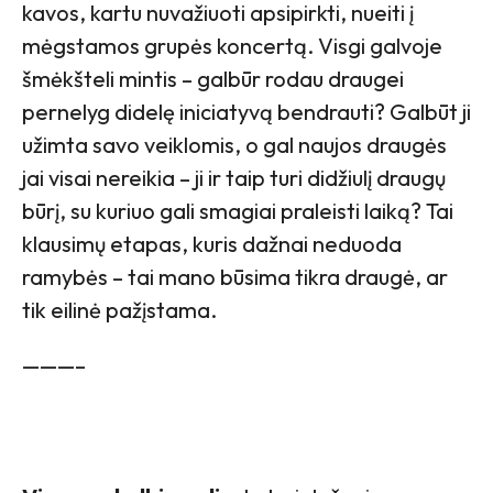
kavos, kartu nuvažiuoti apsipirkti, nueiti į
mėgstamos grupės koncertą. Visgi galvoje
šmėkšteli mintis – galbūr rodau draugei
pernelyg didelę iniciatyvą bendrauti? Galbūt ji
užimta savo veiklomis, o gal naujos draugės
jai visai nereikia – ji ir taip turi didžiulį draugų
būrį, su kuriuo gali smagiai praleisti laiką? Tai
klausimų etapas, kuris dažnai neduoda
ramybės – tai mano būsima tikra draugė, ar
tik eilinė pažįstama.
———–