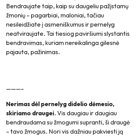
Bendraujate taip, kaip su daugeliu pažįstamų
žmonių – pagarbiai, maloniai, tačiau
nesileidžiate į asmeniškumus ir pernelyg
neatviraujate. Tai tiesiog paviršiumi slystantis
bendravimas, kuriam nereikalinga gilesnė
pajauta, pažinimas.
———–
Nerimas dėl pernelyg didelio dėmesio,
skiriamo draugei
. Vis daugiau ir daugiau
bendraudama su žmogumi supranti, ši draugė
– tavo žmogus. Nori vis dažniau pakviesti ją