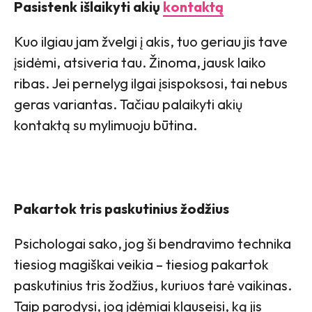
Pasistenk išlaikyti akių
kontaktą
Kuo ilgiau jam žvelgi į akis, tuo geriau jis tave
įsidėmi, atsiveria tau. Žinoma, jausk laiko
ribas. Jei pernelyg ilgai įsispoksosi, tai nebus
geras variantas. Tačiau palaikyti akių
kontaktą su mylimuoju būtina.
Pakartok tris paskutinius žodžius
Psichologai sako, jog ši bendravimo technika
tiesiog magiškai veikia – tiesiog pakartok
paskutinius tris žodžius, kuriuos tarė vaikinas.
Taip parodysi, jog įdėmiai klauseisi, ką jis