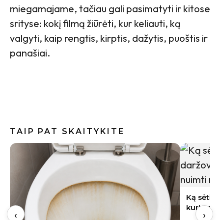
miegamajame, tačiau gali pasimatyti ir kitose
srityse: kokį filmą žiūrėti, kur keliauti, ką
valgyti, kaip rengtis, kirptis, dažytis, puoštis ir
panašiai.
TAIP PAT SKAITYKITE
Indai po 
gali būti
Ką sėti rugpjūtį Lietuvoje: 9 daržovės,
kurių derlių dar spėsite nuimti rudenį
‹
›