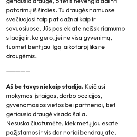
geriausia draugė, o tėtis nevengia dalinti
patarimų iš širdies. Tu draugės namuose
svečiuojasi taip pat dažnai kaip ir
savuosiuose. Jūs pasiekiate neišskiriamumo
stadiją ir, ko gero, jei ne visą gyvenimą,
tuomet bent jau ilgą laikotarpį liksite
draugėmis.
—————
Aš be tavęs niekaip stadija.
Keičiasi
mokymosi įstaigos, darbo pozicijos,
gyvenamosios vietos bei partneriai, bet
geriausia draugė visada šalia.
Nesuskaičiuotumėte, kiek metų jau esate
pažįstamos ir vis dar noriai bendraujate.