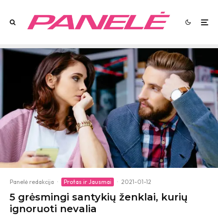
Panelė redakcija
·
Protas ir Jausmai
·
2021-01-12
5 grėsmingi santykių ženklai, kurių
ignoruoti nevalia