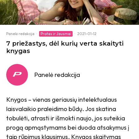
Panelė redakcija
·
Protas ir Jausmai
·
2021-01-12
7 priežastys, dėl kurių verta skaityti
knygas
Panelė redakcija
Knygos – vienas geriausių intelektualaus
laisvalaikio praleidimo būdų. Jos skatina
tobulėti, atrasti ir išmokti naujo, jos suteikia
progą apmąstymams bei duoda atsakymus į
taip rūpimus klausimus. Knygos skaitymas