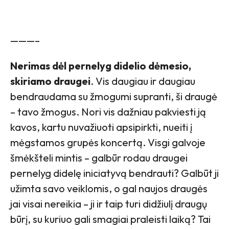
———–
Nerimas dėl pernelyg didelio dėmesio,
skiriamo draugei
. Vis daugiau ir daugiau
bendraudama su žmogumi supranti, ši draugė
– tavo žmogus. Nori vis dažniau pakviesti ją
kavos, kartu nuvažiuoti apsipirkti, nueiti į
mėgstamos grupės koncertą. Visgi galvoje
šmėkšteli mintis – galbūr rodau draugei
pernelyg didelę iniciatyvą bendrauti? Galbūt ji
užimta savo veiklomis, o gal naujos draugės
jai visai nereikia – ji ir taip turi didžiulį draugų
būrį, su kuriuo gali smagiai praleisti laiką? Tai