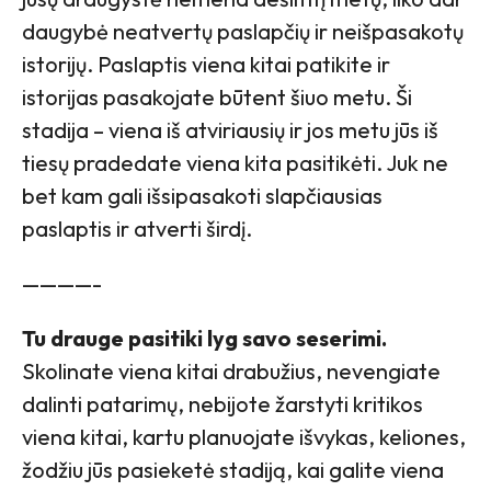
daugybė neatvertų paslapčių ir neišpasakotų
istorijų. Paslaptis viena kitai patikite ir
istorijas pasakojate būtent šiuo metu. Ši
stadija – viena iš atviriausių ir jos metu jūs iš
tiesų pradedate viena kita pasitikėti. Juk ne
bet kam gali išsipasakoti slapčiausias
paslaptis ir atverti širdį.
————-
Tu drauge pasitiki lyg savo seserimi.
Skolinate viena kitai drabužius, nevengiate
dalinti patarimų, nebijote žarstyti kritikos
viena kitai, kartu planuojate išvykas, keliones,
žodžiu jūs pasieketė stadiją, kai galite viena