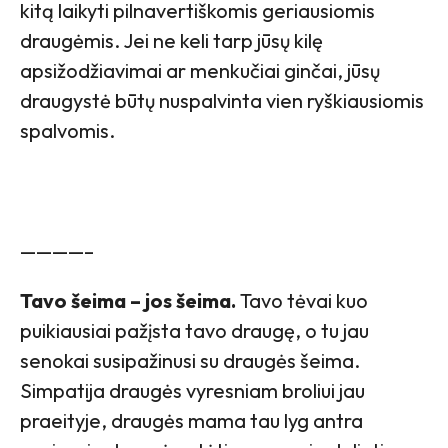
kitą laikyti pilnavertiškomis geriausiomis
draugėmis. Jei ne keli tarp jūsų kilę
apsižodžiavimai ar menkučiai ginčai, jūsų
draugystė būtų nuspalvinta vien ryškiausiomis
spalvomis.
————–
Tavo šeima – jos šeima.
Tavo tėvai kuo
puikiausiai pažįsta tavo draugę, o tu jau
senokai susipažinusi su draugės šeima.
Simpatija draugės vyresniam broliui jau
praeityje, draugės mama tau lyg antra