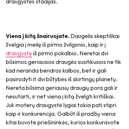
draugystės stadijas.
Viena į kitą šnairuojate.
Daugelis skeptiškai
žvelgia į meilę iš pirmo žvilgsnio, kaip ir į
draugystę
iš pirmo pokalbio. Neretai dvi
būsimos geriausios draugės susitikusios ne tik
kad neranda bendros kalbos, bet ir gali
pasirodyti it dvi būtybės iš skirtingų planetų.
Nereta būsima geriausių draugių pora gali ir
nesutarti, ir net viena į kitą žvelgti kritiškai.
Juk moterų draugystė lygiai tokia pati stipri
kaip ir konkurencija. Galbūt iš pradžių viena
kitai buvote priešininkės, kurios konkuravote