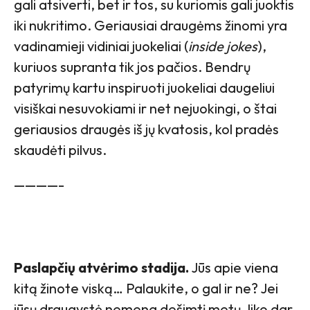
gali atsiverti, bet ir tos, su kuriomis gali juoktis
iki nukritimo. Geriausiai draugėms žinomi yra
vadinamieji vidiniai juokeliai (
inside jokes
),
kuriuos supranta tik jos pačios. Bendrų
patyrimų kartu inspiruoti juokeliai daugeliui
visiškai nesuvokiami ir net nejuokingi, o štai
geriausios draugės iš jų kvatosis, kol pradės
skaudėti pilvus.
————-
Paslapčių atvėrimo stadija.
Jūs apie viena
kitą žinote viską… Palaukite, o gal ir ne? Jei
jūsų draugystė nemena dešimtį metų, liko dar