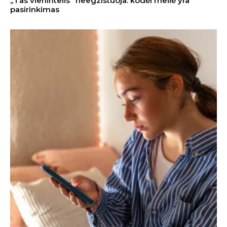
„Tas vienintelis“ neegzistuoja: kodėl meilė yra
pasirinkimas