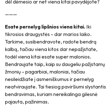
dėl dėmesio ar net viena kitai pavydėjote?
———
Esate pernelyg lipšnios viena kitai.
Iki
tikrosios draugystės – dar marios laiko.
Tarkime, susibendravote, radote bendrą
kalbą, tačiau viena kitos dar nepažįstate,
todėl viena kitai esate super malonios.
Bendraujate taip, kaip su daugeliu pažįstamų
žmonių – pagarbiai, maloniai, tačiau
nesileidžiate į asmeniškumus ir pernelyg
neatviraujate. Tai tiesiog paviršiumi slystantis
bendravimas, kuriam nereikalinga gilesnė
pajauta, pažinimas.