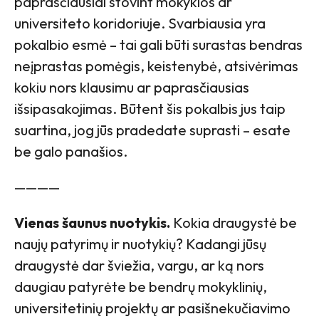
paprasčiausiai stovint mokyklos ar
universiteto koridoriuje. Svarbiausia yra
pokalbio esmė – tai gali būti surastas bendras
neįprastas pomėgis, keistenybė, atsivėrimas
kokiu nors klausimu ar paprasčiausias
išsipasakojimas. Būtent šis pokalbis jus taip
suartina, jog jūs pradedate suprasti – esate
be galo panašios.
————
Vienas šaunus nuotykis.
Kokia draugystė be
naujų patyrimų ir nuotykių? Kadangi jūsų
draugystė dar šviežia, vargu, ar ką nors
daugiau patyrėte be bendrų mokyklinių,
universitetinių projektų ar pasišnekučiavimo