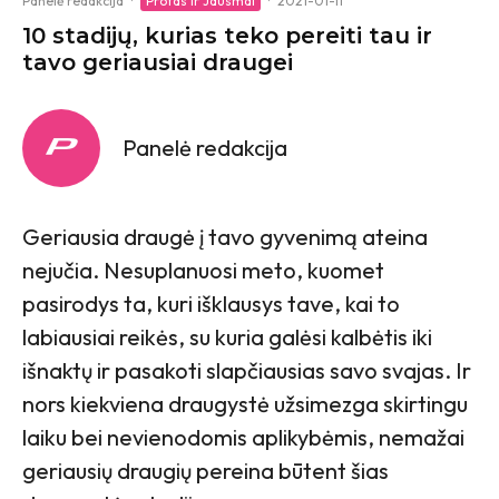
Panelė redakcija
·
Protas ir Jausmai
·
2021-01-11
10 stadijų, kurias teko pereiti tau ir
tavo geriausiai draugei
Panelė redakcija
Geriausia draugė į tavo gyvenimą ateina
nejučia. Nesuplanuosi meto, kuomet
pasirodys ta, kuri išklausys tave, kai to
labiausiai reikės, su kuria galėsi kalbėtis iki
išnaktų ir pasakoti slapčiausias savo svajas. Ir
nors kiekviena draugystė užsimezga skirtingu
laiku bei nevienodomis aplikybėmis, nemažai
geriausių draugių pereina būtent šias