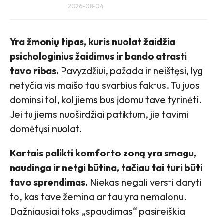
2026-08-04
Yra žmonių tipas, kuris nuolat žaidžia
psichologinius žaidimus ir bando atrasti
tavo ribas.
Pavyzdžiui, pažada ir neištęsi, lyg
netyčia vis maišo tau svarbius faktus. Tu juos
dominsi tol, kol jiems bus įdomu tave tyrinėti.
Jei tu jiems nuoširdžiai patiktum, jie tavimi
domėtųsi nuolat.
Kartais palikti komforto zoną yra smagu,
naudinga ir netgi būtina, tačiau tai turi būti
tavo sprendimas.
Niekas negali versti daryti
to, kas tave žemina ar tau yra nemalonu.
Dažniausiai toks „spaudimas“ pasireiškia