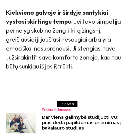
Kiekvieno galvoje ir širdyje santykiai
vystosi skirtingu tempu.
Jei tavo simpatija
pernelyg skubina žengti kitą žingsnį,
greičiausiai ji jaučiasi nesaugiai arba yra
emociškai nesubrendusi. Ji stengiasi tave
„užsirakinti“ savo komforto zonoje, kad tau
būtų sunkiau iš jos ištrūkti.
Taip pat žr
Protas ir Jausmai
Dar viena galimybė studijuoti VU:
prasideda papildomas priėmimas į
bakalauro studijas