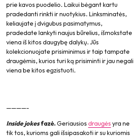
prie kavos puodelio. Laikui bėgant kartu
pradedanti rinkti ir nuotykius. Linksminatės,
keliaujate į dvigubus pasimatymus,
pradedate lankyti naujus būrelius, išmokstate
viena iš kitos daugybę dalykų. Jūs
kolekcionuojate prisiminimus ir taip tampate
draugėmis, kurios turi ką prisiminti ir jau negali
viena be kitos egzistuoti.
————-
Inside jokes
fazė.
Geriausios
draugės
yra ne
tik tos, kurioms gali išsipasakoti ir su kuriomis