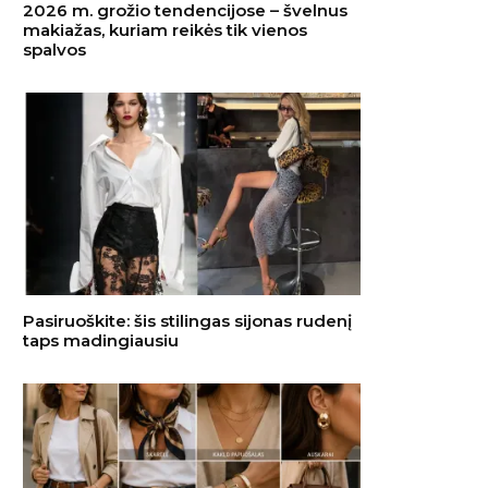
2026 m. grožio tendencijose – švelnus
makiažas, kuriam reikės tik vienos
spalvos
Pasiruoškite: šis stilingas sijonas rudenį
taps madingiausiu