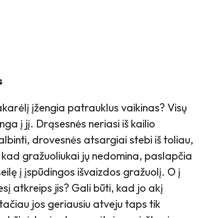
s
vakarėlį įžengia patrauklus vaikinas? Visų
a į jį. Drąsesnės neriasi iš kailio
binti, drovesnės atsargiai stebi iš toliau,
a, kad gražuoliukai jų nedomina, paslapčia
eilę į įspūdingos išvaizdos gražuolį. O į
į atkreips jis? Gali būti, kad jo akį
tačiau jos geriausiu atveju taps tik