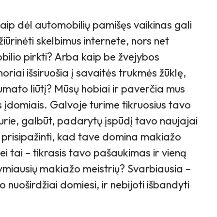
aip dėl automobilių pamišęs vaikinas gali
ūrinėti skelbimus internete, nors net
ilio pirkti? Arba kaip be žvejybos
noriai išsiruošia į savaitės trukmės žūklę,
umato liūtį? Mūsų hobiai ir paverčia mus
 įdomiais. Galvoje turime tikruosius tavo
kurie, galbūt, padarytų įspūdį tavo naujajai
i prisipažinti, kad tave domina makiažo
ei tai – tikrasis tavo pašaukimas ir vieną
žymiausių makiažo meistrių? Svarbiausia –
 nuoširdžiai domiesi, ir nebijoti išbandyti