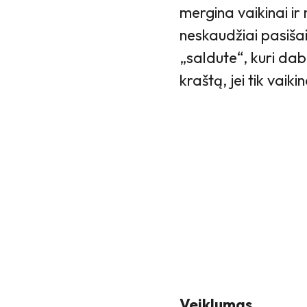
mergina vaikinai ir
neskaudžiai pasišaipy
„saldute“, kuri dab
kraštą, jei tik vaik
Veiklumas