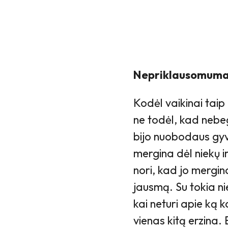
Nepriklausomum
Kodėl vaikinai taip 
ne todėl, kad nebeg
bijo nuobodaus gyve
mergina dėl niekų i
nori, kad jo mergin
jausmą. Su tokia n
kai neturi apie ką 
vienas kitą erzina.