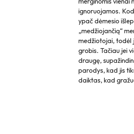
merginomis vienai n
ignoruojamos. Kodėl
ypač dėmesio išlepi
„medžiojančią“ merg
medžiotojai, todėl
grobis. Tačiau jei 
draugę, supažindins 
parodys, kad jis ti
daiktas, kad gražuo