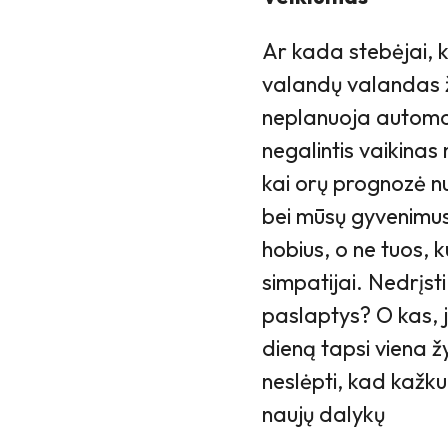
Ar kada stebėjai, k
valandų valandas ži
neplanuoja automob
negalintis vaikinas 
kai orų prognozė n
bei mūsų gyvenimus
hobius, o ne tuos, 
simpatijai. Nedrįst
paslaptys? O kas, j
dieną tapsi viena 
neslėpti, kad kažkuo
naujų dalykų