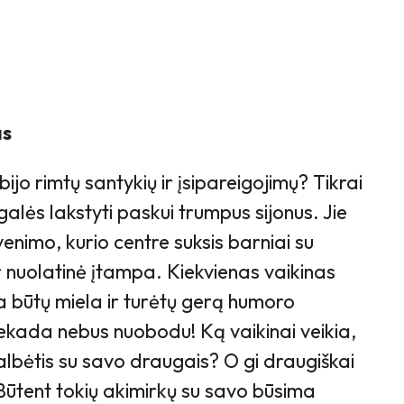
as
bijo rimtų santykių ir įsipareigojimų? Tikrai
alės lakstyti paskui trumpus sijonus. Jie
nimo, kurio centre suksis barniai su
r nuolatinė įtampa. Kiekvienas vaikinas
a būtų miela ir turėtų gerą humoro
iekada nebus nuobodu! Ką vaikinai veikia,
kalbėtis su savo draugais? O gi draugiškai
 Būtent tokių akimirkų su savo būsima