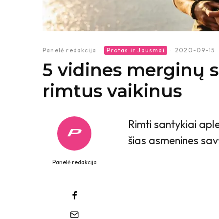
Panelė redakcija
·
Protas ir Jausmai
·
2020-09-15
5 vidines merginų s
rimtus vaikinus
Rimti santykiai apl
šias asmenines savy
Panelė redakcija