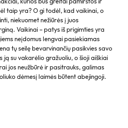
akčiai, kurios bus greitai pamirštos ir
 taip yra? O gi todėl, kad vaikinai, o
nti, niekuomet nežiūrės į juos
iną. Vaikinai – patys iš prigimties yra
 jiems neįdomus lengvai pasiekiamas
viena tų seilę bevarvinančių pasikvies savo
ją su vakarėlio gražuoliu, o šioji aiškiai
krai jos neužbūrė ir pasitrauks, galimas
liuko dėmesį laimės būtent abejingoji.