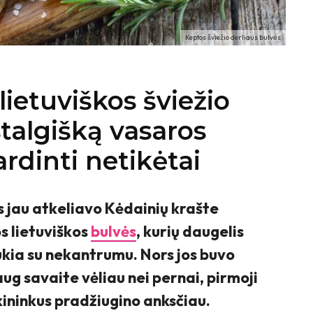
Keptos šviežio derliaus bulvės
lietuviškos šviežio
stalgišką vasaros
rdinti netikėtai
s jau atkeliavo Kėdainių krašte
s lietuviškos
bulvės
, kurių daugelis
ukia su nekantrumu. Nors jos buvo
g savaite vėliau nei pernai, pirmoji
kininkus pradžiugino anksčiau.