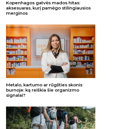
Kopenhagos gatvės mados hitas:
aksesuaras, kurį pamėgo stilingiausios
merginos
Metalo, kartumo ar rūgšties skonis
burnoje: ką reiškia šie organizmo
signalai?