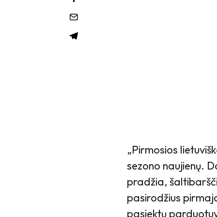
„Pirmosios lietuviš
sezono naujienų. Da
pradžia, šaltibaršči
pasirodžius pirmaja
pasiektų parduotuv