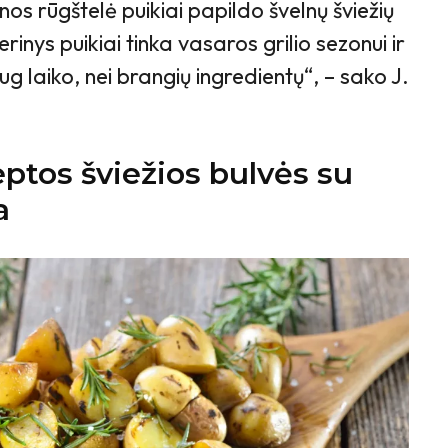
trinos rūgštelė puikiai papildo švelnų šviežių
erinys puikiai tinka vasaros grilio sezonui ir
g laiko, nei brangių ingredientų“, – sako J.
eptos šviežios bulvės su
a