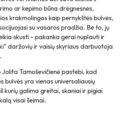
virimo ar kepimo būna drėgnesnės,
kios krakmolingos kaip pernykštės bulvės,
socijuojasi su vasaros pradžia. Be to, jų
eikia skusti – pakanka gerai nuplauti ir
Iki“ daržovių ir vaisių skyriaus darbuotoja
.
efė Jolita Tamoševičienė pastebi, kad
os bulvės yra vienas universaliausių
 kurių galima greitai, skaniai ir pigiai
kalą visai šeimai.