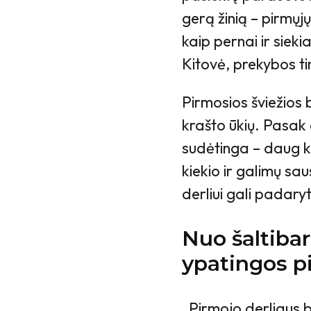
gerą žinią – pirmųjų 
kaip pernai ir siek
Kitovė, prekybos ti
Pirmosios šviežios 
krašto ūkių. Pasak 
sudėtinga – daug k
kiekio ir galimų sau
derliui gali padary
Nuo šaltibarš
ypatingos p
„Pirmojo derliaus b