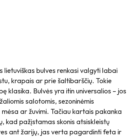
 lietuviškas bulves renkasi valgyti labai
tu, krapais ar prie šaltibarščių. Tokie
pę klasika. Bulvės yra itin universalios – jos
u žaliomis salotomis, sezoninėmis
u mėsa ar žuvimi. Tačiau kartais pakanka
tų, kad pažįstamas skonis atsiskleistų
es ant žarijų, jas verta pagardinti feta ir