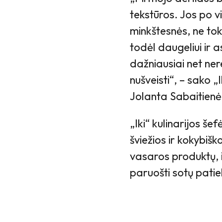
tekstūros. Jos po 
minkštesnės, ne to
todėl daugeliui ir a
dažniausiai net ner
nušveisti“, – sako „
Jolanta Sabaitienė
„Iki“ kulinarijos š
šviežios ir kokybišk
vasaros produktų, iš
paruošti sotų patie