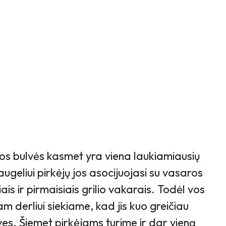
kos bulvės kasmet yra viena laukiamiausių
ugeliui pirkėjų jos asocijuojasi su vasaros
ais ir pirmaisiais grilio vakarais. Todėl vos
m derliui siekiame, kad jis kuo greičiau
es. Šiemet pirkėjams turime ir dar vieną