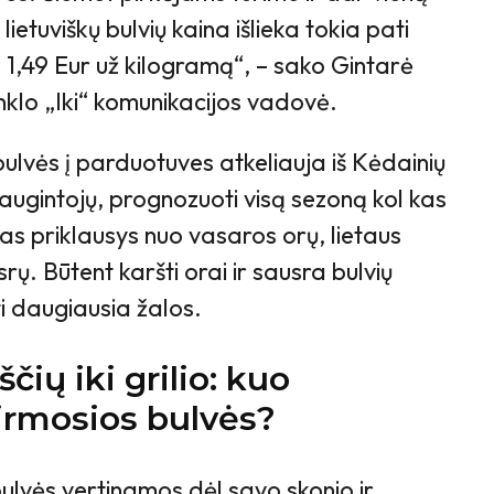
lietuviškų bulvių kaina išlieka tokia pati
ia 1,49 Eur už kilogramą“, – sako Gintarė
nklo „Iki“ komunikacijos vadovė.
bulvės į parduotuves atkeliauja iš Kėdainių
augintojų, prognozuoti visą sezoną kol kas
as priklausys nuo vasaros orų, lietaus
srų. Būtent karšti orai ir sausra bulvių
ti daugiausia žalos.
čių iki grilio: kuo
irmosios bulvės?
ulvės vertinamos dėl savo skonio ir