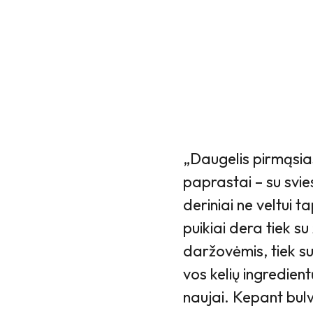
„Daugelis pirmąsias
paprastai – su svies
deriniai ne veltui ta
puikiai dera tiek s
daržovėmis, tiek s
vos kelių ingredien
naujai. Kepant bulv