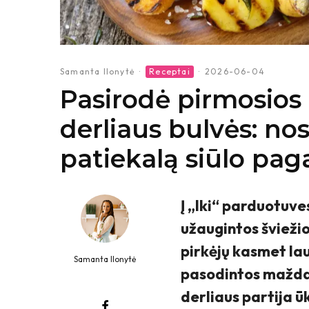
Samanta Ilonytė
·
Receptai
·
2026-06-04
Pasirodė pirmosios 
derliaus bulvės: no
patiekalą siūlo paga
Į „Iki“ parduotuve
užaugintos šviežio
pirkėjų kasmet la
Samanta Ilonytė
pasodintos maždau
derliaus partija ū