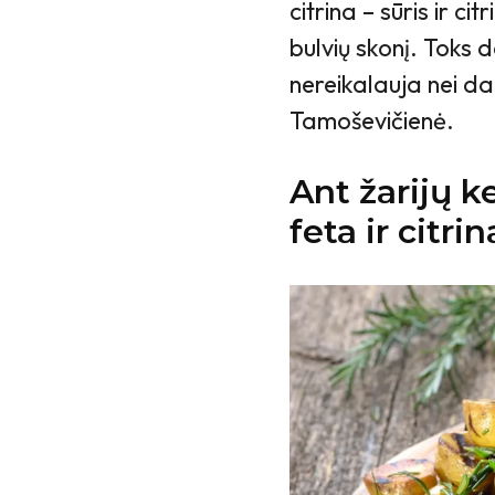
citrina – sūris ir ci
bulvių skonį. Toks d
nereikalauja nei dau
Tamoševičienė.
Ant žarijų k
feta ir citrin