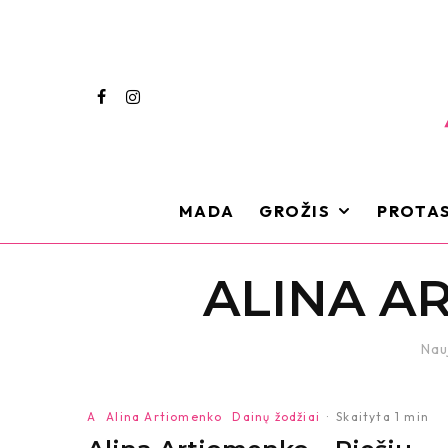
MADA
GROŽIS
PROTAS
ALINA A
Nau
A
Alina Artiomenko
Dainų žodžiai
·
Skaityta 1 min