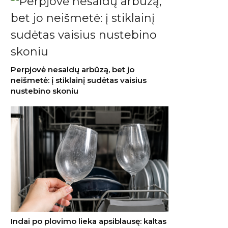
Perpjovė nesaldų arbūzą, bet jo
neišmetė: į stiklainį sudėtas vaisius
nustebino skoniu
Indai po plovimo lieka apsiblausę: kaltas