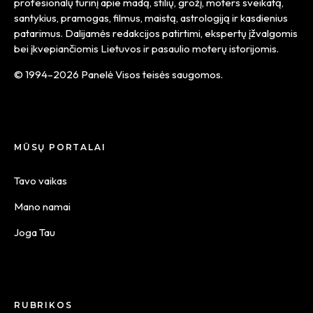
profesionalų turinį apie madą, stilių, grožį, moters sveikatą,
santykius, pramogas, filmus, maistą, astrologiją ir kasdienius
patarimus. Dalijamės redakcijos patirtimi, ekspertų įžvalgomis
bei įkvepiančiomis Lietuvos ir pasaulio moterų istorijomis.
© 1994–2026 Panelė Visos teisės saugomos.
MŪSŲ PORTALAI
Tavo vaikas
Mano namai
Joga Tau
RUBRIKOS