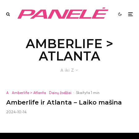
AMBERLIFE >
ATLANTA
A iki Z
A
Amberlife > Atlanta
Dainų žodžiai
·
Skaityta 1 min
Amberlife ir Atlanta – Laiko mašina
2024-10-14