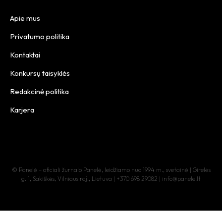
Apie mus
Privatumo politika
Kontaktai
Konkursų taisyklės
Redakcinė politika
Karjera
© Panelė – oficiali žurnalo Panelė, leidžiamo nuo 1994 m., svetainė | Girelės
g. 1, Sakiškės, Vilniaus raj., Lietuva | +370 698 29082 | info@panele.lt