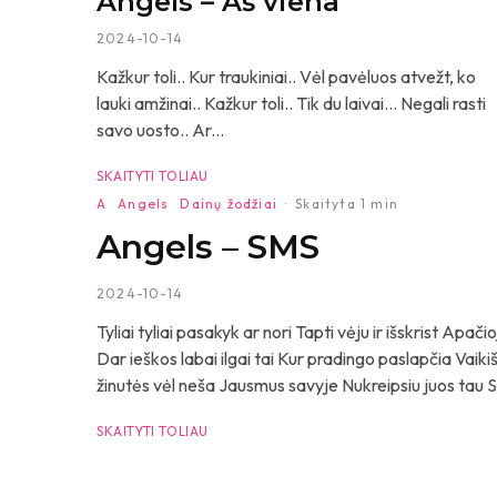
Angels – Aš viena
2024-10-14
Kažkur toli.. Kur traukiniai.. Vėl pavėluos atvežt, ko
lauki amžinai.. Kažkur toli.. Tik du laivai… Negali rasti
savo uosto.. Ar...
SKAITYTI TOLIAU
A
Angels
Dainų žodžiai
·
Skaityta 1 min
Angels – SMS
2024-10-14
Tyliai tyliai pasakyk ar nori Tapti vėju ir išskrist Apa
Dar ieškos labai ilgai tai Kur pradingo paslapčia Vaiki
žinutės vėl neša Jausmus savyje Nukreipsiu juos tau Su d
SKAITYTI TOLIAU