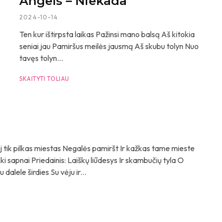
Angels – Niekada
2024-10-14
Ten kur ištirpsta laikas Pažinsi mano balsą Aš kitokia
seniai jau Pamiršus meilės jausmą Aš skubu tolyn Nuo
tavęs tolyn...
SKAITYTI TOLIAU
čioj tik pilkas miestas Negalės pamiršt Ir kažkas tame mieste
ški sapnai Priedainis: Laiškų liūdesys Ir skambučių tyla O
alele širdies Su vėju ir...