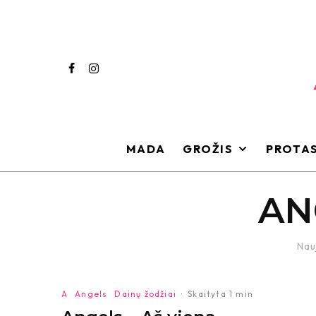
MADA
GROŽIS
PROTAS
AN
Nau
A
Angels
Dainų žodžiai
·
Skaityta 1 min