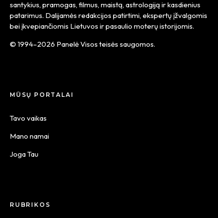
santykius, pramogas, filmus, maistą, astrologiją ir kasdienius
patarimus. Dalijamės redakcijos patirtimi, ekspertų įžvalgomis
bei įkvepiančiomis Lietuvos ir pasaulio moterų istorijomis.
© 1994–2026 Panelė Visos teisės saugomos.
MŪSŲ PORTALAI
Tavo vaikas
Mano namai
Joga Tau
RUBRIKOS