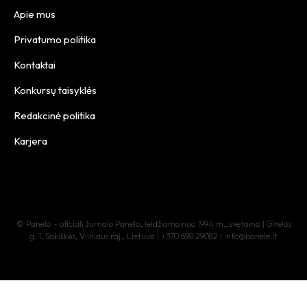
Apie mus
Privatumo politika
Kontaktai
Konkursų taisyklės
Redakcinė politika
Karjera
© Panelė – oficiali žurnalo Panelė, leidžiamo nuo 1994 m., svetainė | Girelės
g. 1, Sakiškės, Vilniaus raj., Lietuva | +370 698 29082 | info@panele.lt