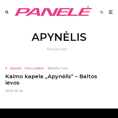
APYNĖLIS
Naujausias
A
Apynėlis
Dainų žodžiai
·
Skaityta 1 min
Kaimo kapela „Apynėlis“ – Baltos
ievos
2024-10-14