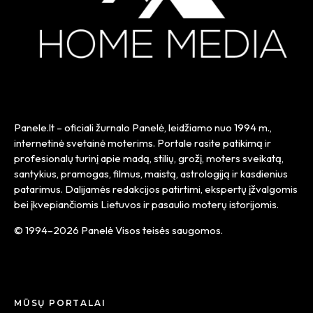
Panele.lt
– oficiali žurnalo Panelė, leidžiamo nuo
1994 m.
,
internetinė svetainė moterims. Portale rasite patikimą ir
profesionalų turinį apie madą, stilių, grožį, moters sveikatą,
santykius, pramogas, filmus, maistą, astrologiją ir kasdienius
patarimus. Dalijamės redakcijos patirtimi, ekspertų įžvalgomis
bei įkvepiančiomis Lietuvos ir pasaulio moterų istorijomis.
© 1994–2026 Panelė Visos teisės saugomos.
MŪSŲ PORTALAI