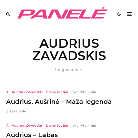
AUDRIUS
ZAVADSKIS
Naujausias
A
Audrius Zavadskis
Dainų žodžiai
·
Skaityta 1 min
Audrius, Aušrinė – Maža legenda
2024-10-14
A
Audrius Zavadskis
Dainų žodžiai
·
Skaityta 1 min
Audrius – Labas