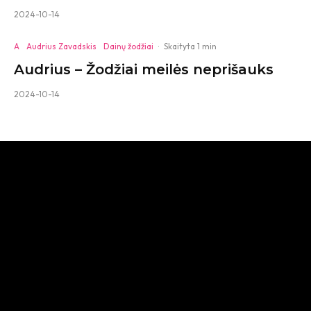
2024-10-14
A
Audrius Zavadskis
Dainų žodžiai
·
Skaityta 1 min
Audrius – Žodžiai meilės neprišauks
2024-10-14