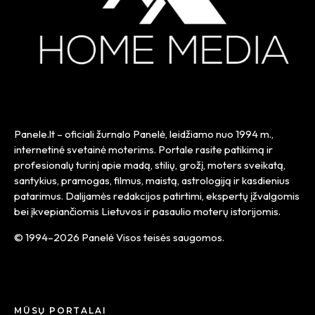
Panele.lt
– oficiali žurnalo Panelė, leidžiamo nuo
1994 m.
,
internetinė svetainė moterims. Portale rasite patikimą ir
profesionalų turinį apie madą, stilių, grožį, moters sveikatą,
santykius, pramogas, filmus, maistą, astrologiją ir kasdienius
patarimus. Dalijamės redakcijos patirtimi, ekspertų įžvalgomis
bei įkvepiančiomis Lietuvos ir pasaulio moterų istorijomis.
© 1994–2026 Panelė Visos teisės saugomos.
MŪSŲ PORTALAI