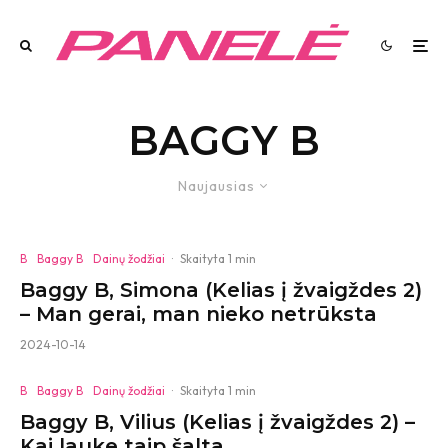
BAGGY B
Naujausias
B
Baggy B
Dainų žodžiai
·
Skaityta 1 min
Baggy B, Simona (Kelias į žvaigždes 2)
– Man gerai, man nieko netrūksta
2024-10-14
B
Baggy B
Dainų žodžiai
·
Skaityta 1 min
Baggy B, Vilius (Kelias į žvaigždes 2) –
Kai lauke taip šalta