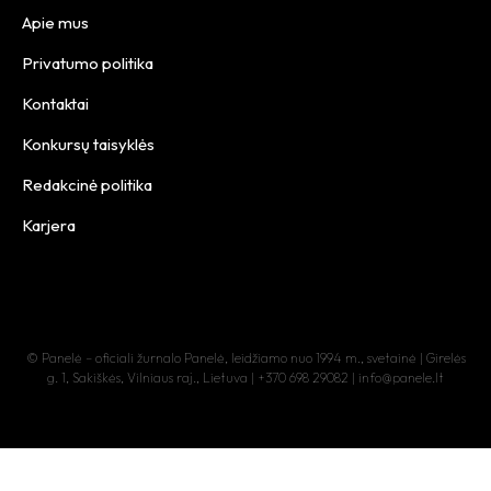
Apie mus
Privatumo politika
Kontaktai
Konkursų taisyklės
Redakcinė politika
Karjera
© Panelė – oficiali žurnalo Panelė, leidžiamo nuo 1994 m., svetainė | Girelės
g. 1, Sakiškės, Vilniaus raj., Lietuva | +370 698 29082 | info@panele.lt