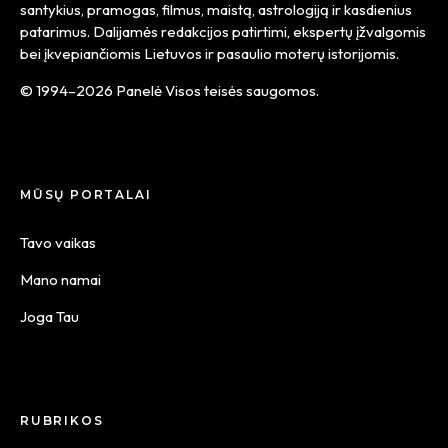
santykius, pramogas, filmus, maistą, astrologiją ir kasdienius
patarimus. Dalijamės redakcijos patirtimi, ekspertų įžvalgomis
bei įkvepiančiomis Lietuvos ir pasaulio moterų istorijomis.
© 1994–2026 Panelė Visos teisės saugomos.
MŪSŲ PORTALAI
Tavo vaikas
Mano namai
Joga Tau
RUBRIKOS