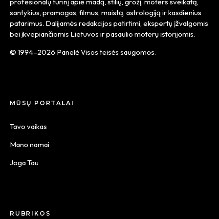
profesionalų turinį apie madą, stilių, grožį, moters sveikatą,
santykius, pramogas, filmus, maistą, astrologiją ir kasdienius
patarimus. Dalijamės redakcijos patirtimi, ekspertų įžvalgomis
bei įkvepiančiomis Lietuvos ir pasaulio moterų istorijomis.
© 1994–2026 Panelė Visos teisės saugomos.
MŪSŲ PORTALAI
Tavo vaikas
Mano namai
Joga Tau
RUBRIKOS