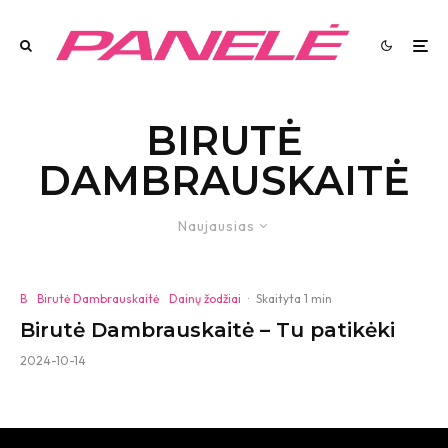
BIRUTĖ
DAMBRAUSKAITĖ
Naujausias
B
Birutė Dambrauskaitė
Dainų žodžiai
·
Skaityta 1 min
Birutė Dambrauskaitė – Tu patikėki
2024-10-14