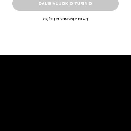
DAUGIAU JOKIO TURINIO
GRĮŽTI Į PAGRINDINĮ PUSLAPĮ