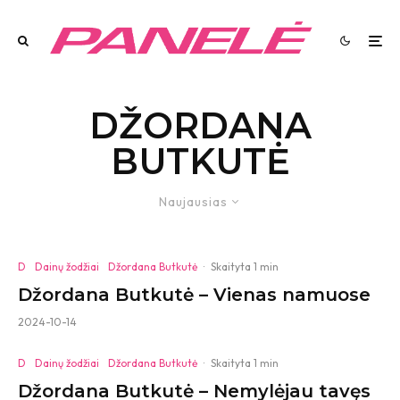
DŽORDANA
BUTKUTĖ
Naujausias
D
Dainų žodžiai
Džordana Butkutė
·
Skaityta 1 min
Džordana Butkutė – Vienas namuose
2024-10-14
D
Dainų žodžiai
Džordana Butkutė
·
Skaityta 1 min
Džordana Butkutė – Nemylėjau tavęs