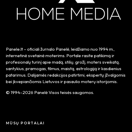
Panele.lt
– oficiali žurnalo Panelė, leidžiamo nuo
1994 m.
,
internetinė svetainė moterims. Portale rasite patikimą ir
profesionalų turinį apie madą, stilių, grožį, moters sveikatą,
santykius, pramogas, filmus, maistą, astrologiją ir kasdienius
patarimus. Dalijamės redakcijos patirtimi, ekspertų įžvalgomis
bei įkvepiančiomis Lietuvos ir pasaulio moterų istorijomis.
© 1994–2026 Panelė Visos teisės saugomos.
MŪSŲ PORTALAI