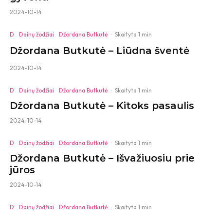
2024-10-14
D
Dainų žodžiai
Džordana Butkutė
·
Skaityta 1 min
Džordana Butkutė – Liūdna šventė
2024-10-14
D
Dainų žodžiai
Džordana Butkutė
·
Skaityta 1 min
Džordana Butkutė – Kitoks pasaulis
2024-10-14
D
Dainų žodžiai
Džordana Butkutė
·
Skaityta 1 min
Džordana Butkutė – Išvažiuosiu prie
jūros
2024-10-14
D
Dainų žodžiai
Džordana Butkutė
·
Skaityta 1 min