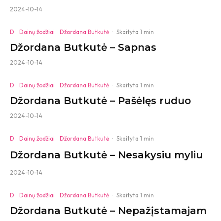
2024-10-14
D
Dainų žodžiai
Džordana Butkutė
·
Skaityta 1 min
Džordana Butkutė – Sapnas
2024-10-14
D
Dainų žodžiai
Džordana Butkutė
·
Skaityta 1 min
Džordana Butkutė – Pašėlęs ruduo
2024-10-14
D
Dainų žodžiai
Džordana Butkutė
·
Skaityta 1 min
Džordana Butkutė – Nesakysiu myliu
2024-10-14
D
Dainų žodžiai
Džordana Butkutė
·
Skaityta 1 min
Džordana Butkutė – Nepažįstamajam