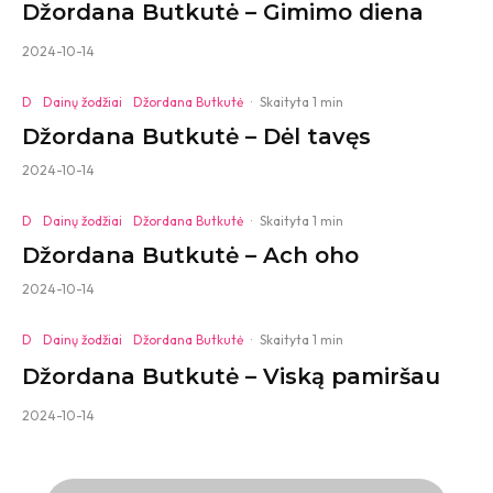
Džordana Butkutė – Gimimo diena
2024-10-14
D
Dainų žodžiai
Džordana Butkutė
·
Skaityta 1 min
Džordana Butkutė – Dėl tavęs
2024-10-14
D
Dainų žodžiai
Džordana Butkutė
·
Skaityta 1 min
Džordana Butkutė – Ach oho
2024-10-14
D
Dainų žodžiai
Džordana Butkutė
·
Skaityta 1 min
Džordana Butkutė – Viską pamiršau
2024-10-14