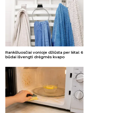
Rankšluosčiai vonioje džiūsta per lėtai: 6
būdai išvengti drėgmės kvapo