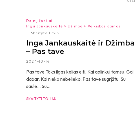
atsi
Dainų žodžiai
I
Inga Jankauskaitė > Džimba > Vaikiškos dainos
·
Skaityta 1 min
Inga Jankauskaitė ir Džimba
– Pas tave
2024-10-14
Pas tave Toks ilgas kelias eiti, Kai aplinkui tamsu. Gal
dabar, Kai nieko nebelieka, Pas tave sugrįžtu. Su
saule… Su...
SKAITYTI TOLIAU