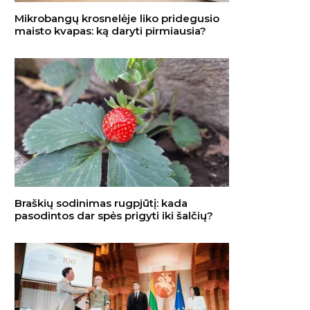
Mikrobangų krosnelėje liko pridegusio
maisto kvapas: ką daryti pirmiausia?
Braškių sodinimas rugpjūtį: kada
pasodintos dar spės prigyti iki šalčių?