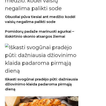
Obuoliai pūva tiesiai ant medžio: kodėl
vaisių negalima palikti sode
Pomidorų padaže marinuoti agurkai –
išskirtinio skonio atsargos žiemai
Iškasti svogūnai pradėjo pūti: dažniausia
džiovinimo klaida padaroma pirmąją
dieną