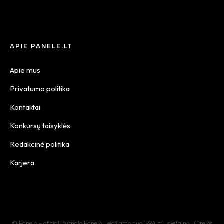
APIE PANELE.LT
Apie mus
Privatumo politika
Kontaktai
Konkursų taisyklės
Redakcinė politika
Karjera
© Panelė – oficiali žurnalo Panelė, leidžiamo nuo 1994 m., svetainė | Girelės