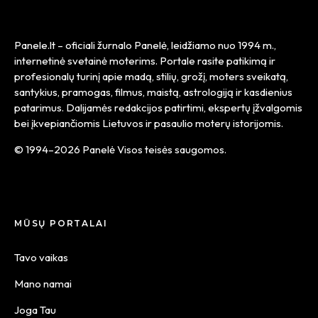
Panele.lt
– oficiali žurnalo Panelė, leidžiamo nuo
1994 m.
,
internetinė svetainė moterims. Portale rasite patikimą ir
profesionalų turinį apie madą, stilių, grožį, moters sveikatą,
santykius, pramogas, filmus, maistą, astrologiją ir kasdienius
patarimus. Dalijamės redakcijos patirtimi, ekspertų įžvalgomis
bei įkvepiančiomis Lietuvos ir pasaulio moterų istorijomis.
© 1994–2026 Panelė Visos teisės saugomos.
MŪSŲ PORTALAI
Tavo vaikas
Mano namai
Joga Tau