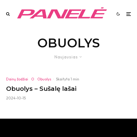
OBUOLYS
Naujausias
Dainų žodžiai
O
Obuolys
·
Skaityta 1 min
Obuolys – Sušalę lašai
2024-10-15