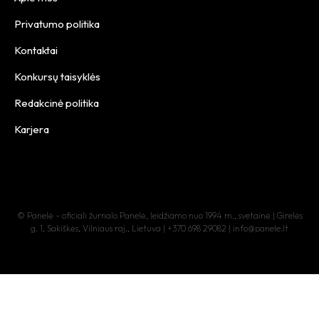
Privatumo politika
Kontaktai
Konkursų taisyklės
Redakcinė politika
Karjera
© Panelė – oficiali žurnalo Panelė, leidžiamo nuo 1994 m., svetainė | Girelės
g. 1, Sakiškės, Vilniaus raj., Lietuva | +370 698 29082 | info@panele.lt