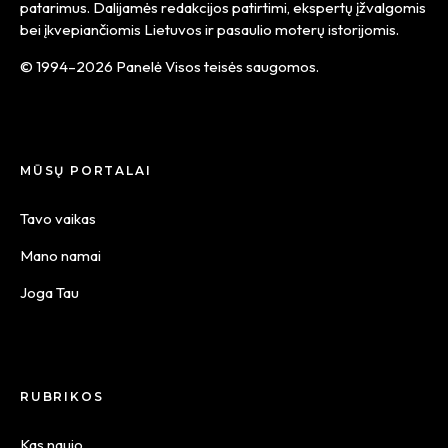
patarimus. Dalijamės redakcijos patirtimi, ekspertų įžvalgomis
bei įkvepiančiomis Lietuvos ir pasaulio moterų istorijomis.
© 1994–2026 Panelė Visos teisės saugomos.
MŪSŲ PORTALAI
Tavo vaikas
Mano namai
Joga Tau
RUBRIKOS
Kas naujo