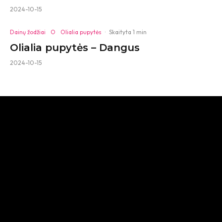
2024-10-15
Dainų žodžiai
O
Olialia pupytės
·
Skaityta 1 min
Olialia pupytės – Dangus
2024-10-15