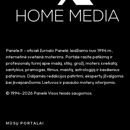
Panele.lt
– oficiali žurnalo Panelė, leidžiamo nuo
1994 m.
,
internetinė svetainė moterims. Portale rasite patikimą ir
profesionalų turinį apie madą, stilių, grožį, moters sveikatą,
santykius, pramogas, filmus, maistą, astrologiją ir kasdienius
patarimus. Dalijamės redakcijos patirtimi, ekspertų įžvalgomis
bei įkvepiančiomis Lietuvos ir pasaulio moterų istorijomis.
© 1994–2026 Panelė Visos teisės saugomos.
MŪSŲ PORTALAI