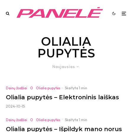
OLIALIA
PUPYTĖS
Naujausias
Dainų žodžiai
O
Olialia pupytės
·
Skaityta 1 min
Olialia pupytės – Elektroninis laiškas
2024-10-15
Dainų žodžiai
O
Olialia pupytės
·
Skaityta 1 min
Olialia pupytės – Išpildyk mano norus