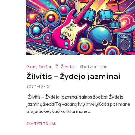
Dainų žodžiai
Ž
Žilvitis
·
Skaityta 1 min
Žilvitis – Žydėjo jazminai
2024-10-15
Žilvitis – Žydėjo jazminai dainos žodžiai: Žydėjo
jazminų žiedaiTą vakarą tylų ir vėlųKada pas mane
atėjaiSakei, kad karštai mane...
SKAITYTI TOLIAU