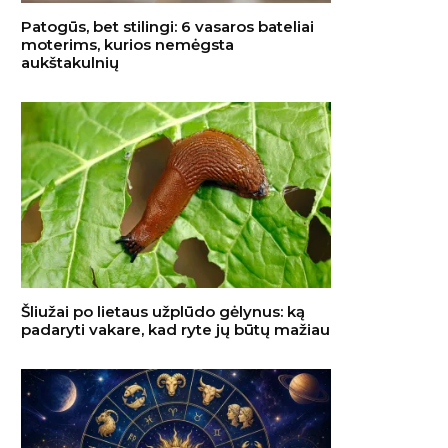
Patogūs, bet stilingi: 6 vasaros bateliai
moterims, kurios nemėgsta
aukštakulnių
Šliužai po lietaus užplūdo gėlynus: ką
padaryti vakare, kad ryte jų būtų mažiau