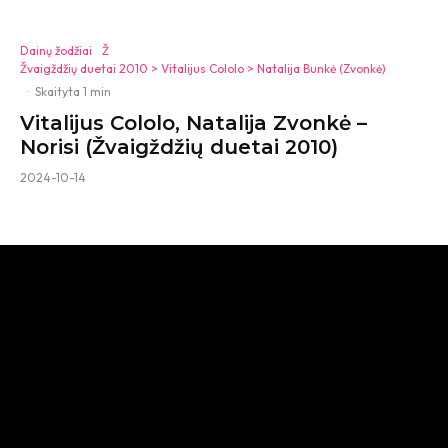
Dainų žodžiai
Ž
Žvaigždžių duetai 2010 > Vitalijus Cololo > Natalija Bunkė (Zvonkė)
·
Skaityta 1 min
Vitalijus Cololo, Natalija Zvonkė –
Norisi (Žvaigždžių duetai 2010)
2024-10-14