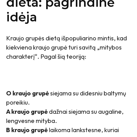
dieta: pagrindinė
idėja
Kraujo grupės dietą išpopuliarino mintis, kad
kiekviena kraujo grupė turi savitą „mitybos
charakterį“. Pagal šią teoriją:
O kraujo grupė
siejama su didesniu baltymų
poreikiu.
A kraujo grupė
dažnai siejama su augaline,
lengvesne mityba.
B kraujo grupė
laikoma lankstesne, kuriai