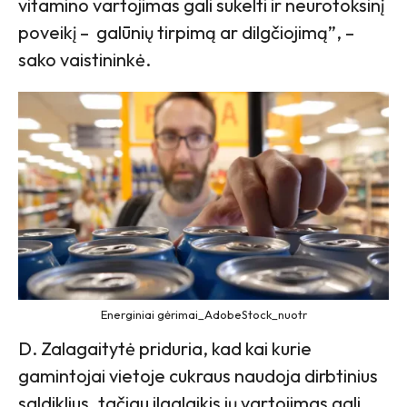
vitamino vartojimas gali sukelti ir neurotoksinį
poveikį – galūnių tirpimą ar dilgčiojimą”, –
sako vaistininkė.
Energiniai gėrimai_AdobeStock_nuotr
D. Zalagaitytė priduria, kad kai kurie
gamintojai vietoje cukraus naudoja dirbtinius
saldiklius, tačiau ilgalaikis jų vartojimas gali