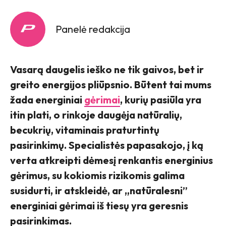
Panelė redakcija
Vasarą daugelis ieško ne tik gaivos, bet ir
greito energijos pliūpsnio. Būtent tai mums
žada energiniai
gėrimai
, kurių pasiūla yra
itin plati, o rinkoje daugėja natūralių,
becukrių, vitaminais praturtintų
pasirinkimų. Specialistės papasakojo, į ką
verta atkreipti dėmesį renkantis energinius
gėrimus, su kokiomis rizikomis galima
susidurti, ir atskleidė, ar „natūralesni”
energiniai gėrimai iš tiesų yra geresnis
pasirinkimas.