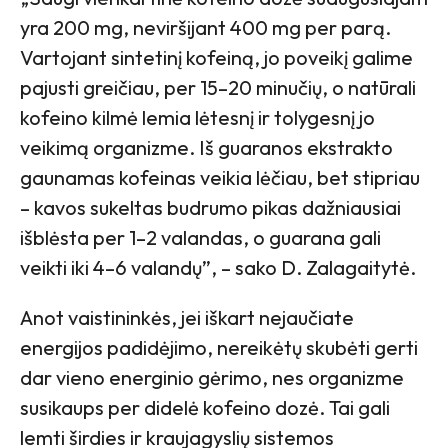
yra 200 mg, neviršijant 400 mg per parą.
Vartojant sintetinį kofeiną, jo poveikį galime
pajusti greičiau, per 15–20 minučių, o natūrali
kofeino kilmė lemia lėtesnį ir tolygesnį jo
veikimą organizme. Iš guaranos ekstrakto
gaunamas kofeinas veikia lėčiau, bet stipriau
– kavos sukeltas budrumo pikas dažniausiai
išblėsta per 1–2 valandas, o guarana gali
veikti iki 4–6 valandų”, – sako D. Zalagaitytė.
Anot vaistininkės, jei iškart nejaučiate
energijos padidėjimo, nereikėtų skubėti gerti
dar vieno energinio gėrimo, nes organizme
susikaups per didelė kofeino dozė. Tai gali
lemti širdies ir kraujagyslių sistemos