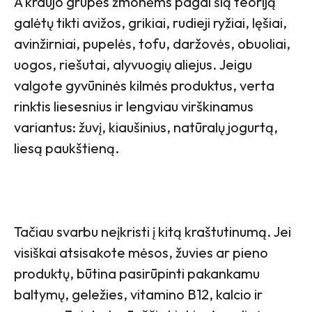
A kraujo grupės žmonėms pagal šią teoriją
galėtų tikti avižos, grikiai, rudieji ryžiai, lęšiai,
avinžirniai, pupelės, tofu, daržovės, obuoliai,
uogos, riešutai, alyvuogių aliejus. Jeigu
valgote gyvūninės kilmės produktus, verta
rinktis liesesnius ir lengviau virškinamus
variantus: žuvį, kiaušinius, natūralų jogurtą,
liesą paukštieną.
Tačiau svarbu neįkristi į kitą kraštutinumą. Jei
visiškai atsisakote mėsos, žuvies ar pieno
produktų, būtina pasirūpinti pakankamu
baltymų, geležies, vitamino B12, kalcio ir