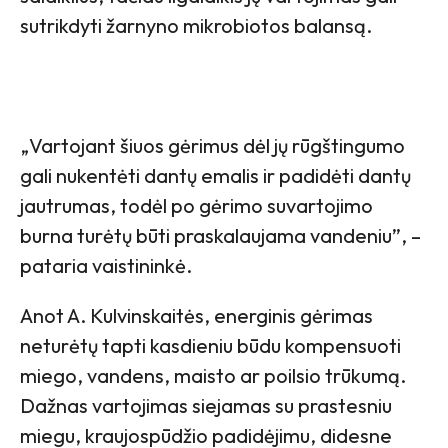
sutrikdyti žarnyno mikrobiotos balansą.
„Vartojant šiuos gėrimus dėl jų rūgštingumo
gali nukentėti dantų emalis ir padidėti dantų
jautrumas, todėl po gėrimo suvartojimo
burna turėtų būti praskalaujama vandeniu”, –
pataria vaistininkė.
Anot A. Kulvinskaitės, energinis gėrimas
neturėtų tapti kasdieniu būdu kompensuoti
miego, vandens, maisto ar poilsio trūkumą.
Dažnas vartojimas siejamas su prastesniu
miegu, kraujospūdžio padidėjimu, didesne