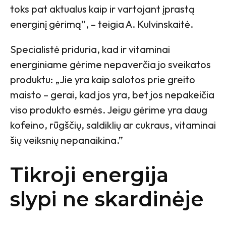
toks pat aktualus kaip ir vartojant įprastą
energinį gėrimą”, – teigia A. Kulvinskaitė.
Specialistė priduria, kad ir vitaminai
energiniame gėrime nepaverčia jo sveikatos
produktu: „Jie yra kaip salotos prie greito
maisto – gerai, kad jos yra, bet jos nepakeičia
viso produkto esmės. Jeigu gėrime yra daug
kofeino, rūgščių, saldiklių ar cukraus, vitaminai
šių veiksnių nepanaikina.”
Tikroji energija
slypi ne skardinėje