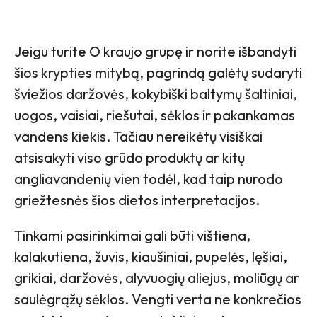
Jeigu turite O kraujo grupę ir norite išbandyti
šios krypties mitybą, pagrindą galėtų sudaryti
šviežios daržovės, kokybiški baltymų šaltiniai,
uogos, vaisiai, riešutai, sėklos ir pakankamas
vandens kiekis. Tačiau nereikėtų visiškai
atsisakyti viso grūdo produktų ar kitų
angliavandenių vien todėl, kad taip nurodo
griežtesnės šios dietos interpretacijos.
Tinkami pasirinkimai gali būti vištiena,
kalakutiena, žuvis, kiaušiniai, pupelės, lęšiai,
grikiai, daržovės, alyvuogių aliejus, moliūgų ar
saulėgrąžų sėklos. Vengti verta ne konkrečios