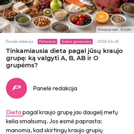
Kraujo grupės . AI nuotr.
Panelė redakcija
·
Patarimai
Sveika gyvensena
·
2026-06-25
Tinkamiausia dieta pagal jūsų kraujo
grupę: ką valgyti A, B, AB ir O
grupėms?
Panelė redakcija
Dieta
pagal kraujo grupę jau daugelį metų
kelia smalsumą. Jos esmė paprasta:
manoma, kad skirtingų kraujo grupių