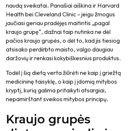
naudą sveikatai. Panašiai aiškina ir Harvard
Health bei Cleveland Clinic – jeigu žmogus
jaučiasi geriau pradėjęs maitintis „pagal
kraujo grupę“, dažnai taip nutinka ne dėl
pačios kraujo grupės, o dėl to, kad jis tiesiog
atsisako perdirbto maisto, valgo daugiau
daržovių ir renkasi kokybiškesnius produktus.
Todėl į šią dietą verta žiūrėti ne kaip į griežtą
medicininę taisyklę, o kaip į įdomią mitybos
kryptį, kurią galima pritaikyti atsargiai,
nepamirštant sveikos mitybos principų.
Kraujo grupės