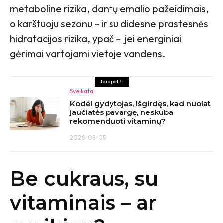
metaboline rizika, dantų emalio pažeidimais,
o karštuoju sezonu – ir su didesne prastesnės
hidratacijos rizika, ypač – jei energiniai
gėrimai vartojami vietoje vandens.
Taip pat žr
Sveikata
Kodėl gydytojas, išgirdęs, kad nuolat
jaučiatės pavargę, neskuba
rekomenduoti vitaminų?
2026-08-05
Be cukraus, su
vitaminais – ar