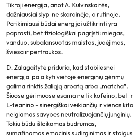
Tikroji energija, anot A. Kulvinskaitės,
dažniausiai slypi ne skardinėje, o rutinoje.
Patikimiausi būdai energijai užtikrinti yra
paprasti, bet fiziologiškai pagrįsti: miegas,
vanduo, subalansuotas maistas, judėjimas,
šviesa ir pertraukos.
D. Zalagaitytė priduria, kad stabilesnei
energijai palaikyti vietoje energinių gėrimų
galima rinktis žaliąją arbatą arba „matcha”.
Šiuose gėrimuose esama ne tik kofeino, bet ir
L-teanino – sinergiškai veikiančių ir vienas kito
neigiamas savybes neutralizuojančių junginių.
Tokiu būdu išlaikomas budrumas,
sumažinamas emocinis sudirginimas ir staigus