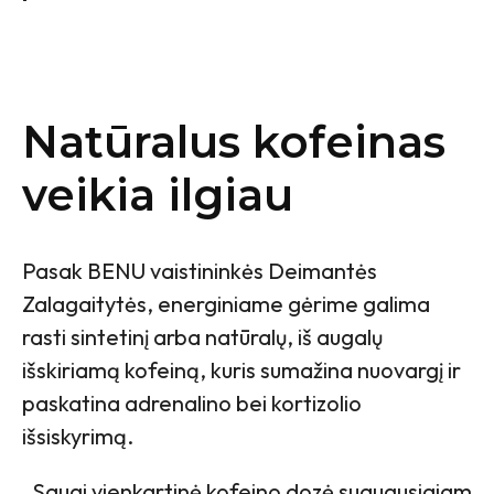
Natūralus kofeinas
veikia ilgiau
Pasak BENU vaistininkės Deimantės
Zalagaitytės, energiniame gėrime galima
rasti sintetinį arba natūralų, iš augalų
išskiriamą kofeiną, kuris sumažina nuovargį ir
paskatina adrenalino bei kortizolio
išsiskyrimą.
„Saugi vienkartinė kofeino dozė suaugusiajam