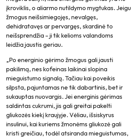
įkroviklis, o aliarmo nutildymo mygtukas. Jeigu
žmogus neišsimiegojęs, nevalgęs,
dehidratavęs ar pervargęs, skardinė to
neišsprendžia – ji tik kelioms valandoms
leidžia jaustis geriau.
„Po energinio gėrimo žmogus gali jausti
pakilimą, nes kofeinas laikinai slopina
mieguistumo signalą. Tačiau kai poveikis
silpsta, pajuntamas ne tik dabartinis, bet ir
sukauptas nuovargis. Jei energinis gėrimas
saldintas cukrumi, jis gali greitai pakelti
gliukozės kiekį kraujyje. Vėliau, išsiskyrus
insulinui, kai kuriems žmonėms gliukozė gali
kristi greičiau, todėl atsiranda mieguistumas,