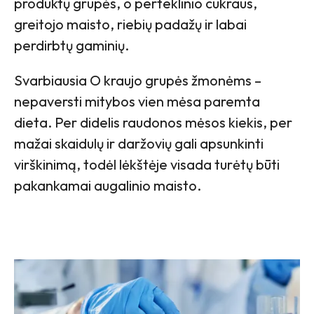
produktų grupės, o perteklinio cukraus,
greitojo maisto, riebių padažų ir labai
perdirbtų gaminių.
Svarbiausia O kraujo grupės žmonėms –
nepaversti mitybos vien mėsa paremta
dieta. Per didelis raudonos mėsos kiekis, per
mažai skaidulų ir daržovių gali apsunkinti
virškinimą, todėl lėkštėje visada turėtų būti
pakankamai augalinio maisto.