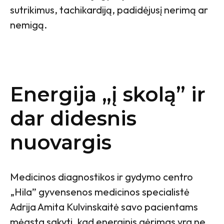
sutrikimus, tachikardiją, padidėjusį nerimą ar
nemigą.
Energija „į skolą” ir
dar didesnis
nuovargis
Medicinos diagnostikos ir gydymo centro
„Hila” gyvensenos medicinos specialistė
Adrija Amita Kulvinskaitė savo pacientams
mėgsta sakyti, kad energinis gėrimas yra ne