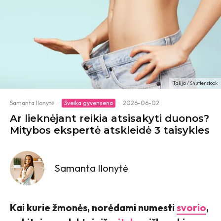
Talija / Shutterstock
Samanta Ilonytė
·
Sveika gyvensena
·
2026-06-02
Ar lieknėjant reikia atsisakyti duonos?
Mitybos ekspertė atskleidė 3 taisykles
Samanta Ilonytė
Kai kurie žmonės, norėdami numesti
svorio
,