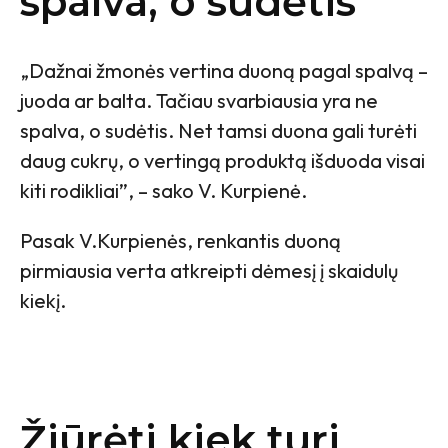
spalva, o sudėtis
„Dažnai žmonės vertina duoną pagal spalvą –
juoda ar balta. Tačiau svarbiausia yra ne
spalva, o sudėtis. Net tamsi duona gali turėti
daug cukrų, o vertingą produktą išduoda visai
kiti rodikliai”, – sako V. Kurpienė.
Pasak V.Kurpienės, renkantis duoną
pirmiausia verta atkreipti dėmesį į skaidulų
kiekį.
Žiūrėti kiek turi