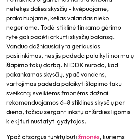
netekęs dalies skysčių – kvėpuojame,
prakaituojame, kelias valandas nieko
negeriame. Todėl stiklinė tinkamo gėrimo
ryte gali padėti atkurti skysčių balansą.
Vanduo dažniausiai yra geriausias
pasirinkimas, nes jis padeda palaikyti normalų
šlapimo takų darbą. NIDDK nurodo, kad
pakankamas skysčių, ypač vandens,
vartojimas padeda palaikyti šlapimo takų
sveikatą; sveikiems žmonėms dažnai
rekomenduojamos 6–8 stiklinės skysčių per
dieną, tačiau sergant inkstų ar širdies ligomis
kiekį turi nustatyti gydytojas.
Ypač atsargūs turėtų būti
žmonės
, kuriems