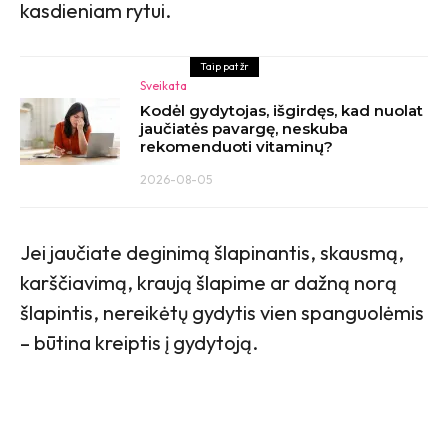
kasdieniam rytui.
Taip pat žr
Sveikata
Kodėl gydytojas, išgirdęs, kad nuolat
jaučiatės pavargę, neskuba
rekomenduoti vitaminų?
2026-08-05
Jei jaučiate deginimą šlapinantis, skausmą,
karščiavimą, kraują šlapime ar dažną norą
šlapintis, nereikėtų gydytis vien spanguolėmis
– būtina kreiptis į gydytoją.