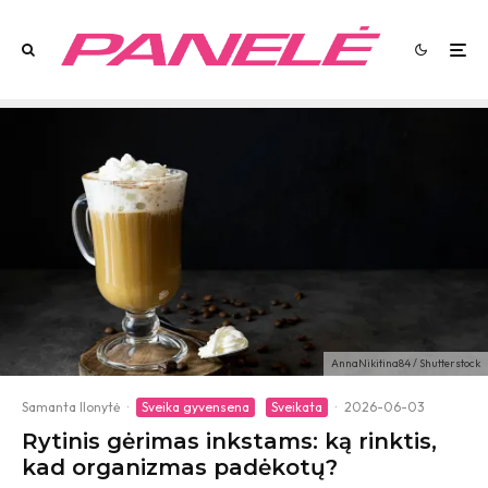
AnnaNikitina84 / Shutterstock
Samanta Ilonytė
·
Sveika gyvensena
Sveikata
·
2026-06-03
Rytinis gėrimas inkstams: ką rinktis,
kad organizmas padėkotų?