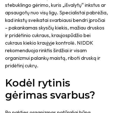
stebuklingo gėrimo, kuris „išvalytų“ inkstus ar
apsaugotų nuo visų ligų. Specialistai pabrėžia,
kad inkstų sveikatai svarbiausi bendri įpročiai
– pakankamas skysčių kiekis, mažiau druskos
ir pridėtinio cukraus, kraujospūdžio bei
cukraus kiekio kraujyje kontrolė. NIDDK
rekomenduoja rinktis širdžiai ir visam
organizmui palankų maistą, riboti druską ir
pridėtinį cukrų.
Kodėl rytinis
gėrimas svarbus?
Po nakties organizmas natūraliai būna