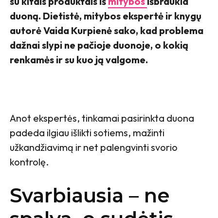
su kitais produktais iš
mitybos
išbraukia
duoną. Dietistė, mitybos ekspertė ir knygų
autorė Vaida Kurpienė sako, kad problema
dažnai slypi ne pačioje duonoje, o kokią
renkamės ir su kuo ją valgome.
Anot ekspertės, tinkamai pasirinkta duona
padeda ilgiau išlikti sotiems, mažinti
užkandžiavimą ir net palengvinti svorio
kontrolę.
Svarbiausia – ne