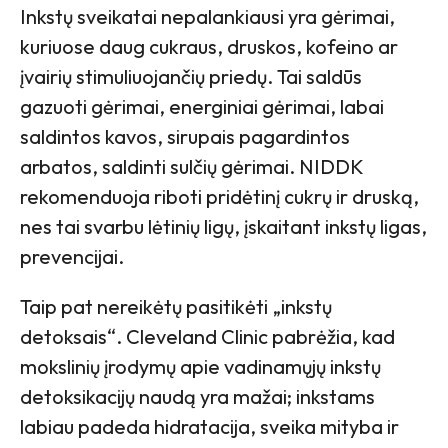
Inkstų sveikatai nepalankiausi yra gėrimai,
kuriuose daug cukraus, druskos, kofeino ar
įvairių stimuliuojančių priedų. Tai saldūs
gazuoti gėrimai, energiniai gėrimai, labai
saldintos kavos, sirupais pagardintos
arbatos, saldinti sulčių gėrimai. NIDDK
rekomenduoja riboti pridėtinį cukrų ir druską,
nes tai svarbu lėtinių ligų, įskaitant inkstų ligas,
prevencijai.
Taip pat nereikėtų pasitikėti „inkstų
detoksais“. Cleveland Clinic pabrėžia, kad
mokslinių įrodymų apie vadinamųjų inkstų
detoksikacijų naudą yra mažai; inkstams
labiau padeda hidratacija, sveika mityba ir