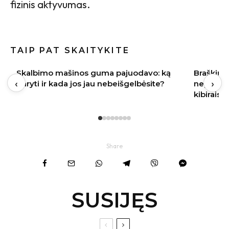
fizinis aktyvumas.
TAIP PAT SKAITYKITE
Braškių sodinimas rugpjūtį 2026:
Vasaros s
‹
›
nepraleiskite šių datų – kitąmet skinsite
įvaizdį
kibirais
Share
SUSIJĘS