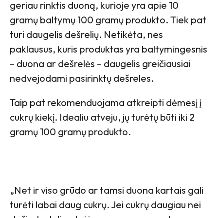
geriau rinktis duoną, kurioje yra apie 10
gramų baltymų 100 gramų produkto. Tiek pat
turi daugelis dešrelių. Netikėta, nes
paklausus, kuris produktas yra baltymingesnis
– duona ar dešrelės – daugelis greičiausiai
nedvejodami pasirinktų dešreles.
Taip pat rekomenduojama atkreipti dėmesį į
cukrų kiekį. Idealiu atveju, jų turėtų būti iki 2
gramų 100 gramų produkto.
„Net ir viso grūdo ar tamsi duona kartais gali
turėti labai daug cukrų. Jei cukrų daugiau nei