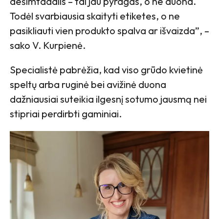
dešimtadalis – tai jau pyragas, o ne duona.
Todėl svarbiausia skaityti etiketes, o ne
pasikliauti vien produkto spalva ar išvaizda”, –
sako V. Kurpienė.
Specialistė pabrėžia, kad viso grūdo kvietinė
speltų arba ruginė bei avižinė duona
dažniausiai suteikia ilgesnį sotumo jausmą nei
stipriai perdirbti gaminiai.