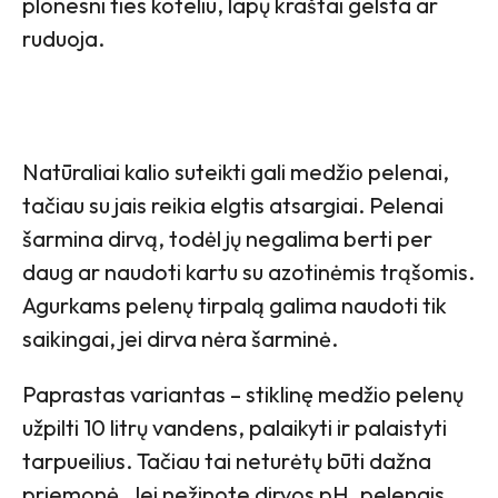
plonesni ties koteliu, lapų kraštai gelsta ar
ruduoja.
Natūraliai kalio suteikti gali medžio pelenai,
tačiau su jais reikia elgtis atsargiai. Pelenai
šarmina dirvą, todėl jų negalima berti per
daug ar naudoti kartu su azotinėmis trąšomis.
Agurkams pelenų tirpalą galima naudoti tik
saikingai, jei dirva nėra šarminė.
Paprastas variantas – stiklinę medžio pelenų
užpilti 10 litrų vandens, palaikyti ir palaistyti
tarpueilius. Tačiau tai neturėtų būti dažna
priemonė. Jei nežinote dirvos pH, pelenais