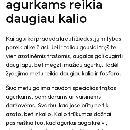
agurkams reikia
daugiau kalio
Kai agurkai pradeda krauti žiedus, jų mitybos
poreikiai keičiasi. Jei ir toliau gausiai tręšite
vien azotinėmis trąšomis, augalas gali auginti
daug lapų, bet megzti mažiau agurkų. Todėl
žydėjimo metu reikia daugiau kalio ir fosforo.
Šiuo metu galima naudoti specialias trąšas
agurkams, pomidorams ar vaisinėms
daržovėms. Svarbu, kad jose būtų ne tik
azoto, bet ir kalio. Kalio trūkumas dažnai
pasireiškia tuo, kad agurkai auga kreivi,