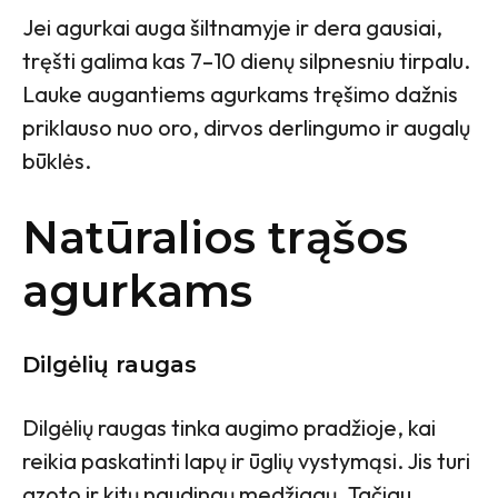
Jei agurkai auga šiltnamyje ir dera gausiai,
tręšti galima kas 7–10 dienų silpnesniu tirpalu.
Lauke augantiems agurkams tręšimo dažnis
priklauso nuo oro, dirvos derlingumo ir augalų
būklės.
Natūralios trąšos
agurkams
Dilgėlių raugas
Dilgėlių raugas tinka augimo pradžioje, kai
reikia paskatinti lapų ir ūglių vystymąsi. Jis turi
azoto ir kitų naudingų medžiagų. Tačiau