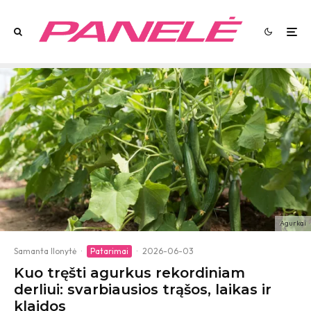
Agurkai
Samanta Ilonytė
·
Patarimai
·
2026-06-03
Kuo tręšti agurkus rekordiniam
derliui: svarbiausios trąšos, laikas ir
klaidos