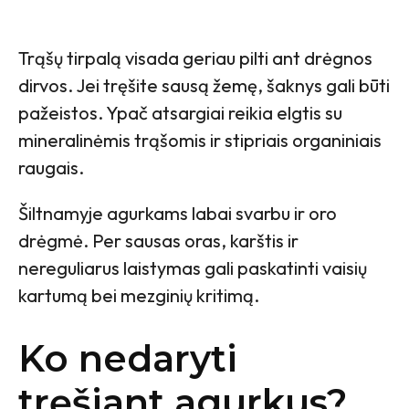
Trąšų tirpalą visada geriau pilti ant drėgnos
dirvos. Jei tręšite sausą žemę, šaknys gali būti
pažeistos. Ypač atsargiai reikia elgtis su
mineralinėmis trąšomis ir stipriais organiniais
raugais.
Šiltnamyje agurkams labai svarbu ir oro
drėgmė. Per sausas oras, karštis ir
nereguliarus laistymas gali paskatinti vaisių
kartumą bei mezginių kritimą.
Ko nedaryti
tręšiant agurkus?