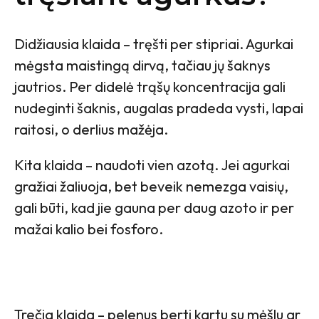
Didžiausia klaida – tręšti per stipriai. Agurkai
mėgsta maistingą dirvą, tačiau jų šaknys
jautrios. Per didelė trąšų koncentracija gali
nudeginti šaknis, augalas pradeda vysti, lapai
raitosi, o derlius mažėja.
Kita klaida – naudoti vien azotą. Jei agurkai
gražiai žaliuoja, bet beveik nemezga vaisių,
gali būti, kad jie gauna per daug azoto ir per
mažai kalio bei fosforo.
Trečia klaida – pelenus berti kartu su mėšlu ar