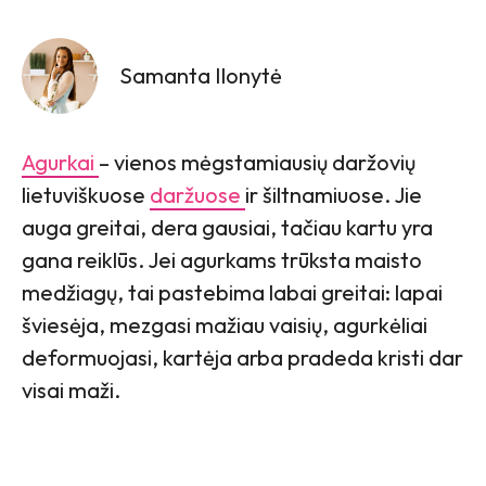
Samanta Ilonytė
Agurkai
– vienos mėgstamiausių daržovių
lietuviškuose
daržuose
ir šiltnamiuose. Jie
auga greitai, dera gausiai, tačiau kartu yra
gana reiklūs. Jei agurkams trūksta maisto
medžiagų, tai pastebima labai greitai: lapai
šviesėja, mezgasi mažiau vaisių, agurkėliai
deformuojasi, kartėja arba pradeda kristi dar
visai maži.