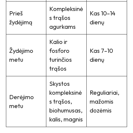
Kompleksinė
Prieš
Kas 10–14
s trąšos
žydėjimą
dienų
agurkams
Kalio ir
Žydėjimo
fosforo
Kas 7–10
metu
turinčios
dienų
trąšos
Skystos
kompleksinė
Reguliariai,
Derėjimo
s trąšos,
mažomis
metu
biohumusas,
dozėmis
kalis, magnis