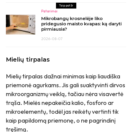
Taip pat žr
Patarimai
Mikrobangų krosnelėje liko
pridegusio maisto kvapas: ką daryti
pirmiausia?
2026-08-07
Mielių tirpalas
Mielių tirpalas dažnai minimas kaip liaudiška
priemonė agurkams. Jis gali suaktyvinti dirvos
mikroorganizmų veiklą, tačiau nėra visavertė
trąša. Mielės nepakeičia kalio, fosforo ar
mikroelementų, todėl jas reikėtų vertinti tik
kaip papildomą priemonę, o ne pagrindinį
tręšimą.