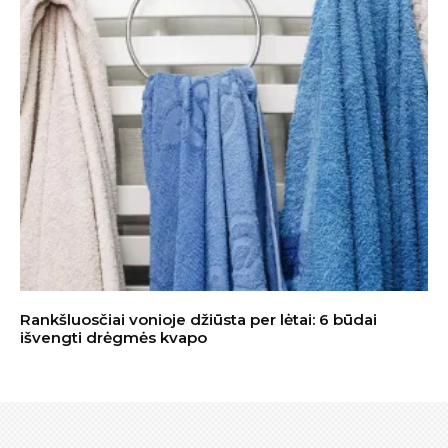
Rankšluosčiai vonioje džiūsta per lėtai: 6 būdai
išvengti drėgmės kvapo