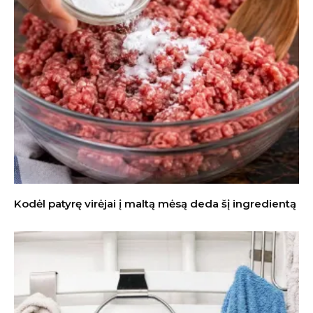
Kodėl patyrę virėjai į maltą mėsą deda šį ingredientą