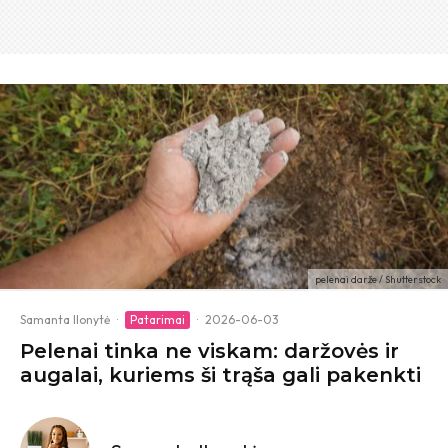
pelenai darže / Shutterstock
Samanta Ilonytė
·
Patarimai
·
2026-06-03
Pelenai tinka ne viskam: daržovės ir
augalai, kuriems ši trąša gali pakenkti