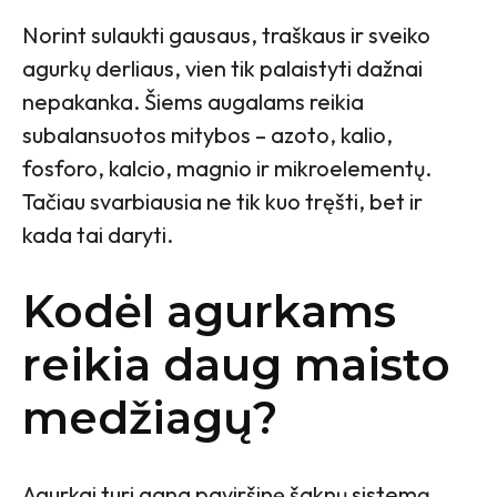
Norint sulaukti gausaus, traškaus ir sveiko
agurkų derliaus, vien tik palaistyti dažnai
nepakanka. Šiems augalams reikia
subalansuotos mitybos – azoto, kalio,
fosforo, kalcio, magnio ir mikroelementų.
Tačiau svarbiausia ne tik kuo tręšti, bet ir
kada tai daryti.
Kodėl agurkams
reikia daug maisto
medžiagų?
Agurkai turi gana paviršinę šaknų sistemą,