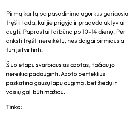
Pirmą kartą po pasodinimo agurkus geriausia
tręšti tada, kai jie prigyja ir pradeda aktyviai
augti. Paprastai tai būna po 10–14 dienų. Per
anksti tręšti nereikėtų, nes daigai pirmiausia
turi įsitvirtinti.
Šiuo etapu svarbiausias azotas, tačiau jo
nereikia padauginti. Azoto perteklius
paskatina gausų lapų augimą, bet žiedų ir
vaisių gali būti mažiau.
Tinka: