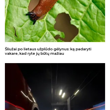
Šliužai po lietaus užplūdo gėlynus: ką padaryti
vakare, kad ryte jų būtų mažiau