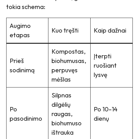
tokia schema:
Augimo
Kuo tręšti
Kaip dažnai
etapas
Kompostas,
Įterpti
Prieš
biohumusas,
ruošiant
sodinimą
perpuvęs
lysvę
mėšlas
Silpnas
dilgėlių
Po
Po 10–14
raugas,
pasodinimo
dienų
biohumuso
ištrauka