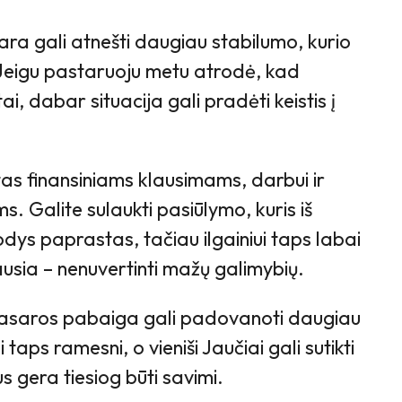
ara gali atnešti daugiau stabilumo, kurio
ė. Jeigu pastaruoju metu atrodė, kad
tai, dabar situacija gali pradėti keistis į
s finansiniams klausimams, darbui ir
s. Galite sulaukti pasiūlymo, kuris iš
odys paprastas, tačiau ilgainiui taps labai
usia – nenuvertinti mažų galimybių.
vasaros pabaiga gali padovanoti daugiau
taps ramesni, o vieniši Jaučiai gali sutikti
s gera tiesiog būti savimi.