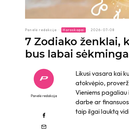
Panelė redakcija
·
Horoskopai
·
2026-07-08
7 Zodiako ženklai, 
bus labai sėkminga
Likusi vasara kai 
atokvėpio, proverži
Vieniems pagaliau im
Panelė redakcija
darbe ar finansuos
taip ilgai lauktą v