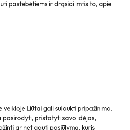
ūti pastebėtiems ir drąsiai imtis to, apie
veikloje Liūtai gali sulaukti pripažinimo.
 pasirodyti, pristatyti savo idėjas,
žintį ar net gauti pasiūlymą, kuris