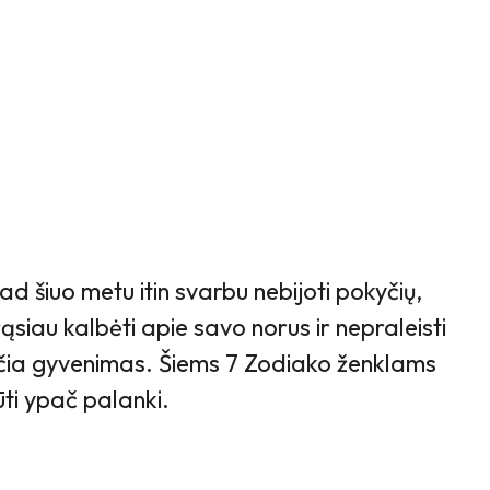
ad šiuo metu itin svarbu nebijoti pokyčių,
rąsiau kalbėti apie savo norus ir nepraleisti
unčia gyvenimas. Šiems 7 Zodiako ženklams
ūti ypač palanki.