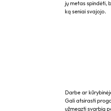
jų metas spindėti, b
ką seniai svajojo.
Darbe ar kūrybinėje 
Gali atsirasti proga
užmegzti svarbią pa