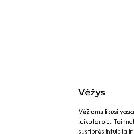
Vėžys
Vėžiams likusi vasa
laikotarpiu. Tai me
sustiprės intuicija