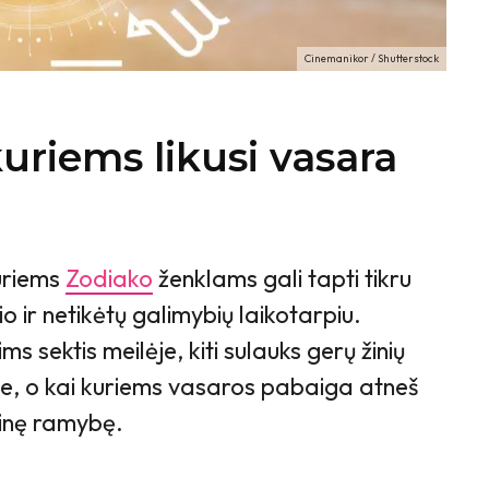
Cinemanikor / Shutterstock
kuriems likusi vasara
kuriems
Zodiako
ženklams gali tapti tikru
o ir netikėtų galimybių laikotarpiu.
s sektis meilėje, kiti sulauks gerų žinių
e, o kai kuriems vasaros pabaiga atneš
idinę ramybę.