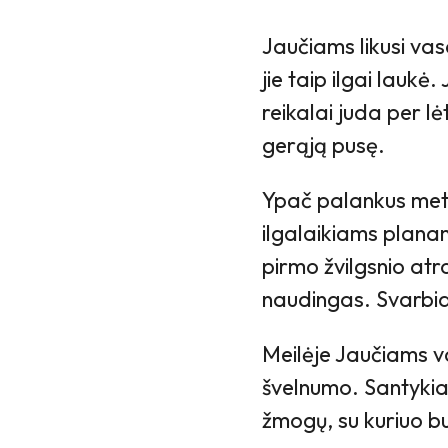
Jaučiams likusi vas
jie taip ilgai lauk
reikalai juda per lė
gerąją pusę.
Ypač palankus meta
ilgalaikiams planam
pirmo žvilgsnio atr
naudingas. Svarbia
Meilėje Jaučiams 
švelnumo. Santykiai 
žmogų, su kuriuo bu