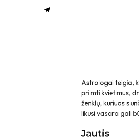
Astrologai teigia, k
priimti kvietimus, d
ženklų, kuriuos si
likusi vasara gali b
Jautis