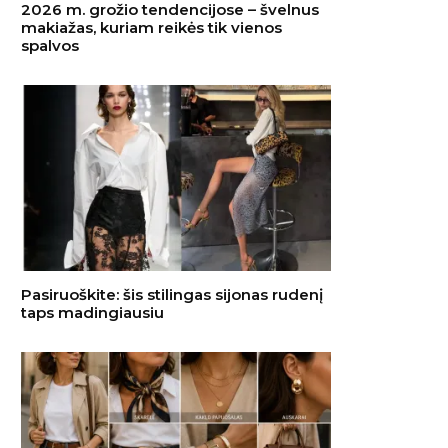
2026 m. grožio tendencijose – švelnus
makiažas, kuriam reikės tik vienos
spalvos
Pasiruoškite: šis stilingas sijonas rudenį
taps madingiausiu