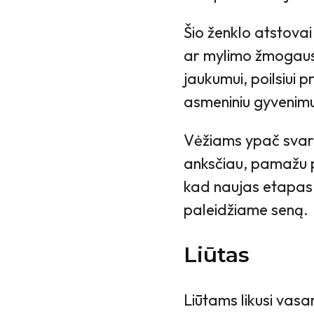
Šio ženklo atstovai 
ar mylimo žmogaus
jaukumui, poilsiui 
asmeniniu gyvenim
Vėžiams ypač svarb
anksčiau, pamažu p
kad naujas etapas 
paleidžiame seną.
Liūtas
Liūtams likusi vasar