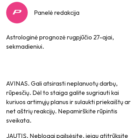
Panelė redakcija
Astrologinė prognozė rugpjūčio 27-ajai,
sekmadieniui.
AVINAS. Gali atsirasti neplanuotų darbų,
rūpesčių. Dėl to staiga galite sugriauti kai
kuriuos artimųjų planus ir sulaukti priekaištų ar
net aštrių reakcijų. Nepamirškite rūpintis
sveikata.
JAUTIS. Neblogai pailsėsite, jeigu atitrūksite