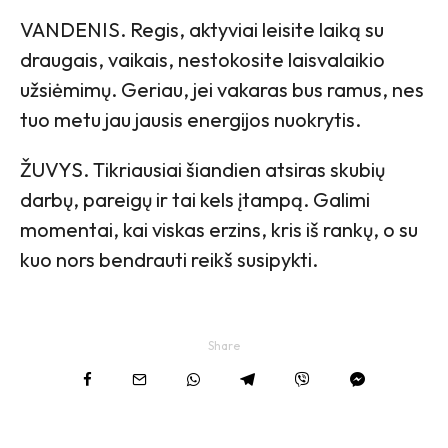
VANDENIS. Regis, aktyviai leisite laiką su
draugais, vaikais, nestokosite laisvalaikio
užsiėmimų. Geriau, jei vakaras bus ramus, nes
tuo metu jau jausis energijos nuokrytis.
ŽUVYS. Tikriausiai šiandien atsiras skubių
darbų, pareigų ir tai kels įtampą. Galimi
momentai, kai viskas erzins, kris iš rankų, o su
kuo nors bendrauti reikš susipykti.
Share