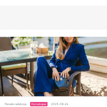
Panelė redakcija
·
Horoskopai
·
2023-08-24