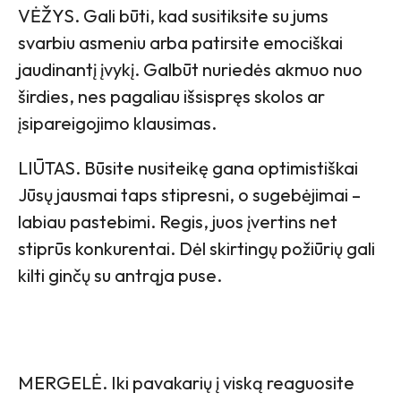
VĖŽYS. Gali būti, kad susitiksite su jums
svarbiu asmeniu arba patirsite emociškai
jaudinantį įvykį. Galbūt nuriedės akmuo nuo
širdies, nes pagaliau išsispręs skolos ar
įsipareigojimo klausimas.
LIŪTAS. Būsite nusiteikę gana optimistiškai
Jūsų jausmai taps stipresni, o sugebėjimai –
labiau pastebimi. Regis, juos įvertins net
stiprūs konkurentai. Dėl skirtingų požiūrių gali
kilti ginčų su antrąja puse.
MERGELĖ. Iki pavakarių į viską reaguosite