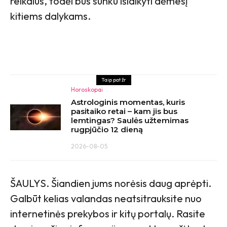
reikalus, todėl bus sunku išlaikyti dėmesį
kitiems dalykams.
Taip pat žr
Horoskopai
Astrologinis momentas, kuris
pasitaiko retai – kam jis bus
lemtingas? Saulės užtemimas
rugpjūčio 12 dieną
2026-08-05
ŠAULYS. Šiandien jums norėsis daug aprėpti.
Galbūt kelias valandas neatsitrauksite nuo
internetinės prekybos ir kitų portalų. Rasite