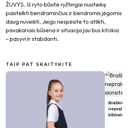
ŽUVYS. Iš ryto būsite ryžtingai nusiteikę
pasitelkti bendraminčius ir bendromis jėgomis
daug nuveikti. Jeigu nespėsite to atlikti,
pavakariais būsena ir situacija jau bus kitokia
– pasyvi ir stabdanti.
TAIP PAT SKAITYKITE
Baklažan
kremiška,
užkandži
Braškių sodinimas rugpjūtį 2026:
nepraleiskite šių datų – kitąmet skinsite
kibirais