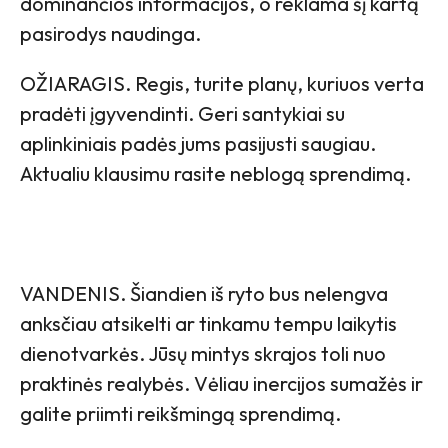
dominančios informacijos, o reklama šį kartą
pasirodys naudinga.
OŽIARAGIS. Regis, turite planų, kuriuos verta
pradėti įgyvendinti. Geri santykiai su
aplinkiniais padės jums pasijusti saugiau.
Aktualiu klausimu rasite neblogą sprendimą.
VANDENIS. Šiandien iš ryto bus nelengva
anksčiau atsikelti ar tinkamu tempu laikytis
dienotvarkės. Jūsų mintys skrajos toli nuo
praktinės realybės. Vėliau inercijos sumažės ir
galite priimti reikšmingą sprendimą.