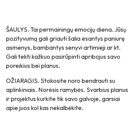
ŠAULYS. Tai permainingų emocijų diena. Jūsų
pozityvumą gali griauti šalia esantys paniurę
asmenys, bambantys senyvi artimieji ar kt.
Gali tekti kažkuo pasirūpinti apribojus savo
poreikius bei planus.
OŽIARAGIS. Stokosite noro bendrauti su
aplinkiniais. Norėsis ramybės. Svarbius planus
ir projektus kurkite tik savo galvoje, garsiai
apie juos kol kas nekalbėkite.