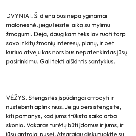
DVYNIAI. Ši diena bus nepalyginamai
malonesnė, jeigu leisite laiką su mylimu
žmogumi. Deja, daug kam teks laviruoti tarp
savo ir kitų žmonių interesų, planų, ir bet
kuriuo atveju kas nors bus nepatenkintas jūsų
pasirinkimu. Gali tekti aiškintis santykius.
VĖŽYS. Stengsitės įspūdingai atrodyti ir
nustebinti aplinkinius. Jeigu persistengsite,
kiti pamanys, kad jums trūksta saiko arba
skonio. Vakaras turėtų būti įdomus ir jums, ir
jūsų antrajai pusei. Atsargiau diskutuokite su