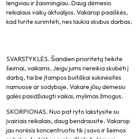
lengviau ir žaismingiau. Daug dėmesio
reikalaus vaikų aktualijos. Vakarop paaiškės,
kad turite surimtėti, nes laukia skubus darbas.
SVARSTYKLĖS. Šiandien prioritetą teikite
šeimai, vaikams. Jeigu jums nereikia skubėti į
darbą, tai be įtampos buitiškai sukinėsitės
namuose ar sodyboje. Vakare jūsų dėmesiu
galės pasidžiaugti vaikai, mylimas žmogus.
SKORPIONAS. Nuo pat ryto lakstysite su
įvairiais reikalais, daug bendrausite. Vakarop
jau norėsis koncentruotis tik į savo ir šeimos