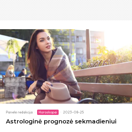
Panelė redakcija
·
Horoskopai
·
2023-08-25
Astrologinė prognozė sekmadieniui