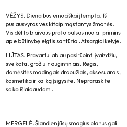
VĖŽYS. Diena bus emociškai įtempta. Iš
pusiausvyros ves kitaip mąstantys žmonės.
Vis dėl to blaivaus proto balsas nuolat primins
apie būtinybę elgtis santūriai. Atsargiai kelyje.
LIŪTAS. Pravartu labiau pasirūpinti įvaizdžiu,
sveikata, grožiu ir augintiniais. Regis,
domėsitės madingais drabužiais, aksesuarais,
kosmetika ir kai ką įsigysite. Nepraraskite
saiko išlaidaudami.
MERGELĖ. Šiandien jūsų smagius planus gali