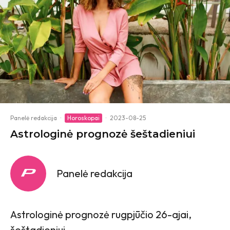
Panelė redakcija
·
Horoskopai
·
2023-08-25
Astrologinė prognozė šeštadieniui
Panelė redakcija
Astrologinė prognozė rugpjūčio 26-ajai,
šeštadieniui.