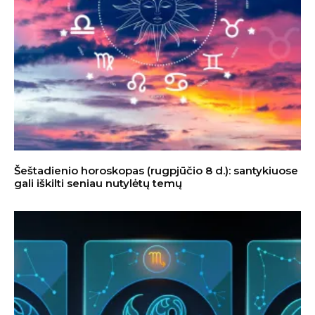
Šeštadienio horoskopas (rugpjūčio 8 d.): santykiuose
gali iškilti seniau nutylėtų temų