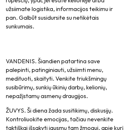
rūpesčių, ypač jei esate kelionėje arba
užsiimate logistika, informacijos teikimu ir
pan. Galbūt susidursite su netikėtais
sunkumais.
VANDENIS. Šiandien patartina save
palepinti, patinginiauti, užsiimti menu,
medituoti, skaityti. Venkite triukšmingų
susibūrimų, sunkių ūkinių darbų, kelionių,
nepažįstamų asmenų draugijos.
ŽUVYS. Ši diena žada susitikimų, diskusijų.
Kontroliuokite emocijas, tačiau nevenkite
taktiškai išsakyti jausmų tam žmogui, apie kurį