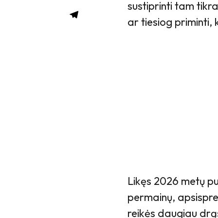
sustiprinti tam tik
ar tiesiog priminti,
Likęs 2026 metų pu
permainų, apsispre
reikės daugiau drą