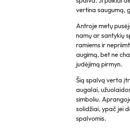
spalva. Ji puikiai d
vertina saugumą, gr
Antroje metų pusėje
namų ar santykių s
ramiems ir nepriimt
augimą, bet ne chaot
judėjimą pirmyn.
Šią spalvą verta įt
augalai, užuolaidos
simboliu. Aprangoj
solidžiai, ypač jei 
spalvomis.