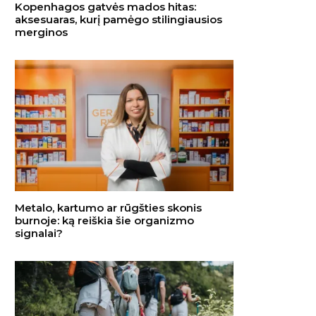
Kopenhagos gatvės mados hitas:
aksesuaras, kurį pamėgo stilingiausios
merginos
Metalo, kartumo ar rūgšties skonis
burnoje: ką reiškia šie organizmo
signalai?