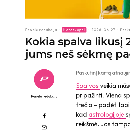
Panelė redakcija
·
Horoskopai
·
2026-06-27
·
Pasku
Kokia spalva likus
jums neš sėkmę pa
Paskutinį kartą atnauji
Spalvos
veikia mūs
pripažinti. Viena sp
Panelė redakcija
trečia – padėti lab
kad
astrologijoje
s
reikšmė. Jos tampa