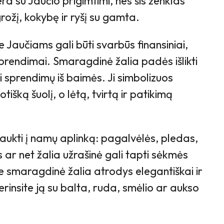
era su Jaučio prigimtimi, nes šis ženklas
ožį, kokybę ir ryšį su gamta.
 Jaučiams gali būti svarbūs finansiniai,
prendimai. Smaragdinė žalia padės išlikti
i sprendimų iš baimės. Ji simbolizuos
išką šuolį, o lėtą, tvirtą ir patikimą
raukti į namų aplinką: pagalvėlės, pledas,
 ar net žalia užrašinė gali tapti sėkmės
e smaragdinė žalia atrodys elegantiškai ir
derinsite ją su balta, ruda, smėlio ar aukso