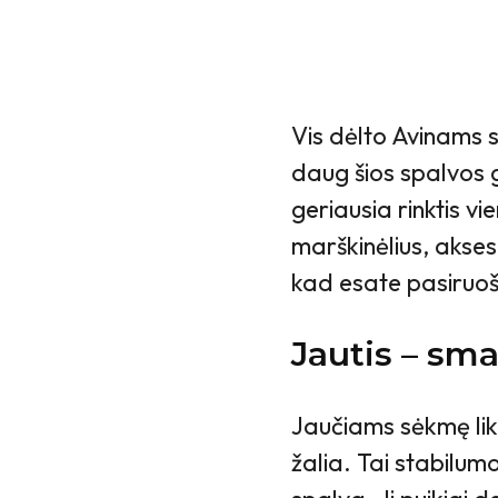
Vis dėlto Avinams 
daug šios spalvos g
geriausia rinktis v
marškinėlius, akses
kad esate pasiruošę
Jautis – sma
Jaučiams sėkmę li
žalia. Tai stabilum