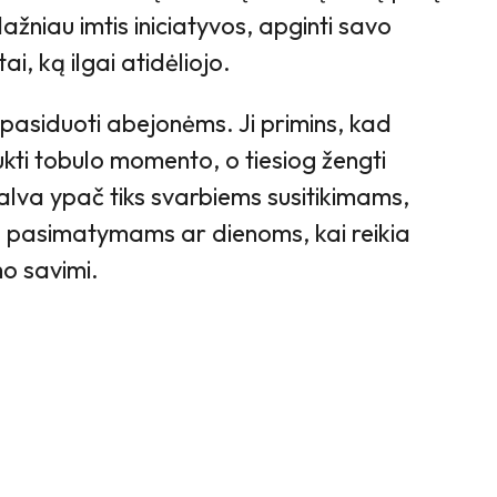
ažniau imtis iniciatyvos, apginti savo
ai, ką ilgai atidėliojo.
asiduoti abejonėms. Ji primins, kad
aukti tobulo momento, o tiesiog žengti
palva ypač tiks svarbiems susitikimams,
 pasimatymams ar dienoms, kai reikia
mo savimi.