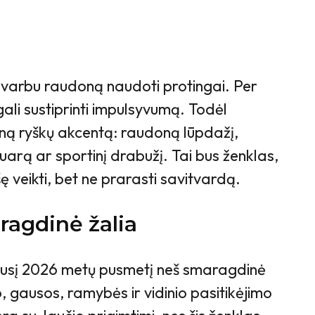
svarbu raudoną naudoti protingai. Per
ali sustiprinti impulsyvumą. Todėl
ieną ryškų akcentą: raudoną lūpdažį,
uarą ar sportinį drabužį. Tai bus ženklas,
 veikti, bet ne prarasti savitvardą.
ragdinė žalia
kusį 2026 metų pusmetį neš smaragdinė
o, gausos, ramybės ir vidinio pasitikėjimo