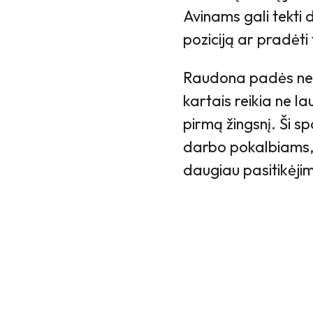
Avinams gali tekti d
poziciją ar pradėti t
Raudona padės nep
kartais reikia ne l
pirmą žingsnį. Ši s
darbo pokalbiams,
daugiau pasitikėji