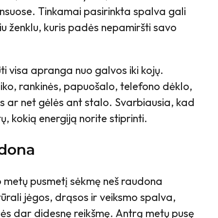
ansuose. Tinkamai pasirinkta spalva gali
iu ženklu, kuris padės nepamiršti savo
ūti visa apranga nuo galvos iki kojų.
iko, rankinės, papuošalo, telefono dėklo,
s ar net gėlės ant stalo. Svarbiausia, kad
, kokią energiją norite stiprinti.
udona
26 metų pusmetį sėkmę neš raudona
tūrali jėgos, drąsos ir veiksmo spalva,
turės dar didesnę reikšmę. Antrą metų pusę