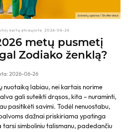
Suknelių spalvos / Shutterstock
tinį kartą atnaujinta:
2026-06-26
į 2026 metų pusmetį
gal Zodiako ženklą?
nta:
2026-06-26
ų nuotaiką labiau, nei kartais norime
alva gali suteikti drąsos, kita – nuraminti,
iau pasitikėti savimi. Todėl nenuostabu,
palvoms dažnai priskiriama ypatinga
 tarsi simboliniu talismanu, padedančiu