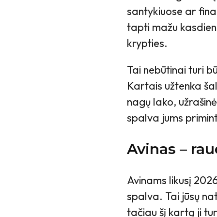
santykiuose ar fin
tapti mažu kasdien
krypties.
Tai nebūtinai turi b
Kartais užtenka šal
nagų lako, užrašinė
spalva jums primintų
Avinas – ra
Avinams likusį 20
spalva. Tai jūsų na
tačiau šį kartą ji 