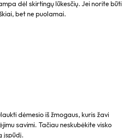
tampa dėl skirtingų lūkesčių. Jei norite būti
aiškiai, bet ne puolamai.
sulaukti dėmesio iš žmogaus, kuris žavi
ėjimu savimi. Tačiau neskubėkite visko
ą įspūdį.