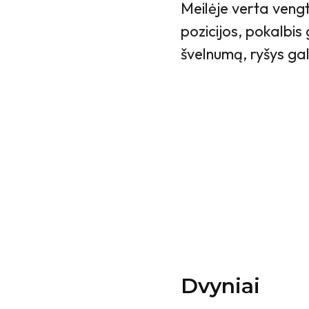
Meilėje verta vengti
pozicijos, pokalbis 
švelnumą, ryšys gali
Dvyniai