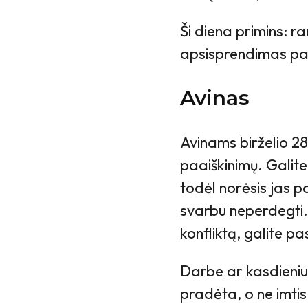
Ši diena primins: r
apsisprendimas pak
Avinas
Avinams birželio 28-o
paaiškinimų. Galite 
todėl norėsis jas p
svarbu neperdegti. J
konfliktą, galite pa
Darbe ar kasdieniuo
pradėta, o ne imtis