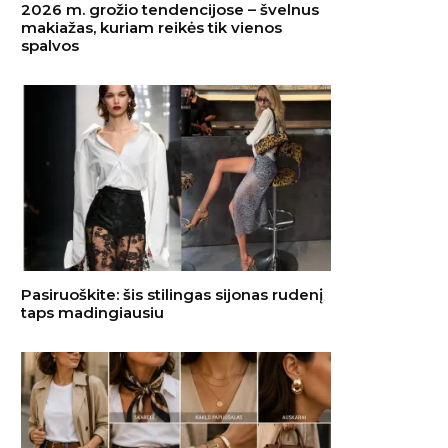
2026 m. grožio tendencijose – švelnus
makiažas, kuriam reikės tik vienos
spalvos
Pasiruoškite: šis stilingas sijonas rudenį
taps madingiausiu