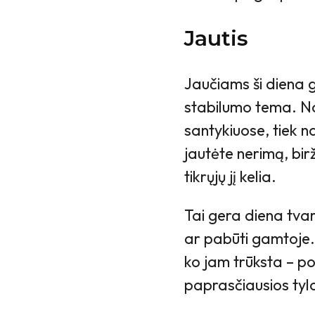
Jautis
Jaučiams ši diena g
stabilumo tema. Nor
santykiuose, tiek 
jautėte nerimą, birž
tikrųjų jį kelia.
Tai gera diena tvarky
ar pabūti gamtoje. 
ko jam trūksta – po
paprasčiausios tyl