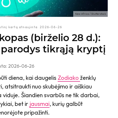
New Africa / Shutterstock
tinį kartą atnaujinta:
2026-06-26
pas (birželio 28 d.):
 parodys tikrąją kryptį
nta:
2026-06-26
 būti diena, kai daugelis
Zodiako
ženklų
i, atsitraukti nuo skubėjimo ir aiškiau
a viduje. Šiandien svarbūs ne tik darbai,
vykiai, bet ir
jausmai
, kurių galbūt
norėjote pripažinti.