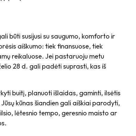
ali būti susijusi su saugumo, komforto ir
ėsis aiškumo: tiek finansuose, tiek
namų reikaluose. Jei pastaruoju metu
elio 28 d. gali padėti suprasti, kas iš
ti buitį, planuoti išlaidas, gaminti, ilsėtis
Jūsų kūnas šiandien gali aiškiai parodyti,
ilsio, lėtesnio tempo, geresnio maisto ar
os.