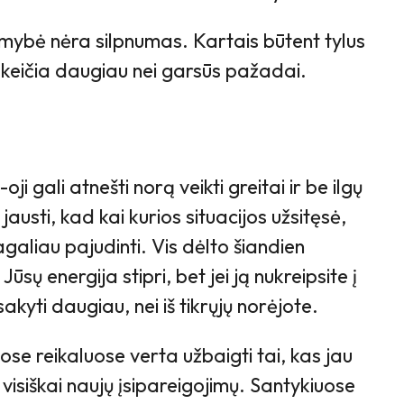
amybė nėra silpnumas. Kartais būtent tylus
eičia daugiau nei garsūs pažadai.
ji gali atnešti norą veikti greitai ir be ilgų
jausti, kad kai kurios situacijos užsitęsė,
agaliau pajudinti. Vis dėlto šiandien
ūsų energija stipri, bet jei ją nukreipsite į
sakyti daugiau, nei iš tikrųjų norėjote.
se reikaluose verta užbaigti tai, kas jau
 visiškai naujų įsipareigojimų. Santykiuose