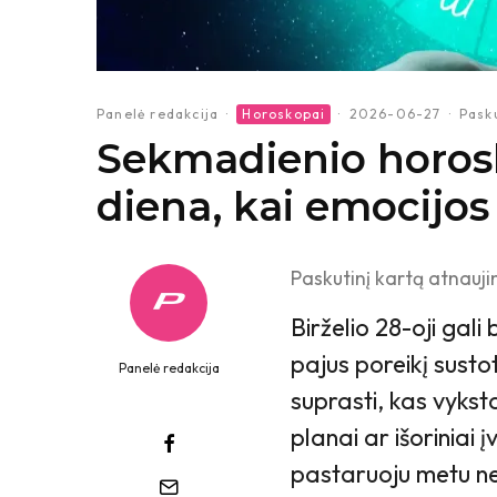
Panelė redakcija
·
Horoskopai
·
2026-06-27
·
Pasku
Sekmadienio horosko
diena, kai emocijos
Paskutinį kartą atnauji
Birželio 28-oji gali
pajus poreikį sustot
Panelė redakcija
suprasti, kas vykst
planai ar išoriniai į
pastaruoju metu ne