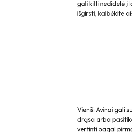
gali kilti nedidelė į
išgirsti, kalbėkite 
Vieniši Avinai gali 
drąsa arba pasitik
vertinti pagal pirm