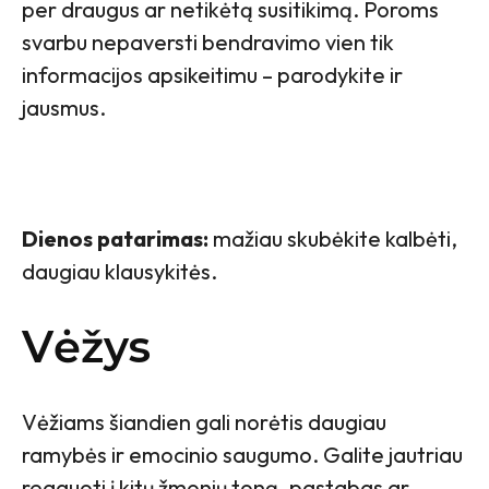
per draugus ar netikėtą susitikimą. Poroms
svarbu nepaversti bendravimo vien tik
informacijos apsikeitimu – parodykite ir
jausmus.
Dienos patarimas:
mažiau skubėkite kalbėti,
daugiau klausykitės.
Vėžys
Vėžiams šiandien gali norėtis daugiau
ramybės ir emocinio saugumo. Galite jautriau
reaguoti į kitų žmonių toną, pastabas ar