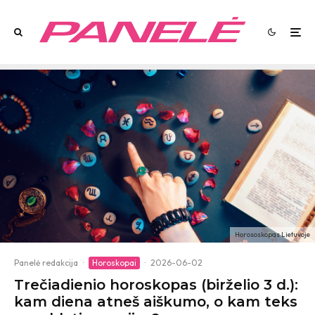
Horososkopas Lietuvoje
Panelė redakcija
·
Horoskopai
·
2026-06-02
Trečiadienio horoskopas (birželio 3 d.):
kam diena atneš aiškumo, o kam teks