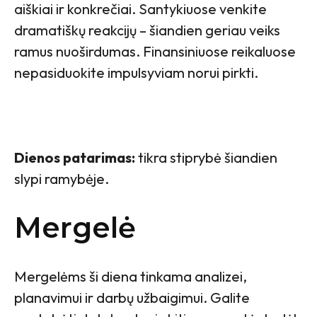
aiškiai ir konkrečiai. Santykiuose venkite
dramatiškų reakcijų – šiandien geriau veiks
ramus nuoširdumas. Finansiniuose reikaluose
nepasiduokite impulsyviam norui pirkti.
Dienos patarimas:
tikra stiprybė šiandien
slypi ramybėje.
Mergelė
Mergelėms ši diena tinkama analizei,
planavimui ir darbų užbaigimui. Galite