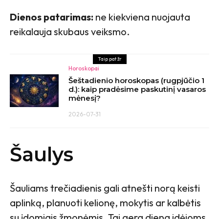
Dienos patarimas:
ne kiekviena nuojauta
reikalauja skubaus veiksmo.
Taip pat žr
Horoskopai
Šeštadienio horoskopas (rugpjūčio 1
d.): kaip pradėsime paskutinį vasaros
mėnesį?
2026-07-31
Šaulys
Šauliams trečiadienis gali atnešti norą keisti
aplinką, planuoti kelionę, mokytis ar kalbėtis
su įdomiais žmonėmis. Tai gera diena idėjoms,