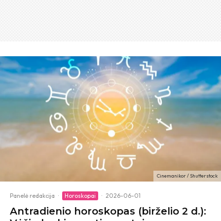
Cinemanikor / Shutterstock
Panelė redakcija
·
Horoskopai
·
2026-06-01
Antradienio horoskopas (birželio 2 d.):