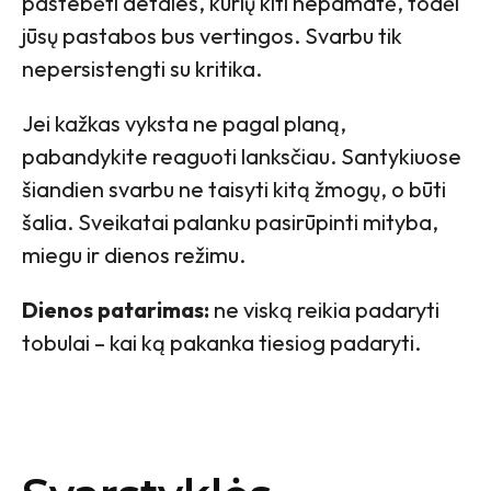
pastebėti detales, kurių kiti nepamatė, todėl
jūsų pastabos bus vertingos. Svarbu tik
nepersistengti su kritika.
Jei kažkas vyksta ne pagal planą,
pabandykite reaguoti lanksčiau. Santykiuose
šiandien svarbu ne taisyti kitą žmogų, o būti
šalia. Sveikatai palanku pasirūpinti mityba,
miegu ir dienos režimu.
Dienos patarimas:
ne viską reikia padaryti
tobulai – kai ką pakanka tiesiog padaryti.