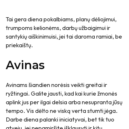
Tai gera diena pokalbiams, planų dėliojimui,
trumpoms kelionėms, darbų užbaigimui ir
santykių aiškinimuisi, jei tai daroma ramiai, be
priekaištų.
Avinas
Avinams šiandien norėsis veikti greitai ir
ryžtingai. Galite jausti, kad kai kurie žmonės
aplink jus per ilgai delsia arba nesupranta jūsų
tempo. Vis dėlto ne viską verta stumti jėga.
Darbe diena palanki iniciatyvai, bet tik tuo
atveju, jei nepamiršite išklausyti ir kitų