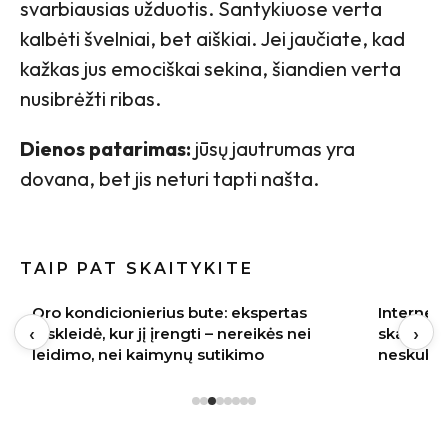
svarbiausias užduotis. Santykiuose verta
kalbėti švelniai, bet aiškiai. Jei jaučiate, kad
kažkas jus emociškai sekina, šiandien verta
nusibrėžti ribas.
Dienos patarimas:
jūsų jautrumas yra
dovana, bet jis neturi tapti našta.
TAIP PAT SKAITYKITE
Oro kondicionierius bute: ekspertas
Internete
‹
›
atskleidė, kur jį įrengti – nereikės nei
skalbimo
leidimo, nei kaimynų sutikimo
neskubėt