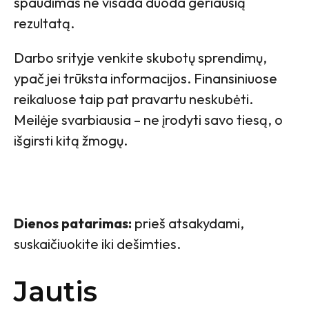
spaudimas ne visada duoda geriausią
rezultatą.
Darbo srityje venkite skubotų sprendimų,
ypač jei trūksta informacijos. Finansiniuose
reikaluose taip pat pravartu neskubėti.
Meilėje svarbiausia – ne įrodyti savo tiesą, o
išgirsti kitą žmogų.
Dienos patarimas:
prieš atsakydami,
suskaičiuokite iki dešimties.
Jautis