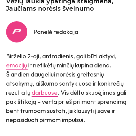
Vėžių laukia ypatinga staigmena,
Jaučiams norėsis švelnumo
Panelė redakcija
Birželio 2-oji, antradienis, gali būti aktyvi,
emocijų
ir netikėtų minčių kupina diena.
Šiandien daugeliui norėsis greitesnių
atsakymų, aiškumo santykiuose ir konkrečių
rezultatų
darbuose
. Vis dėlto skubėjimas gali
pakišti koją – verta prieš priimant sprendimą
bent trumpam sustoti, įsiklausyti į save ir
nepasiduoti pirmam impulsui.