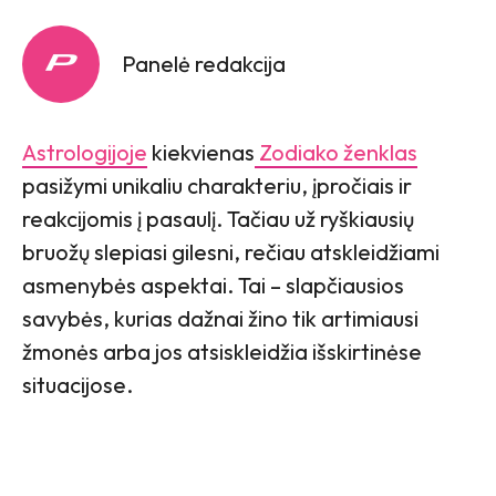
Panelė redakcija
Astrologijoje
kiekvienas
Zodiako ženklas
pasižymi unikaliu charakteriu, įpročiais ir
reakcijomis į pasaulį. Tačiau už ryškiausių
bruožų slepiasi gilesni, rečiau atskleidžiami
asmenybės aspektai. Tai – slapčiausios
savybės, kurias dažnai žino tik artimiausi
žmonės arba jos atsiskleidžia išskirtinėse
situacijose.