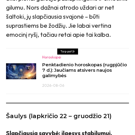
gilumu. Nors dažnai atrodo uždari ar net
šaltoki, jų slapčiausia svajonė – būti
suprastiems be žodžių. Jie labai vertina
emocinį ryšį, tačiau retai apie tai kalba.
Taip pat žr
Horoskopai
Penktadienio horoskopas (rugpjūčio
7 d.): Jaučiams atsivers naujos
galimybės
2026-08-06
Šaulys (lapkričio 22 – gruodžio 21)
Slapčiausia savybė: ilgesys stabilumui.