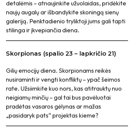
detalėmis – atnaujinkite užuolaidas, pridėkite
naujų augalų ar išbandykite skoningą sienų
galeriją. Penktadienio tryliktoji jums gali tapti
stilinga ir įkvepiančia diena.
Skorpionas (spalio 23 – lapkričio 21)
Gilių emocijų diena. Skorpionams reikės
nusiraminti ir vengti konfliktų – ypač šeimos
rate. Užsiimkite kuo nors, kas atitrauktų nuo
neigiamų minčių – gal tai bus pavėluotai
pradėtas vasaros gėlynas ar mažas
„pasidaryk pats“ projektas kieme?