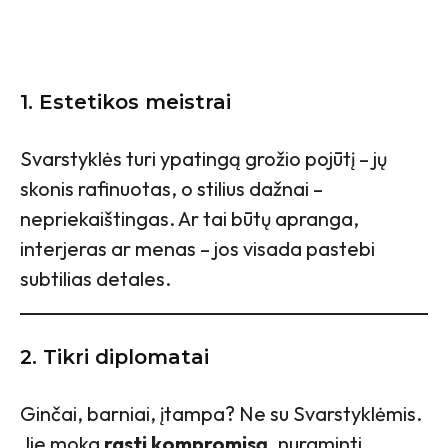
1.
Estetikos meistrai
Svarstyklės turi ypatingą grožio pojūtį – jų
skonis rafinuotas, o stilius dažnai –
nepriekaištingas. Ar tai būtų apranga,
interjeras ar menas – jos visada pastebi
subtilias detales.
2.
Tikri diplomatai
Ginčai, barniai, įtampa? Ne su Svarstyklėmis.
Jie moka
rasti kompromisą
, nuraminti