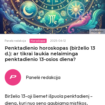
horoskopas
Panelė redakcija
·
Horoskopai
·
2025-06-12
Penktadienio horoskopas (birželio 13
d.): ar tikrai laukia nelaiminga
penktadienio 13-osios diena?
Panelė redakcija
Birželio 13-oji šiemet išpuola penktadienį –
diena, kuri nuo seno gaubiama mistikos,