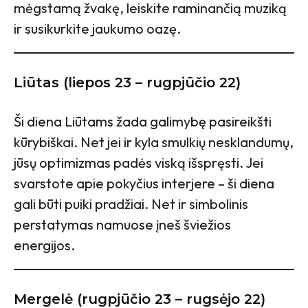
mėgstamą žvakę, leiskite raminančią muziką
ir susikurkite jaukumo oazę.
Liūtas (liepos 23 – rugpjūčio 22)
Ši diena Liūtams žada galimybę pasireikšti
kūrybiškai. Net jei ir kyla smulkių nesklandumų,
jūsų optimizmas padės viską išspręsti. Jei
svarstote apie pokyčius interjere – ši diena
gali būti puiki pradžiai. Net ir simbolinis
perstatymas namuose įneš šviežios
energijos.
Mergelė (rugpjūčio 23 – rugsėjo 22)