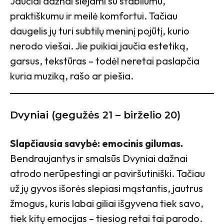
Jaučiai dažnai siejami su stabilumu,
praktiškumu ir meilė komfortui. Tačiau
daugelis jų turi subtilų meninį pojūtį, kurio
nerodo viešai. Jie puikiai jaučia estetiką,
garsus, tekstūras – todėl neretai paslapčia
kuria muziką, rašo ar piešia.
Dvyniai (gegužės 21 – birželio 20)
Slapčiausia savybė: emocinis gilumas.
Bendraujantys ir smalsūs Dvyniai dažnai
atrodo nerūpestingi ar paviršutiniški. Tačiau
už jų gyvos išorės slepiasi mąstantis, jautrus
žmogus, kuris labai giliai išgyvena tiek savo,
tiek kitų emocijas – tiesiog retai tai parodo.