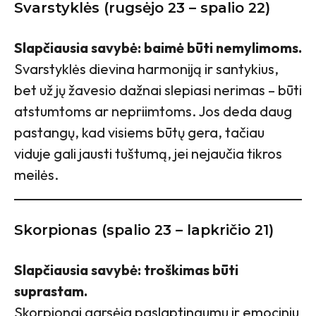
Svarstyklės (rugsėjo 23 – spalio 22)
Slapčiausia savybė: baimė būti nemylimoms.
Svarstyklės dievina harmoniją ir santykius,
bet už jų žavesio dažnai slepiasi nerimas – būti
atstumtoms ar nepriimtoms. Jos deda daug
pastangų, kad visiems būtų gera, tačiau
viduje gali jausti tuštumą, jei nejaučia tikros
meilės.
Skorpionas (spalio 23 – lapkričio 21)
Slapčiausia savybė: troškimas būti
suprastam.
Skorpionai garsėja paslaptingumu ir emociniu