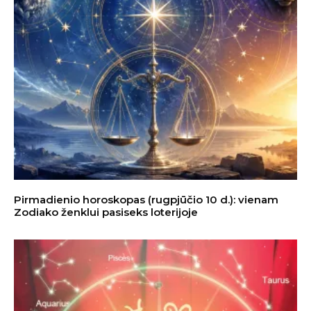
Pirmadienio horoskopas (rugpjūčio 10 d.): vienam
Zodiako ženklui pasiseks loterijoje