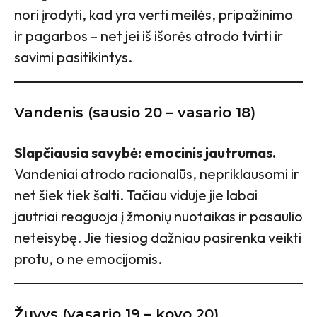
nori įrodyti, kad yra verti meilės, pripažinimo
ir pagarbos – net jei iš išorės atrodo tvirti ir
savimi pasitikintys.
Vandenis (sausio 20 – vasario 18)
Slapčiausia savybė: emocinis jautrumas.
Vandeniai atrodo racionalūs, nepriklausomi ir
net šiek tiek šalti. Tačiau viduje jie labai
jautriai reaguoja į žmonių nuotaikas ir pasaulio
neteisybę. Jie tiesiog dažniau pasirenka veikti
protu, o ne emocijomis.
Žuvys (vasario 19 – kovo 20)