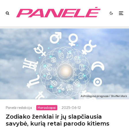
Astrologinė prognozė / Shutterstock
Panelė redakcija
·
Horoskopai
·
2025-06-12
Zodiako ženklai ir jų slapčiausia
savybė, kurią retai parodo kitiems