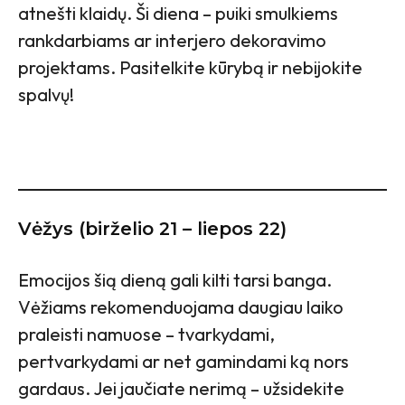
atnešti klaidų. Ši diena – puiki smulkiems
rankdarbiams ar interjero dekoravimo
projektams. Pasitelkite kūrybą ir nebijokite
spalvų!
Vėžys (birželio 21 – liepos 22)
Emocijos šią dieną gali kilti tarsi banga.
Vėžiams rekomenduojama daugiau laiko
praleisti namuose – tvarkydami,
pertvarkydami ar net gamindami ką nors
gardaus. Jei jaučiate nerimą – užsidekite