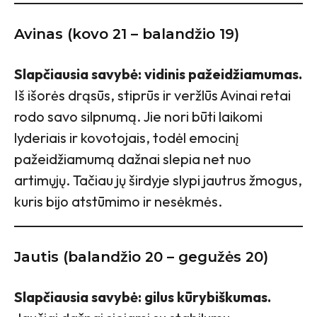
Avinas (kovo 21 – balandžio 19)
Slapčiausia savybė: vidinis pažeidžiamumas.
Iš išorės drąsūs, stiprūs ir veržlūs Avinai retai
rodo savo silpnumą. Jie nori būti laikomi
lyderiais ir kovotojais, todėl emocinį
pažeidžiamumą dažnai slepia net nuo
artimųjų. Tačiau jų širdyje slypi jautrus žmogus,
kuris bijo atstūmimo ir nesėkmės.
Jautis (balandžio 20 – gegužės 20)
Slapčiausia savybė: gilus kūrybiškumas.