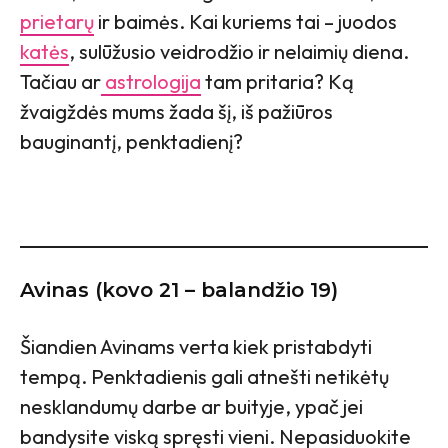
prietarų
ir baimės. Kai kuriems tai – juodos
katės
, sulūžusio veidrodžio ir nelaimių diena.
Tačiau ar
astrologija
tam pritaria? Ką
žvaigždės mums žada šį, iš pažiūros
bauginantį, penktadienį?
Avinas (kovo 21 – balandžio 19)
Šiandien Avinams verta kiek pristabdyti
tempą. Penktadienis gali atnešti netikėtų
nesklandumų darbe ar buityje, ypač jei
bandysite viską spręsti vieni. Nepasiduokite