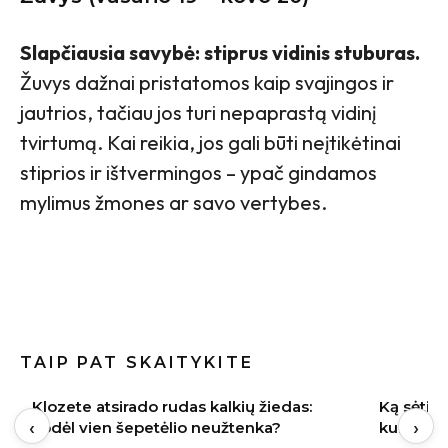
Slapčiausia savybė: stiprus vidinis stuburas.
Žuvys dažnai pristatomos kaip svajingos ir
jautrios, tačiau jos turi nepaprastą vidinį
tvirtumą. Kai reikia, jos gali būti neįtikėtinai
stiprios ir ištvermingos – ypač gindamos
mylimus žmones ar savo vertybes.
TAIP PAT SKAITYKITE
Ką sėti rugpjūtį Lietuvoje: 9 daržovės,
Indai po 
‹
›
kurių derlių dar spėsite nuimti rudenį
gali būti