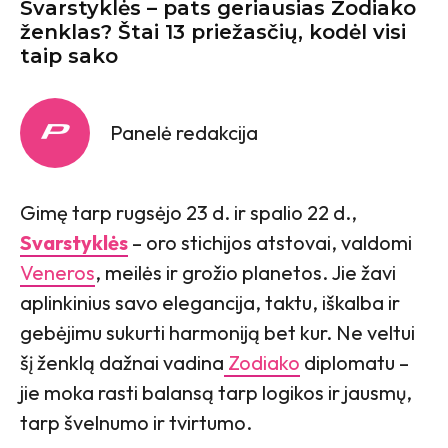
Svarstyklės – pats geriausias Zodiako
ženklas? Štai 13 priežasčių, kodėl visi
taip sako
Panelė redakcija
Gimę tarp rugsėjo 23 d. ir spalio 22 d.,
Svarstyklės
– oro stichijos atstovai, valdomi
Veneros
, meilės ir grožio planetos. Jie žavi
aplinkinius savo elegancija, taktu, iškalba ir
gebėjimu sukurti harmoniją bet kur. Ne veltui
šį ženklą dažnai vadina
Zodiako
diplomatu –
jie moka rasti balansą tarp logikos ir jausmų,
tarp švelnumo ir tvirtumo.