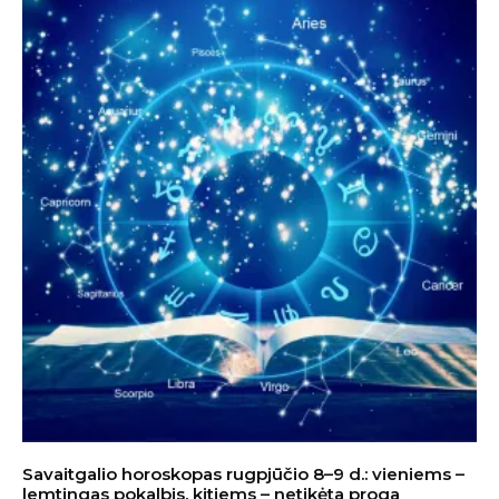
Savaitgalio horoskopas rugpjūčio 8–9 d.: vieniems –
lemtingas pokalbis, kitiems – netikėta proga