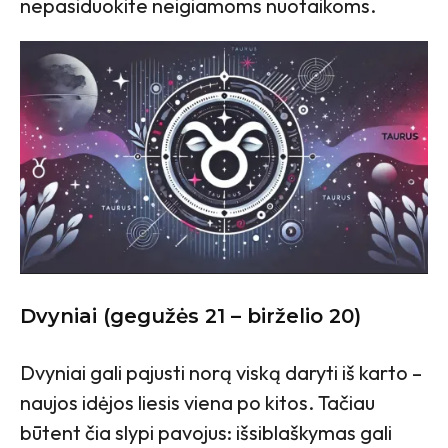
nepasiduokite neigiamoms nuotaikoms.
Dvyniai (gegužės 21 – birželio 20)
Dvyniai gali pajusti norą viską daryti iš karto –
naujos idėjos liesis viena po kitos. Tačiau
būtent čia slypi pavojus: išsiblaškymas gali