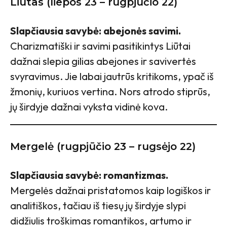
Liūtas (liepos 23 – rugpjūčio 22)
Slapčiausia savybė: abejonės savimi.
Charizmatiški ir savimi pasitikintys Liūtai
dažnai slepia gilias abejones ir savivertės
svyravimus. Jie labai jautrūs kritikoms, ypač iš
žmonių, kuriuos vertina. Nors atrodo stiprūs,
jų širdyje dažnai vyksta vidinė kova.
Mergelė (rugpjūčio 23 – rugsėjo 22)
Slapčiausia savybė: romantizmas.
Mergelės dažnai pristatomos kaip logiškos ir
analitiškos, tačiau iš tiesų jų širdyje slypi
didžiulis troškimas romantikos, artumo ir