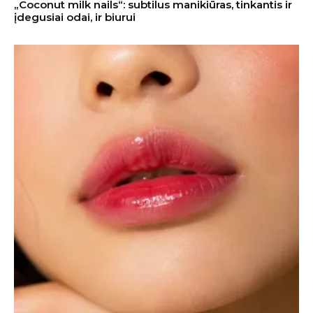
„Coconut milk nails“: subtilus manikiūras, tinkantis ir
įdegusiai odai, ir biurui