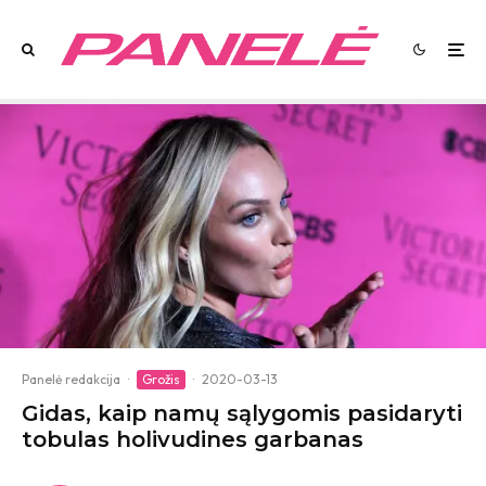
Panelė redakcija
·
Grožis
·
2020-03-13
Gidas, kaip namų sąlygomis pasidaryti
tobulas holivudines garbanas