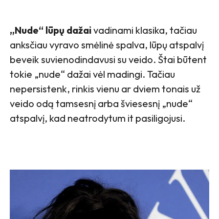
„Nude“ lūpų dažai
vadinami klasika, tačiau
anksčiau vyravo smėlinė spalva, lūpų atspalvį
beveik suvienodindavusi su veido. Štai būtent
tokie „nude“ dažai vėl madingi. Tačiau
nepersistenk, rinkis vienu ar dviem tonais už
veido odą tamsesnį arba šviesesnį „nude“
atspalvį, kad neatrodytum it pasiligojusi.