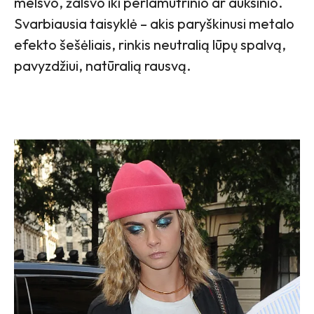
melsvo, žalsvo iki perlamutrinio ar auksinio.
Svarbiausia taisyklė – akis paryškinusi metalo
efekto šešėliais, rinkis neutralią lūpų spalvą,
pavyzdžiui, natūralią rausvą.