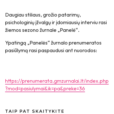
Daugiau stiliaus, grožio patarimų,
psichologinių įžvalgų ir įdomiausių interviu rasi
žiemos sezono žurnale „Panelė“.
Ypatingą „Panelės“ žurnalo prenumeratos
pasiūlymą rasi paspaudusi ant nuorodos:
https://prenumerata.gmzurnalai.lt/index.php
?mod=pasiulymai&ik=pa&preke=36
TAIP PAT SKAITYKITE