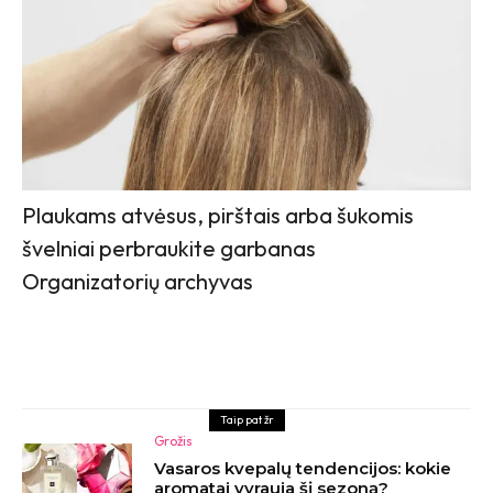
Plaukams atvėsus, pirštais arba šukomis
švelniai perbraukite garbanas
Organizatorių archyvas
Taip pat žr
Grožis
Vasaros kvepalų tendencijos: kokie
aromatai vyrauja šį sezoną?