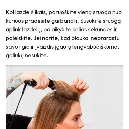
Kol lazdelė įkais, paruoškite vieną sruogą nuo
kuriuos pradėsite garbanoti. Susukite sruogą
aplink lazdelę, palaikykite kelias sekundes ir
paleiskite. Jei norite, kad plaukai neprarastų
savo ilgio ir įvaizdis įgautų lengvabūdiškumo,
galiukų nesukite.