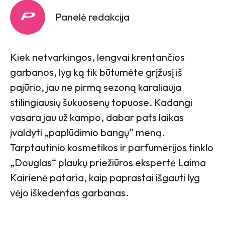
Panelė redakcija
Kiek netvarkingos, lengvai krentančios
garbanos, lyg ką tik būtumėte grįžusį iš
pajūrio, jau ne pirmą sezoną karaliauja
stilingiausių šukuosenų topuose. Kadangi
vasara jau už kampo, dabar pats laikas
įvaldyti „paplūdimio bangų“ meną.
Tarptautinio kosmetikos ir parfumerijos tinklo
„Douglas“ plaukų priežiūros ekspertė Laima
Kairienė pataria, kaip paprastai išgauti lyg
vėjo iškedentas garbanas.