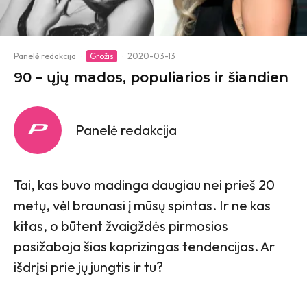
Panelė redakcija
·
Grožis
·
2020-03-13
90 – ųjų mados, populiarios ir šiandien
Panelė redakcija
Tai, kas buvo madinga daugiau nei prieš 20
metų, vėl braunasi į mūsų spintas. Ir ne kas
kitas, o būtent žvaigždės pirmosios
pasižaboja šias kaprizingas tendencijas. Ar
išdrįsi prie jų jungtis ir tu?