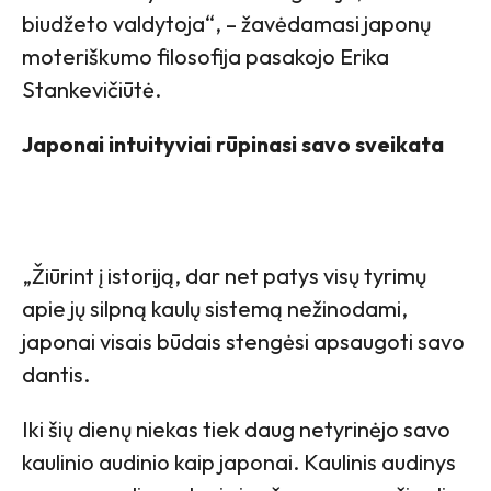
biudžeto valdytoja“, – žavėdamasi japonų
moteriškumo filosofija pasakojo Erika
Stankevičiūtė.
Japonai intuityviai rūpinasi savo sveikata
„Žiūrint į istoriją, dar net patys visų tyrimų
apie jų silpną kaulų sistemą nežinodami,
japonai visais būdais stengėsi apsaugoti savo
dantis.
Iki šių dienų niekas tiek daug netyrinėjo savo
kaulinio audinio kaip japonai. Kaulinis audinys