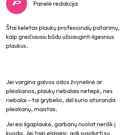
Panelė redakcija
Štai keletas plaukų profesionalų patarimų,
kaip greičiausiu būdu užsiauginti ilgesnius
plaukus.
Jei vargina galvos odos žvynelinė ar
pleiskanos, plaukų riebalais netepk, nes
riebalai – tai grybelio, dėl kurio atsiranda
pleiskanų, maistas.
Jei esi ilgaplaukė, garbanų nuolat nerišk į
kuodą. Jei taip elgsiesi, gali susidurti su