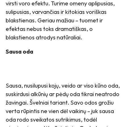
virsti voro efektu. Turime omeny aplipusias,
sulipusias, varvančias ir kitokias voriškas
blakstienas. Geriau mažiau – tuomet ir
efektas nebus toks dramatiškas, o
blakstienos atrodys natūraliai.
Sausa oda
Sausa, nusilupusi kojų, veido ar viso kūno oda,
suskirdusi alkūnių ar pėdų oda tikrai neatrodo
žavingai. Švelniai tariant. Savo odos grožiu
verta rūpintis ne vien dėl vaikinų – juk sausa
oda rodo sveikatos sutrikimus, todėl