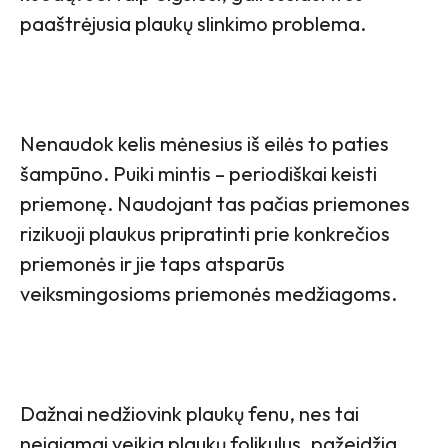
paaštrėjusia plaukų slinkimo problema.
Nenaudok kelis mėnesius iš eilės to paties
šampūno. Puiki mintis – periodiškai keisti
priemonę. Naudojant tas pačias priemones
rizikuoji plaukus pripratinti prie konkrečios
priemonės ir jie taps atsparūs
veiksmingosioms priemonės medžiagoms.
Dažnai nedžiovink plaukų fenu, nes tai
neigiamai veikia plaukų folikulus, pažeidžia