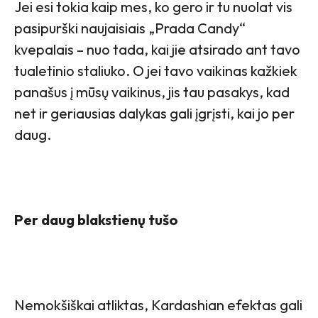
Jei esi tokia kaip mes, ko gero ir tu nuolat vis
pasipurški naujaisiais „Prada Candy“
kvepalais – nuo tada, kai jie atsirado ant tavo
tualetinio staliuko. O jei tavo vaikinas kažkiek
panašus į mūsų vaikinus, jis tau pasakys, kad
net ir geriausias dalykas gali įgrįsti, kai jo per
daug.
Per daug blakstienų tušo
Nemokšiškai atliktas, Kardashian efektas gali