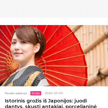
Panelė redakcija
·
Grožis
·
2020-07-09
Istorinis grožis iš Japonijos: juodi
dantys, skusti antakiai, porcelianinė