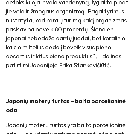
detoksikuoja ir valo vandenyną, lygiai taip pat
jie valo ir žmogaus organizmą. Pagal tyrimus
nustatyta, kad koralų turimą kalcį organizmas
pasisavina beveik 80 procentų. Šiandien
japonai nebedažo dantų juodai, bet koralinio
kalcio miltelius deda į beveik visus pieno
desertus ir kitus pieno produktus“, – dalinosi
patirtimi Japonijoje Erika Stankevičiūtė.
Japonių moterų turtas – balta porcelianinė
oda
Japonių moterų turtas yra balta porcelianinė
oda. Juodų dantų dažymo paprotys taip pat