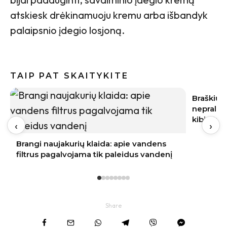
atskiesk drėkinamuoju kremu arba išbandyk
palaipsnio įdegio losjoną.
TAIP PAT SKAITYKITE
Braškių sodinimas rugpjūtį 2026:
Obuoliai 
nepraleiskite šių datų – kitąmet skinsite
vaisių ne
kibirais
‹
›
Share