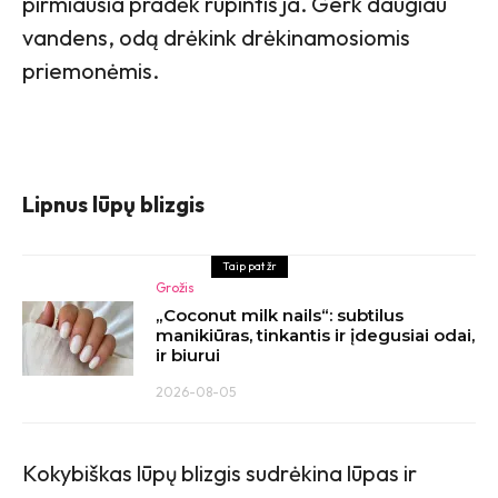
pirmiausia pradėk rūpintis ja. Gerk daugiau
vandens, odą drėkink drėkinamosiomis
priemonėmis.
Lipnus lūpų blizgis
Taip pat žr
Grožis
„Coconut milk nails“: subtilus
manikiūras, tinkantis ir įdegusiai odai,
ir biurui
2026-08-05
Kokybiškas lūpų blizgis sudrėkina lūpas ir