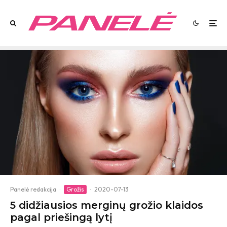
Panelė redakcija
·
Grožis
·
2020-07-13
5 didžiausios merginų grožio klaidos
pagal priešingą lytį