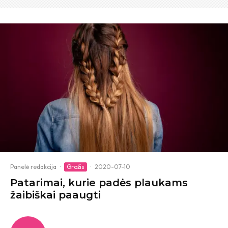
Panelė redakcija
·
Grožis
·
2020-07-10
Patarimai, kurie padės plaukams
žaibiškai paaugti