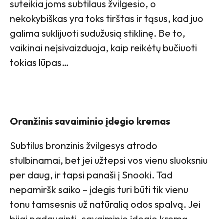
suteikia joms subtilaus žvilgesio, o
nekokybiškas yra toks tirštas ir tąsus, kad juo
galima suklijuoti sudužusią stiklinę. Be to,
vaikinai neįsivaizduoja, kaip reikėtų bučiuoti
tokias lūpas…
Oranžinis savaiminio įdegio kremas
Subtilus bronzinis žvilgesys atrodo
stulbinamai, bet jei užtepsi vos vienu sluoksniu
per daug, ir tapsi panaši į Snooki. Tad
nepamiršk saiko – įdegis turi būti tik vienu
tonu tamsesnis už natūralią odos spalvą. Jei
bijai padauginti, savaiminio įdegio kremą