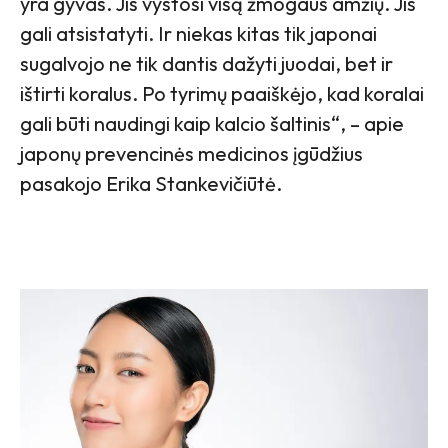
yra gyvas. Jis vystosi visą žmogaus amžių. Jis
gali atsistatyti. Ir niekas kitas tik japonai
sugalvojo ne tik dantis dažyti juodai, bet ir
ištirti koralus. Po tyrimų paaiškėjo, kad koralai
gali būti naudingi kaip kalcio šaltinis“, – apie
japonų prevencinės medicinos įgūdžius
pasakojo Erika Stankevičiūtė.