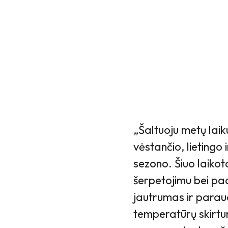
„Šaltuoju metų laik
vėstančio, lietingo
sezono. Šiuo laikot
šerpetojimu bei pa
jautrumas ir paraud
temperatūrų skirtum