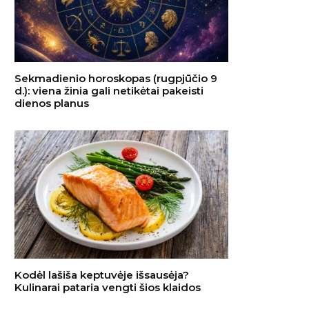
Sekmadienio horoskopas (rugpjūčio 9
d.): viena žinia gali netikėtai pakeisti
dienos planus
Kodėl lašiša keptuvėje išsausėja?
Kulinarai pataria vengti šios klaidos