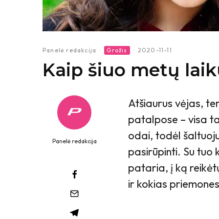
Panelė redakcija
·
Grožis
·
2020-11-11
Kaip šiuo metų laik
Atšiaurus vėjas, t
patalpose – visa t
odai, todėl šaltuoj
Panelė redakcija
pasirūpinti. Su tuo
pataria, į ką reikė
ir kokias priemones 