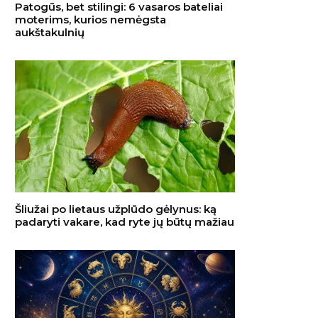
Patogūs, bet stilingi: 6 vasaros bateliai
moterims, kurios nemėgsta
aukštakulnių
Šliužai po lietaus užplūdo gėlynus: ką
padaryti vakare, kad ryte jų būtų mažiau