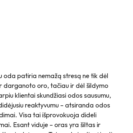
u oda patiria nemažą stresą ne tik dėl
 ir darganoto oro, tačiau ir dėl šildymo
arpiu klientai skundžiasi odos sausumu,
didėjusiu reaktyvumu – atsiranda odos
imai. Visa tai išprovokuoja dideli
ai. Esant viduje – oras yra šiltas ir