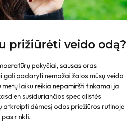
u prižiūrėti veido odą?
emperatūrų pokyčiai, sausas oras
ai gali padaryti nemažai žalos mūsų veido
u metų laiku reikia nepamiršti tinkamai ja
 kasdien susiduriančios specialistės
tų atkreipti dėmesį odos priežiūros rutinoje
pasirinkti.