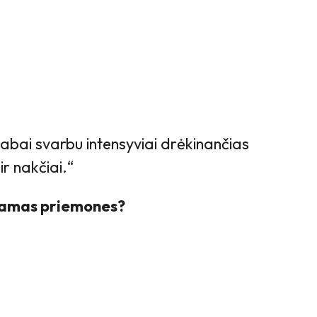
labai svarbu intensyviai drėkinančias
r nakčiai.“
inkamas priemones?