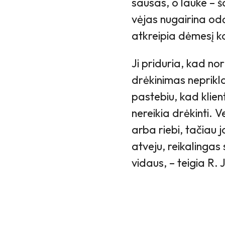
sausas, o lauke – ša
vėjas nugairina odą
atkreipia dėmesį 
Ji priduria, kad nor
drėkinimas neprikl
pastebiu, kad klient
nereikia drėkinti. 
arba riebi, tačiau j
atveju, reikalingas s
vidaus, – teigia R.