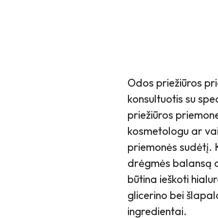
Odos priežiūros pr
konsultuotis su spec
priežiūros priemon
kosmetologu ar vais
priemonės sudėtį. 
drėgmės balansą o
būtina ieškoti hialu
glicerino bei šlapa
ingredientai.