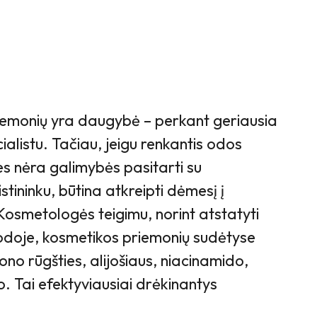
iemonių yra daugybė – perkant geriausia
ialistu. Tačiau, jeigu renkantis odos
es nėra galimybės pasitarti su
tininku, būtina atkreipti dėmesį į
Kosmetologės teigimu, norint atstatyti
doje, kosmetikos priemonių sudėtyse
rono rūgšties, alijošiaus, niacinamido,
lo. Tai efektyviausiai drėkinantys