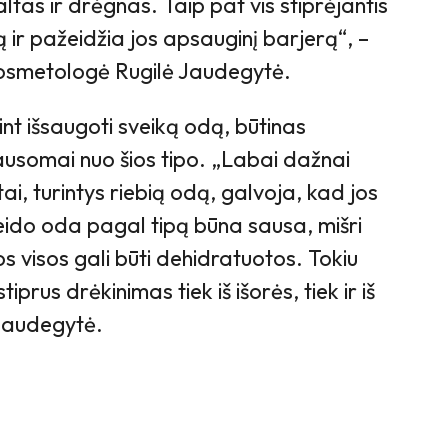
ltas ir drėgnas. Taip pat vis stiprėjantis
 ir pažeidžia jos apsauginį barjerą“, –
kosmetologė Rugilė Jaudegytė.
int išsaugoti sveiką odą, būtinas
ausomai nuo šios tipo. „Labai dažnai
ai, turintys riebią odą, galvoja, kad jos
Veido oda pagal tipą būna sausa, mišri
os visos gali būti dehidratuotos. Tokiu
tiprus drėkinimas tiek iš išorės, tiek ir iš
 Jaudegytė.