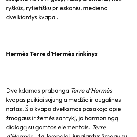
ryškūs, rytietišku prieskoniu, mediena
dvelkiantys kvapai.
Hermès Terre d’Hermès rinkinys
Dvelkdamas prabanga
Terre d’Hermès
kvapas puikiai sujungia medžio ir augalines
natas. Šio kvapo dvelksmas pasakoja apie
žmogaus ir žemės santykį, jo harmoningą
dialogą su gamtos elementais.
Terre
d’Hermès
– tai kvepalai, jungiantys žmogų su