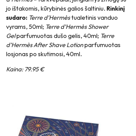
jo ištakomis, kūrybinės galios šaltiniu.
Rinkinį
sudaro:
Terre d’Hermès
tualetinis vanduo
vyrams, 50ml;
Terre d’Hermès Shower
Gel
parfumuotas dušo gelis, 40ml;
Terre
d’Hermès After Shave Lotion
parfumuotas
losjonas po skutimosi, 40ml.
Kaina: 79.95 €