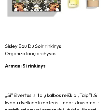
Sisley Eau Du Soir rinkinys
Organizatorių archyvas
Armani Si rinkinys
„Si“ išvertus iš italų kalbos reiškia „Taip“!
Si
kvapu dvelkianti moteris – nepriklausoma ir
pasitikinti savimi asmenybė, tvirtai žinanti