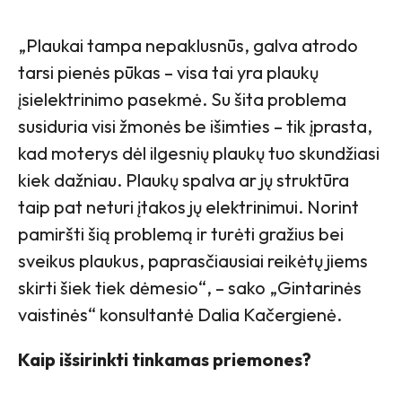
„Plaukai tampa nepaklusnūs, galva atrodo
tarsi pienės pūkas – visa tai yra plaukų
įsielektrinimo pasekmė. Su šita problema
susiduria visi žmonės be išimties – tik įprasta,
kad moterys dėl ilgesnių plaukų tuo skundžiasi
kiek dažniau. Plaukų spalva ar jų struktūra
taip pat neturi įtakos jų elektrinimui. Norint
pamiršti šią problemą ir turėti gražius bei
sveikus plaukus, paprasčiausiai reikėtų jiems
skirti šiek tiek dėmesio“, – sako „Gintarinės
vaistinės“ konsultantė Dalia Kačergienė.
Kaip išsirinkti tinkamas priemones?