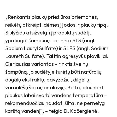
„Renkantis plaukų priežiūros priemones,
reikėtų atkreipti dėmesį į odos ir plaukų tipą.
Siūlyčiau atsižvelgti į produktų sudėtį,
ypatingai šampūnų – ar nėra SLS (angl.
Sodium Lauryl Sulfate) ir SLES (angl. Sodium
Laureth Sulfate). Tai itin agresyvūs plovikliai.
Geriausias variantas – rinktis švelnų
šampūną, jo sudėtyje turėtų būti natūralių
augalų ekstraktų, pavyzdžiui, dilgėlių,
varnalėšų šaknų ar alavijų. Be to, plaunant
plaukus labai svarbi vandens temperatūra –
rekomenduočiau naudoti šiltą, ne pernelyg
karštą vandenį“, – teigia D. Kačergienė.