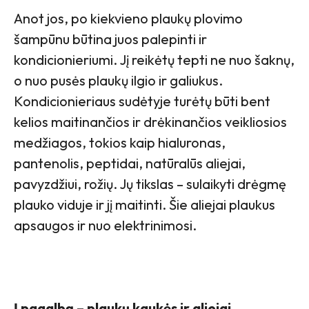
Anot jos, po kiekvieno plaukų plovimo
šampūnu būtina juos palepinti ir
kondicionieriumi. Jį reikėtų tepti ne nuo šaknų,
o nuo pusės plaukų ilgio ir galiukus.
Kondicionieriaus sudėtyje turėtų būti bent
kelios maitinančios ir drėkinančios veikliosios
medžiagos, tokios kaip hialuronas,
pantenolis, peptidai, natūralūs aliejai,
pavyzdžiui, rožių. Jų tikslas – sulaikyti drėgmę
plauko viduje ir jį maitinti. Šie aliejai plaukus
apsaugos ir nuo elektrinimosi.
Į pagalbą – plaukų kaukės ir aliejai