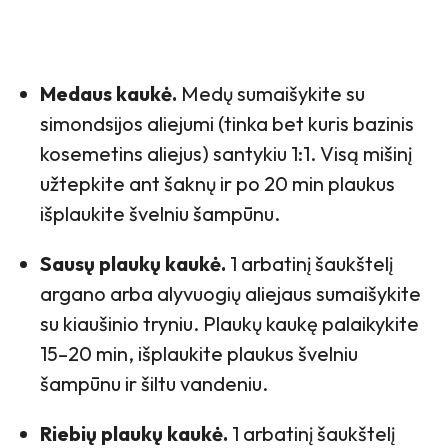
Medaus kaukė.
Medų sumaišykite su
simondsijos aliejumi (tinka bet kuris bazinis
kosemetins aliejus) santykiu 1:1. Visą mišinį
užtepkite ant šaknų ir po 20 min plaukus
išplaukite švelniu šampūnu.
Sausų plaukų kaukė.
1 arbatinį šaukštelį
argano arba alyvuogių aliejaus sumaišykite
su kiaušinio tryniu. Plaukų kaukę palaikykite
15–20 min, išplaukite plaukus švelniu
šampūnu ir šiltu vandeniu.
Riebių plaukų kaukė.
1 arbatinį šaukštelį