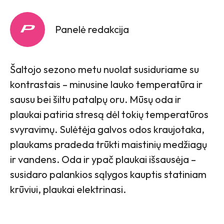
Panelė redakcija
Šaltojo sezono metu nuolat susiduriame su
kontrastais – minusine lauko temperatūra ir
sausu bei šiltu patalpų oru. Mūsų oda ir
plaukai patiria stresą dėl tokių temperatūros
svyravimų. Sulėtėja galvos odos kraujotaka,
plaukams pradeda trūkti maistinių medžiagų
ir vandens. Oda ir ypač plaukai išsausėja –
susidaro palankios sąlygos kauptis statiniam
krūviui, plaukai elektrinasi.