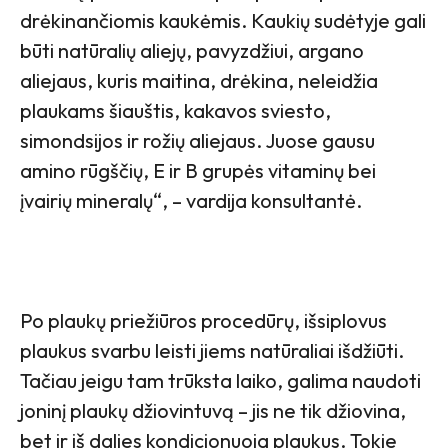
drėkinančiomis kaukėmis. Kaukių sudėtyje gali
būti natūralių aliejų, pavyzdžiui, argano
aliejaus, kuris maitina, drėkina, neleidžia
plaukams šiauštis, kakavos sviesto,
simondsijos ir rožių aliejaus. Juose gausu
amino rūgščių, E ir B grupės vitaminų bei
įvairių mineralų“, – vardija konsultantė.
Po plaukų priežiūros procedūrų, išsiplovus
plaukus svarbu leisti jiems natūraliai išdžiūti.
Tačiau jeigu tam trūksta laiko, galima naudoti
joninį plaukų džiovintuvą – jis ne tik džiovina,
bet ir iš dalies kondicionuoja plaukus. Tokie