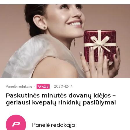
Panelė redakcija
·
Grožis
·
2020-12-14
Paskutinės minutės dovanų idėjos –
geriausi kvepalų rinkinių pasiūlymai
Panelė redakcija