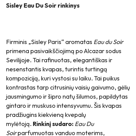
Sisley Eau Du Soir rinkinys
Firminis „Sisley Paris“ aromatas
Eau du Soir
primena pasivaikščiojimą po Alcazar sodus
Sevilijoje. Tai rafinuotas, elegantiškas ir
nesenstantis kvapas, turintis turtingą
kompoziciją, kuri vystosi su laiku. Tai puikus
kontrastas tarp citrusinių vaisių gaivumo, gėlių
jausmingumo ir šipro natų šilumos, papildytas
gintaro ir muskuso intensyvumu. Šis kvapas
pradžiugins kiekvieną kvepalų
mylėtoją.
Rinkinį sudaro:
Eau Du
Soir
parfumuotas vanduo moterims,