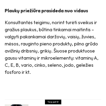
Plaukų priežiūra prasideda nuo vidaus
Konsultantės teigimu, norint turėti sveikus ir
gražius plaukus, būtina tinkamai maitintis –
valgyti pakankamai daržovių, vaisių, žuvies,
mėsos, rauginto pieno produktų, pilno grūdo
avižinių dribsnių, grikių. Šiuose produktuose
gausu vitaminų ir mikroelementų: vitaminų A,
C, E, B, vario, cinko, seleno, jodo, geležies
fosforo ir kt.
Taip pat žr