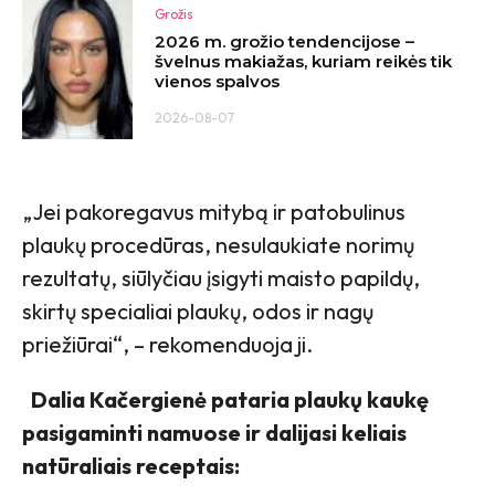
Grožis
2026 m. grožio tendencijose –
švelnus makiažas, kuriam reikės tik
vienos spalvos
2026-08-07
„Jei pakoregavus mitybą ir patobulinus
plaukų procedūras, nesulaukiate norimų
rezultatų, siūlyčiau įsigyti maisto papildų,
skirtų specialiai plaukų, odos ir nagų
priežiūrai“, – rekomenduoja ji.
Dalia Kačergienė pataria plaukų kaukę
pasigaminti namuose ir dalijasi keliais
natūraliais receptais: