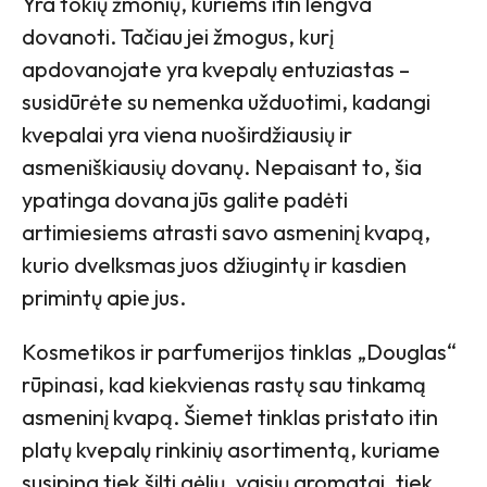
Yra tokių žmonių, kuriems itin lengva
dovanoti. Tačiau jei žmogus, kurį
apdovanojate yra kvepalų entuziastas –
susidūrėte su nemenka užduotimi, kadangi
kvepalai yra viena nuoširdžiausių ir
asmeniškiausių dovanų. Nepaisant to, šia
ypatinga dovana jūs galite padėti
artimiesiems atrasti savo asmeninį kvapą,
kurio dvelksmas juos džiugintų ir kasdien
primintų apie jus.
Kosmetikos ir parfumerijos tinklas „Douglas“
rūpinasi, kad kiekvienas rastų sau tinkamą
asmeninį kvapą. Šiemet tinklas pristato itin
platų kvepalų rinkinių asortimentą, kuriame
susipina tiek šilti gėlių, vaisių aromatai, tiek