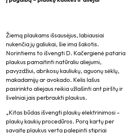
Žiemą plaukams išsausėjus, labiausiai
nukenčia jų galiukai, šie ima šakotis.
Norintiems to išvengti D. Kačergienė pataria
plaukus pamaitinti natūraliu aliejumi,
pavyzdžiui, abrikosų kauliukų, aguonų sėklų,
makadamijų ar avokado. Kelis lašus
pasirinkto aliejaus reikia užlašinti ant pirštų ir
švelniai jais perbraukti plaukus.
„Kitas būdas išvengti plaukų elektrinimosi –
plaukų kaukių procedūros. Porą kartų per
savaitę plaukus verta palepinti stipriai