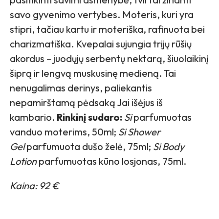
savo gyvenimo vertybes. Moteris, kuri yra
stipri, tačiau kartu ir moteriška, rafinuota bei
charizmatiška. Kvepalai sujungia trijų rūšių
akordus – juodųjų serbentų nektarą, šiuolaikinį
šiprą ir lengvą muskusinę medieną. Tai
nenugalimas derinys, paliekantis
nepamirštamą pėdsaką Jai išėjus iš
kambario.
Rinkinį sudaro:
Si
parfumuotas
vanduo moterims, 50ml;
Si Shower
Gel
parfumuota dušo želė, 75ml;
Si Body
Lotion
parfumuotas kūno losjonas, 75ml.
Kaina: 92 €