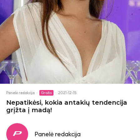
Panelė redakcija
·
Grožis
·
2021-12-15
Nepatikėsi, kokia antakių tendencija
grįžta į madą!
Panelė redakcija