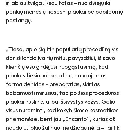
ir labiau žvilga. Rezultatas – nuo dviejų iki
penkių mėnesių tiesesni plaukai be papildomų
pastangų.
„Tiesa, apie šią itin populiarią procedūrą vis
dar sklando įvairių mitų, pavyzdžiui, iš savo
klienčių esu girdėjusi nuogąstavimą, kad
plaukus tiesinant keratinu, naudojamas
formaldehidas – preparatas, skirtas
balzamuoti mirusius, tad po šios procedūros
plaukai nuslinks arba išsivystys vėžys. Galiu
visus nuraminti, kad kokybiškose kosmetikos
priemonėse, bent jau „Encanto“, kurias aš
naudoju, jokių žalingų medžiagų nėra – tai tik