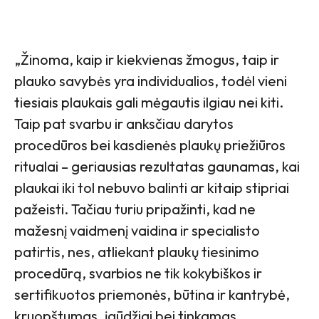
„Žinoma, kaip ir kiekvienas žmogus, taip ir
plauko savybės yra individualios, todėl vieni
tiesiais plaukais gali mėgautis ilgiau nei kiti.
Taip pat svarbu ir anksčiau darytos
procedūros bei kasdienės plaukų priežiūros
ritualai – geriausias rezultatas gaunamas, kai
plaukai iki tol nebuvo balinti ar kitaip stipriai
pažeisti. Tačiau turiu pripažinti, kad ne
mažesnį vaidmenį vaidina ir specialisto
patirtis, nes, atliekant plaukų tiesinimo
procedūrą, svarbios ne tik kokybiškos ir
sertifikuotos priemonės, būtina ir kantrybė,
kruopštumas, įgūdžiai bei tinkamas