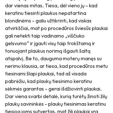
dar vienas mitas. Tiesa, dėl vieno jų – kad
keratinu tiesinti plaukus nepatartina
blondinėms – galiu užtikrinti, kad viskas
atvirkščiai, mat po procedūros šviesūs plaukai
gali netekti taip vadinamo „viščiuko
gelsvumo“ ir įgauti visų taip trokštamą ir
tonuojant plaukus norimą išgauti šaltą
atspalvį. Be to, dauguma moterų manęs su
nerimu klausia, ar tiesa, kad procedūros metu
tiesinami šlapi plaukai, tad aš visada
pabrėžiu, kad plaukų tiesinimo keratinu
sėkmės garantas – gerai išdžiovinti plaukai.
Dar viena svarbi detalė, kurią turėtų žinoti žilų
plaukų savininkės – plaukų tiesinimas keratinu
tiesiog joms sutvertas, mat žili plaukai yra