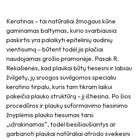
Keratinas – tai natūraliai žmogaus kūne
gaminamas baltymas, kurio svarbiausia
paskirtis yra palaikyti epitelinių audinių
vientisumą – būtent todėl jis plačiai
naudojamas grožio pramonėje. Pasak R.
Rekašienės, kad plaukai būtų tiesesni ir labiau
žvilgėtų, jų sruogos suvilgomos specialiu
keratino tirpalu, kuris tam tikram laikui
pakeičia plauko struktūrą – jį ištiesina. Po šios
procedūros ir plaukų suformavimo tiesinimo
žnyplėmis plauko tiesumas tarsi
„užrakinamas“, todėl besišiaušiantys ar
garbanoti plaukai natūraliai atrodo sveikesni