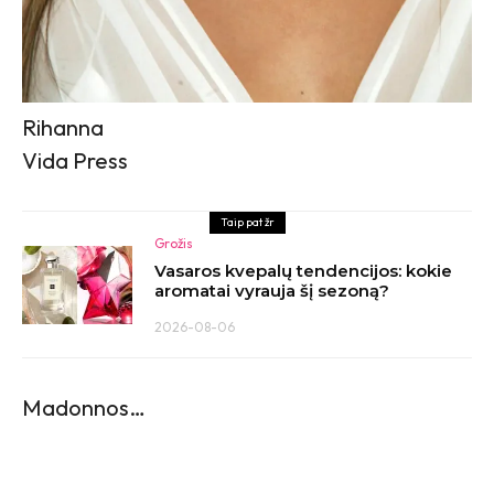
Rihanna
Vida Press
Taip pat žr
Grožis
Vasaros kvepalų tendencijos: kokie
aromatai vyrauja šį sezoną?
2026-08-06
Madonnos…