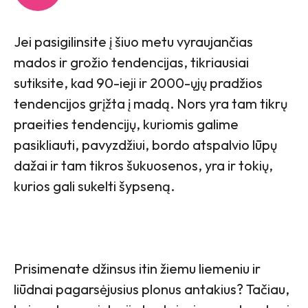
Jei pasigilinsite į šiuo metu vyraujančias
mados ir grožio tendencijas, tikriausiai
sutiksite, kad 90-ieji ir 2000-ųjų pradžios
tendencijos grįžta į madą. Nors yra tam tikrų
praeities tendencijų, kuriomis galime
pasikliauti, pavyzdžiui, bordo atspalvio lūpų
dažai ir tam tikros šukuosenos, yra ir tokių,
kurios gali sukelti šypseną.
Prisimenate džinsus itin žiemu liemeniu ir
liūdnai pagarsėjusius plonus antakius? Tačiau,