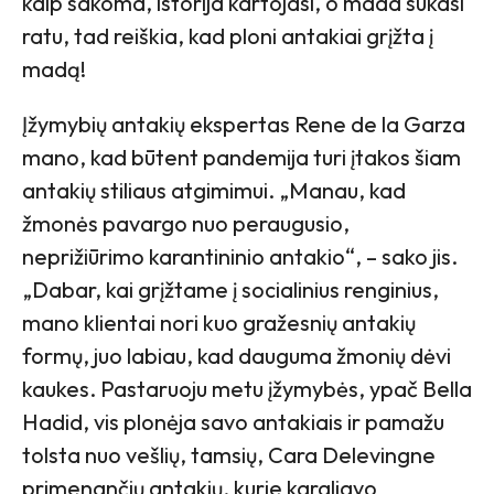
kaip sakoma, istorija kartojasi, o mada sukasi
ratu, tad reiškia, kad ploni antakiai grįžta į
madą!
Įžymybių antakių ekspertas Rene de la Garza
mano, kad būtent pandemija turi įtakos šiam
antakių stiliaus atgimimui. „Manau, kad
žmonės pavargo nuo peraugusio,
neprižiūrimo karantininio antakio“, – sako jis.
„Dabar, kai grįžtame į socialinius renginius,
mano klientai nori kuo gražesnių antakių
formų, juo labiau, kad dauguma žmonių dėvi
kaukes. Pastaruoju metu įžymybės, ypač Bella
Hadid, vis plonėja savo antakiais ir pamažu
tolsta nuo vešlių, tamsių, Cara Delevingne
primenančių antakių, kurie karaliavo