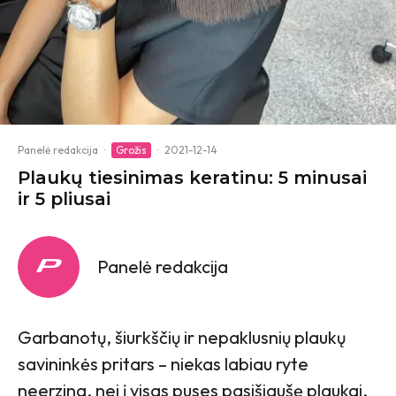
Panelė redakcija
·
Grožis
·
2021-12-14
Plaukų tiesinimas keratinu: 5 minusai
ir 5 pliusai
Panelė redakcija
Garbanotų, šiurkščių ir nepaklusnių plaukų
savininkės pritars – niekas labiau ryte
neerzina, nei į visas puses pasišiaušę plaukai.