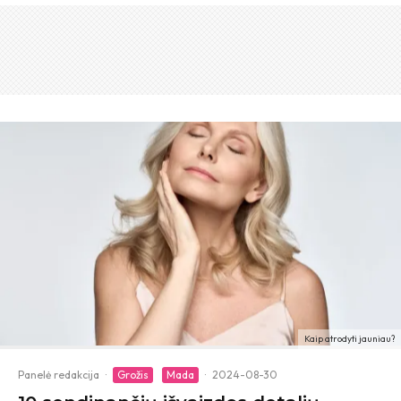
Kaip atrodyti jauniau?
Panelė redakcija
·
Grožis
Mada
·
2024-08-30