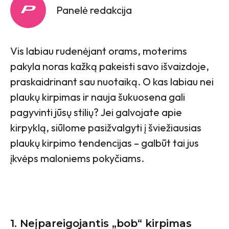
Panelė redakcija
Vis labiau rudenėjant orams, moterims
pakyla noras kažką pakeisti savo išvaizdoje,
praskaidrinant sau nuotaiką. O kas labiau nei
plaukų kirpimas ir nauja šukuosena gali
pagyvinti jūsų stilių? Jei galvojate apie
kirpyklą, siūlome pasižvalgyti į šviežiausias
plaukų kirpimo tendencijas – galbūt tai jus
įkvėps maloniems pokyčiams.
1. Neįpareigojantis „bob“ kirpimas