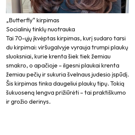
„Butterfly“ kirpimas
Socialinių tinklų nuotrauka
Tai 70-ųjų įkvėptas kirpimas, kurį sudaro tarsi
du kirpimai: viršugalvyje vyrauja trumpi plaukų
sluoksniai, kurie krenta šiek tiek žemiau
smakro, o apačioje – ilgesni plaukai krenta
žemiau pečių ir sukuria švelnaus judesio įspūdį.
Šis kirpimas tinka daugeliui plaukų tipų. Tokią
šukuoseną lengva prižiūrėti – tai praktiškumo
ir grožio derinys.