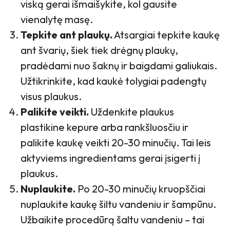
viską gerai išmaišykite, kol gausite
vienalytę masę.
Tepkite ant plaukų.
Atsargiai tepkite kaukę
ant švarių, šiek tiek drėgnų plaukų,
pradėdami nuo šaknų ir baigdami galiukais.
Užtikrinkite, kad kaukė tolygiai padengtų
visus plaukus.
Palikite veikti.
Uždenkite plaukus
plastikine kepure arba rankšluosčiu ir
palikite kaukę veikti 20-30 minučių. Tai leis
aktyviems ingredientams gerai įsigerti į
plaukus.
Nuplaukite.
Po 20-30 minučių kruopščiai
nuplaukite kaukę šiltu vandeniu ir šampūnu.
Užbaikite procedūrą šaltu vandeniu – tai