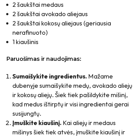
2 šaukštai medaus
2 šaukštai avokado aliejaus
2 šaukštai kokosų aliejaus (geriausia
nerafinuoto)
1 kiaušinis
Paruošimas ir naudojimas:
Sumaišykite ingredientus.
Mažame
dubenyje sumaišykite medų, avokado aliejų
ir kokosų aliejų. Šiek tiek pašildykite mišinį,
kad medus ištirptų ir visi ingredientai gerai
susijungtų.
Įmuškite kiaušinį.
Kai aliejų ir medaus
mišinys šiek tiek atvės, įmuškite kiaušinį ir