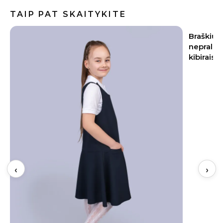
TAIP PAT SKAITYKITE
Braškių sodinimas rugpjūtį 2026:
Baklažan
nepraleiskite šių datų – kitąmet skinsite
kremiška,
kibirais
užkandži
‹
›