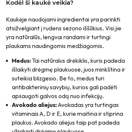
Kodėl ši kaukė veikia?
Kaukėje naudojami ingredientai yra parinkti
atsižvelgiant į rudens sezono iššūkius. Visi jie
yra natūralūs, lengvai randami ir turtingi
plaukams naudingomis medžiagomis.
Medus:
Tai natūralus drėkiklis, kuris padeda
išlaikyti drėgmę plaukuose, juos minkština ir
suteikia blizgesio. Be to, medus turi
antibakterinių savybių, kurios gali padėti
apsaugoti galvos odą nuo infekcijų.
Avokado aliejus:
Avokadas yra turtingas
vitaminais A, D ir E, kurie maitina ir stiprina
plaukus. Avokado aliejus taip pat padeda
užrakinti drėgmę plaukuose,