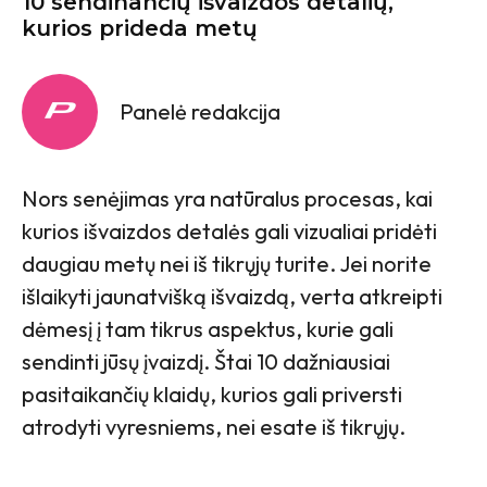
10 sendinančių išvaizdos detalių,
kurios prideda metų
Panelė redakcija
Nors senėjimas yra natūralus procesas, kai
kurios išvaizdos detalės gali vizualiai pridėti
daugiau metų nei iš tikrųjų turite. Jei norite
išlaikyti jaunatvišką išvaizdą, verta atkreipti
dėmesį į tam tikrus aspektus, kurie gali
sendinti jūsų įvaizdį. Štai 10 dažniausiai
pasitaikančių klaidų, kurios gali priversti
atrodyti vyresniems, nei esate iš tikrųjų.