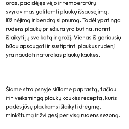
oras, padidėjęs vėjo ir temperatūrų
svyravimas gali lemti plaukų išsausėjimą,
lūžinėjimą ir bendrą silpnumą. Todėl ypatinga
rudens plaukų priežiūra yra būtina, norint
išlaikyti jų sveikatą ir grožį. Vienas iš geriausių
būdų apsaugoti ir sustiprinti plaukus rudenį
yra naudoti natūralias plaukų kaukes.
Šiame straipsnyje siūlome paprastą, tačiau
itin veiksmingą plaukų kaukės receptą, kuris
padės jūsų plaukams išlaikyti drėgmę,
minkštumą ir žvilgesį per visą rudens sezoną.