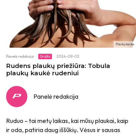
Plaukų kaukė
Panelė redakcija
·
Grožis
·
2024-09-02
Rudens plaukų priežiūra: Tobula
plaukų kaukė rudeniui
Panelė redakcija
Ruduo – tai metų laikas, kai mūsų plaukai, kaip
ir oda, patiria daug iššūkių. Vėsus ir sausas