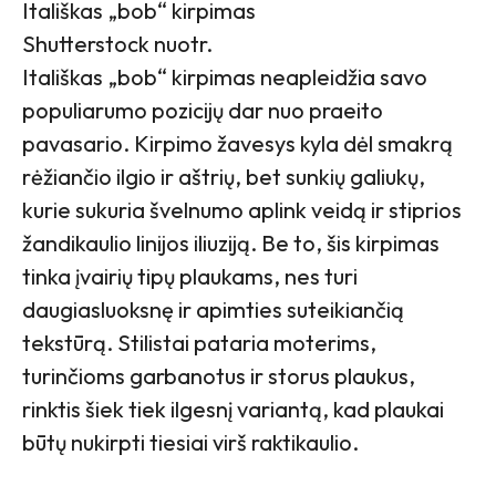
Itališkas „bob“ kirpimas
Shutterstock nuotr.
Itališkas „bob“ kirpimas neapleidžia savo
populiarumo pozicijų dar nuo praeito
pavasario. Kirpimo žavesys kyla dėl smakrą
rėžiančio ilgio ir aštrių, bet sunkių galiukų,
kurie sukuria švelnumo aplink veidą ir stiprios
žandikaulio linijos iliuziją. Be to, šis kirpimas
tinka įvairių tipų plaukams, nes turi
daugiasluoksnę ir apimties suteikiančią
tekstūrą. Stilistai pataria moterims,
turinčioms garbanotus ir storus plaukus,
rinktis šiek tiek ilgesnį variantą, kad plaukai
būtų nukirpti tiesiai virš raktikaulio.