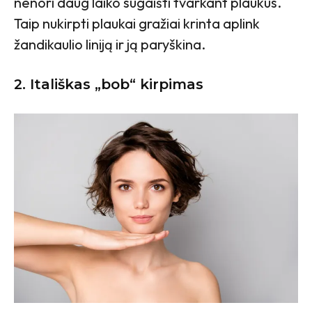
nenori daug laiko sugaišti tvarkant plaukus.
Taip nukirpti plaukai gražiai krinta aplink
žandikaulio liniją ir ją paryškina.
2. Itališkas „bob“ kirpimas