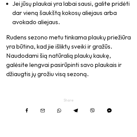
Jei jūsų plaukai yra labai sausi, galite pridėti
dar vieną šaukštą kokosų aliejaus arba
avokado aliejaus.
Rudens sezono metu tinkama plaukų priežiūra
yra būtina, kad jie išliktų sveiki ir gražūs.
Naudodami šią natūralią plaukų kaukę,
galėsite lengvai pasirūpinti savo plaukais ir
džiaugtis jų grožiu visą sezoną.
Share