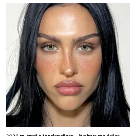
2026 m. grožio tendencijose – švelnus makiažas,