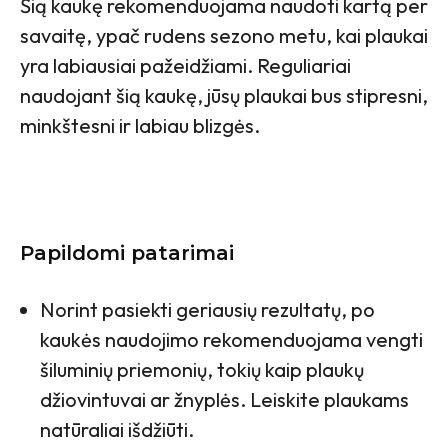
Šią kaukę rekomenduojama naudoti kartą per
savaitę, ypač rudens sezono metu, kai plaukai
yra labiausiai pažeidžiami. Reguliariai
naudojant šią kaukę, jūsų plaukai bus stipresni,
minkštesni ir labiau blizgės.
Papildomi patarimai
Norint pasiekti geriausių rezultatų, po
kaukės naudojimo rekomenduojama vengti
šiluminių priemonių, tokių kaip plaukų
džiovintuvai ar žnyplės. Leiskite plaukams
natūraliai išdžiūti.