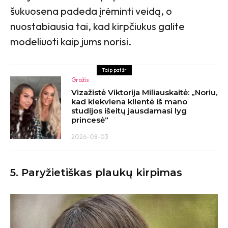
šukuosena padeda įrėminti veidą, o
nuostabiausia tai, kad kirpčiukus galite
modeliuoti kaip jums norisi.
Taip pat žr
Grožis
Vizažistė Viktorija Miliauskaitė: „Noriu,
kad kiekviena klientė iš mano
studijos išeitų jausdamasi lyg
princesė“
2026-08-03
5. Paryžietiškas plaukų kirpimas