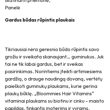
skatinanti priemonė,
Panelė
Gardus būdas rūpintis plaukais
Tikriausiai nėra geresnio būdo rūpintis savo
grožiu ir sveikata skanaujant… guminukus. Juk
tai ne tik labai gardus, bet ir sveikas
pasirinkimas. Norintiems įteikti artimiesiems
gardžią, o drauge naudingą dovaną, vertėtų
paieškoti guminukų plaukams, kurie gerina
plaukų būklę. „Bloommies Hair Vitamins“
vitaminai plaukams su biotinu ir cinku – maisto
papildas, tinkantis moterims ir vyrams.