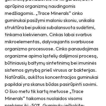
aprūpina organizmą naudingomis
medžiagomis. „Trace Minerals“ cinko
guminukai pasižymi maloniu skoniu, unikalia
struktūra bei puikiai subalansuota sudėtimi,
tinkama kiekvienam. Cinkas labai svarbus
mikroelementas, dalyvaujantis svarbiuose
organizmo procesuose. Cinko panaudojimas
organizme apima ląstelių dalijimosi procesą,
būtiniausių baltymų sintetinimą bei imuninės
sistemos gynybą prieš virusus ar bakterijas.
Natūralūs, aukštos koncentracijos guminukai
papildai yra skanus būdas pasirūpinti savimi.
O šiuo metu tik kartą metuose „Trace
Minerals“ taikomos nuolaidos visoms
prekėms iki -50%. Guminukų ieškokite: