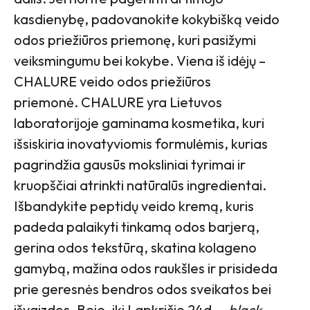
kasdienybę, padovanokite kokybišką veido
odos priežiūros priemonę, kuri pasižymi
veiksmingumu bei kokybe. Viena iš idėjų –
CHALURE veido odos priežiūros
priemonė. CHALURE yra Lietuvos
laboratorijoje gaminama kosmetika, kuri
išsiskiria inovatyviomis formulėmis, kurias
pagrindžia gausūs moksliniai tyrimai ir
kruopščiai atrinkti natūralūs ingredientai.
Išbandykite peptidų veido kremą, kuris
padeda palaikyti tinkamą odos barjerą,
gerina odos tekstūrą, skatina kolageno
gamybą, mažina odos raukšles ir prisideda
prie geresnės bendros odos sveikatos bei
išvaizdos. Beje, iki Lapkričio 24d. –
black