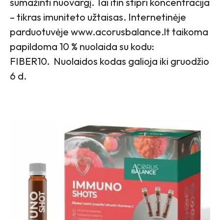
sumažinti nuovargį. Tai itin stipri koncentracija
– tikras imuniteto užtaisas. Internetinėje
parduotuvėje www.acorusbalance.lt taikoma
papildoma 10 % nuolaida su kodu:
FIBER10. Nuolaidos kodas galioja iki gruodžio
6 d.