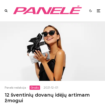
Panelė redakcija
·
Grožis
·
2021-12-01
12 šventinių dovanų idėjų artimam
žmogui