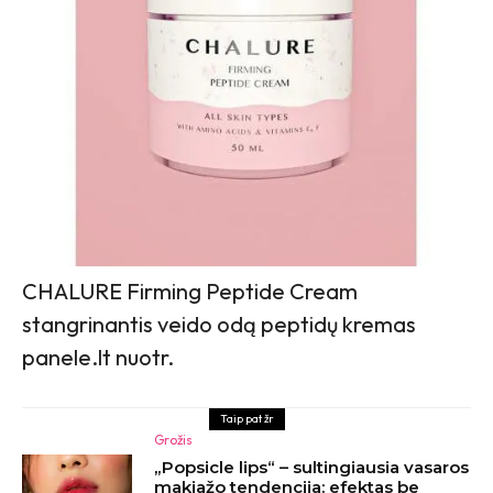
CHALURE Firming Peptide Cream
stangrinantis veido odą peptidų kremas
panele.lt nuotr.
Taip pat žr
Grožis
„Popsicle lips“ – sultingiausia vasaros
makiažo tendencija: efektas be