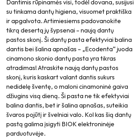
Dantimis rūpinamės visi, todėl dovana, susijusi
su tinkama dantų higiena, visuomet praktiška
ir apgalvota. Artimiesiems padovanokite
tikrą desertą jų šypsenai – naują dantų
pastos skonį. Ši dantų pasta efektyviai balina
dantis bei šalina apnašas – „Ecodenta“ juoda
cinamono skonio dantų pasta yra tikras
atradimas! Atraskite naują dantų pastos
skonį, kuris kaskart valant dantis sukurs
nedidelę šventę, o maloni cinamoninė gaiva
džiugins visą dieną. Ši pasta ne tik efektyviai
balina dantis, bet ir šalina apnašas, suteikia
švaros pojūtį ir švelniai valo. Kol kas šią dantų
pastą galima įsigyti BIOK elektroninėje
parduotuvėje.