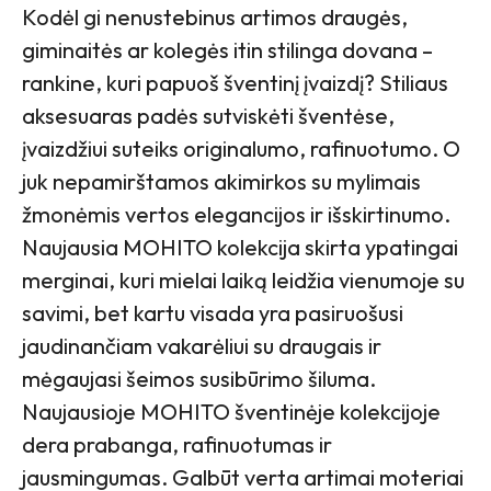
Kodėl gi nenustebinus artimos draugės,
giminaitės ar kolegės itin stilinga dovana –
rankine, kuri papuoš šventinį įvaizdį? Stiliaus
aksesuaras padės sutviskėti šventėse,
įvaizdžiui suteiks originalumo, rafinuotumo. O
juk nepamirštamos akimirkos su mylimais
žmonėmis vertos elegancijos ir išskirtinumo.
Naujausia MOHITO kolekcija skirta ypatingai
merginai, kuri mielai laiką leidžia vienumoje su
savimi, bet kartu visada yra pasiruošusi
jaudinančiam vakarėliui su draugais ir
mėgaujasi šeimos susibūrimo šiluma.
Naujausioje MOHITO šventinėje kolekcijoje
dera prabanga, rafinuotumas ir
jausmingumas. Galbūt verta artimai moteriai