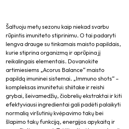
Šaltuoju metų sezonu kaip niekad svarbu
rūpintis imuniteto stiprinimu. O tai padaryti
lengva drauge su tinkamais maisto papildais,
kurie stiprina organizmą ir aprūpina jį
reikalingais elementais. Dovanokite
artimiesiems „Acorus Balance“ maisto
papildą imuninei sistemai. „Immuno shots“ –
kompleksas imunitetui: shiitake ir reishi
grybai, šeivamedžių, čiobrelių ekstraktai ir kiti
efektyviausi ingredientai gali padėti palaikyti
normalią viršutinių kvėpavimo takų bei
šlapimo takų funkciją, energijos apykaitą ir