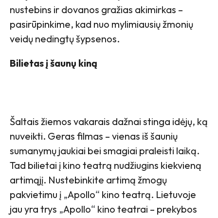
nustebins ir dovanos gražias akimirkas –
pasirūpinkime, kad nuo mylimiausių žmonių
veidų nedingtų šypsenos.
Bilietas į šaunų kiną
Šaltais žiemos vakarais dažnai stinga idėjų, ką
nuveikti. Geras filmas – vienas iš šaunių
sumanymų jaukiai bei smagiai praleisti laiką.
Tad bilietai į kino teatrą nudžiugins kiekvieną
artimąjį. Nustebinkite artimą žmogų
pakvietimu į
„
Apollo
“
kino teatrą. Lietuvoje
jau yra trys
„
Apollo
“
kino teatrai – prekybos