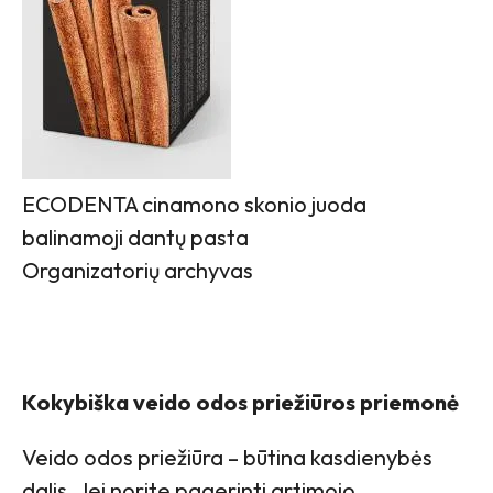
ECODENTA cinamono skonio juoda
balinamoji dantų pasta
Organizatorių archyvas
Kokybiška veido odos priežiūros priemonė
Veido odos priežiūra – būtina kasdienybės
dalis. Jei norite pagerinti artimojo