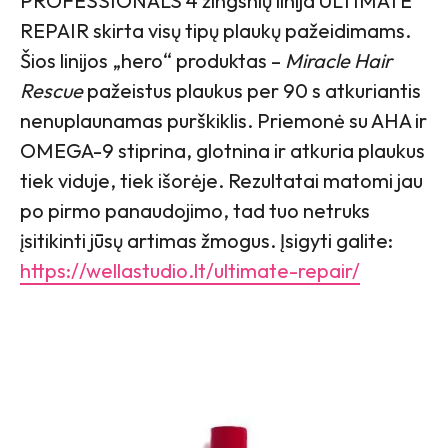
PROFESSIONALS 4 žingsnių linija ULTIMATE
REPAIR skirta visų tipų plaukų pažeidimams.
Šios linijos „hero“ produktas –
Miracle Hair
Rescue
pažeistus plaukus per 90 s atkuriantis
nenuplaunamas purškiklis. Priemonė su AHA ir
OMEGA-9 stiprina, glotnina ir atkuria plaukus
tiek viduje, tiek išorėje. Rezultatai matomi jau
po pirmo panaudojimo, tad tuo netruks
įsitikinti jūsų artimas žmogus. Įsigyti galite:
https://wellastudio.lt/ultimate-repair/