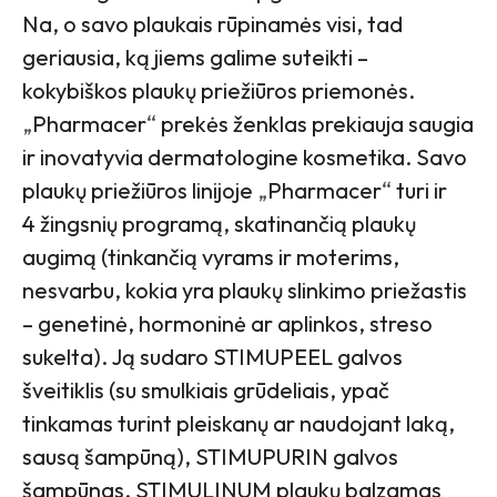
Na, o savo plaukais rūpinamės visi, tad
geriausia, ką jiems galime suteikti –
kokybiškos plaukų priežiūros priemonės.
„
Pharmacer
“
prekės ženklas prekiauja saugia
ir inovatyvia dermatologine kosmetika. Savo
plaukų priežiūros linijoje
„
Pharmacer
“
turi ir
4 žingsnių programą, skatinančią plaukų
augimą (tinkančią vyrams ir moterims,
nesvarbu, kokia yra plaukų slinkimo priežastis
– genetinė, hormoninė ar aplinkos, streso
sukelta). Ją sudaro STIMUPEEL galvos
šveitiklis (su smulkiais grūdeliais, ypač
tinkamas turint pleiskanų ar naudojant laką,
sausą šampūną), STIMUPURIN galvos
šampūnas, STIMULINUM plaukų balzamas