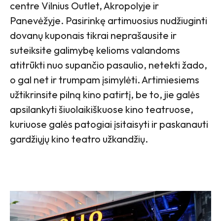
centre Vilnius Outlet, Akropolyje ir
Panevėžyje. Pasirinkę artimuosius nudžiuginti
dovanų kuponais tikrai neprašausite ir
suteiksite galimybę kelioms valandoms
atitrūkti nuo supančio pasaulio, netekti žado,
o gal net ir trumpam įsimylėti. Artimiesiems
užtikrinsite pilną kino patirtį, be to, jie galės
apsilankyti šiuolaikiškuose kino teatruose,
kuriuose galės patogiai įsitaisyti ir paskanauti
gardžiųjų kino teatro užkandžių.