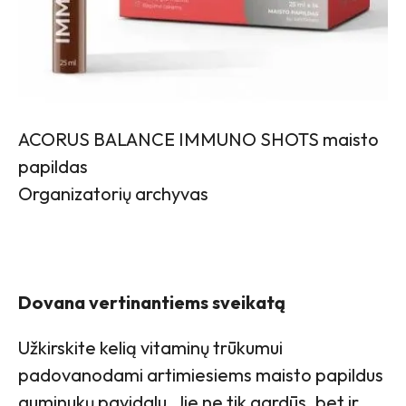
ACORUS BALANCE IMMUNO SHOTS maisto
papildas
Organizatorių archyvas
Dovana vertinantiems sveikatą
Užkirskite kelią vitaminų trūkumui
padovanodami artimiesiems maisto papildus
guminukų pavidalu. Jie ne tik gardūs, bet ir