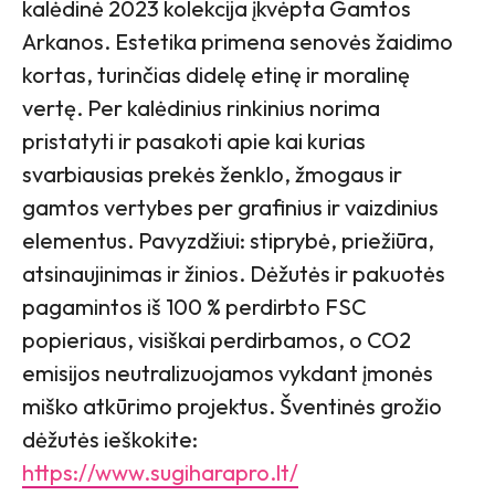
kalėdinė 2023 kolekcija įkvėpta Gamtos
Arkanos. Estetika primena senovės žaidimo
kortas, turinčias didelę etinę ir moralinę
vertę. Per kalėdinius rinkinius norima
pristatyti ir pasakoti apie kai kurias
svarbiausias prekės ženklo, žmogaus ir
gamtos vertybes per grafinius ir vaizdinius
elementus. Pavyzdžiui: stiprybė, priežiūra,
atsinaujinimas ir žinios. Dėžutės ir pakuotės
pagamintos iš 100 % perdirbto FSC
popieriaus, visiškai perdirbamos, o CO2
emisijos neutralizuojamos vykdant įmonės
miško atkūrimo projektus. Šventinės grožio
dėžutės ieškokite:
https://www.sugiharapro.lt/