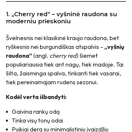
1.
„Cherry red“ – vyšninė raudona su
moderniu prieskoniu
Švelnesnis nei klasikinė kraujo raudona, bet
ryškesnis nei burgundiškas atspalvis –
„vyšnių
raudona“
(angl.
cherry red
) šiemet
populiariausia tiek ant nagų, tiek madoje. Tai
šilta, žaisminga spalva, tinkanti tiek vasarai,
tiek pereinamajam rudens sezonui.
Kodėl verta išbandyti:
Gaivina rankų odą
Tinka visų tonų odai
Puikiai dera su minimalistiniu įvaizdžiu