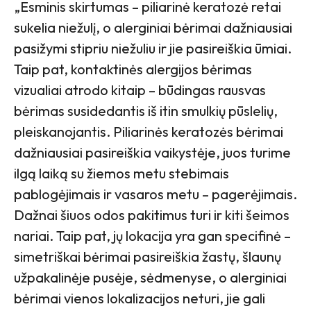
„Esminis skirtumas – piliarinė keratozė retai
sukelia niežulį, o alerginiai bėrimai dažniausiai
pasižymi stipriu niežuliu ir jie pasireiškia ūmiai.
Taip pat, kontaktinės alergijos bėrimas
vizualiai atrodo kitaip – būdingas rausvas
bėrimas susidedantis iš itin smulkių pūslelių,
pleiskanojantis. Piliarinės keratozės bėrimai
dažniausiai pasireiškia vaikystėje, juos turime
ilgą laiką su žiemos metu stebimais
pablogėjimais ir vasaros metu – pagerėjimais.
Dažnai šiuos odos pakitimus turi ir kiti šeimos
nariai. Taip pat, jų lokacija yra gan specifinė –
simetriškai bėrimai pasireiškia žastų, šlaunų
užpakalinėje pusėje, sėdmenyse, o alerginiai
bėrimai vienos lokalizacijos neturi, jie gali