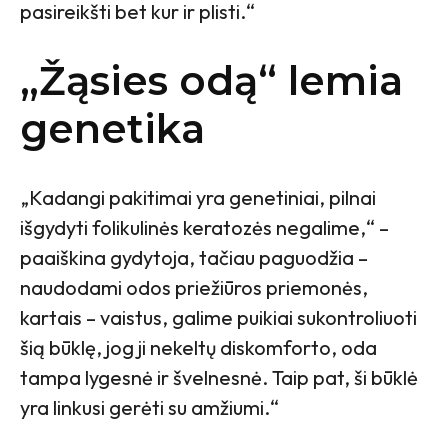
pasireikšti bet kur ir plisti.“
„Žąsies odą“ lemia
genetika
„Kadangi pakitimai yra genetiniai, pilnai
išgydyti folikulinės keratozės negalime,“ –
paaiškina gydytoja, tačiau paguodžia –
naudodami odos priežiūros priemonės,
kartais – vaistus, galime puikiai sukontroliuoti
šią būklę, jog ji nekeltų diskomforto, oda
tampa lygesnė ir švelnesnė. Taip pat, ši būklė
yra linkusi gerėti su amžiumi.“