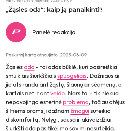
Paskutinį kartą atnaujinta:
2025-08-09
„Žąsies oda“: kaip ją panaikinti?
Panelė redakcija
Paskutinį kartą atnaujinta:
2025-08-09
Žąsies
oda
– tai odos būklė, kuri pasireiškia
smulkiais šiurkščiais
spuogeliais
. Dažniausiai
jie atsiranda ant žąstų, šlaunų ar sėdmenų, o
kartais net ir ant
veido
. Nors tai – tik niekuo
nepavojinga estetinė
problema
, tačiau atėjus
šiltiems orams ji dažnam
žmogui
suteikia
diskomfortą. Nelygi, sausa ir akivaizdžiai
šiurkšti oda pasitikėjimo savimi nesuteikia.