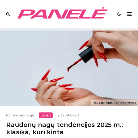
Raudoni nagai / Shutteertstock
Panelė redakcija
·
Grožis
·
2025-07-20
Raudonų nagų tendencijos 2025 m.:
klasika, kuri kinta