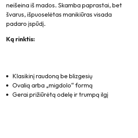
neišeina iš mados. Skamba paprastai, bet
švarus, išpuoselėtas manikiūras visada
padaro įspūdį.
Ką rinktis:
Klasikinį raudoną be blizgesių
Ovalią arba „migdolo“ formą
Gerai prižiūrėtą odelę ir trumpą ilgį