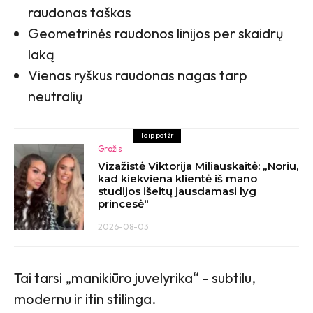
raudonas taškas
Geometrinės raudonos linijos per skaidrų
laką
Vienas ryškus raudonas nagas tarp
neutralių
Taip pat žr
Grožis
Vizažistė Viktorija Miliauskaitė: „Noriu,
kad kiekviena klientė iš mano
studijos išeitų jausdamasi lyg
princesė“
2026-08-03
Tai tarsi „manikiūro juvelyrika“ – subtilu,
modernu ir itin stilinga.