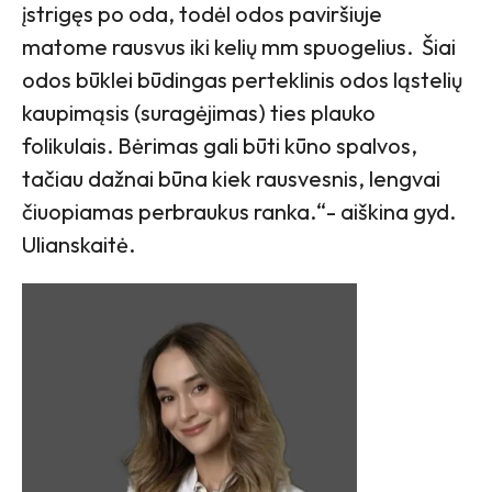
įstrigęs po oda, todėl odos paviršiuje
matome rausvus iki kelių mm spuogelius. Šiai
odos būklei būdingas perteklinis odos ląstelių
kaupimąsis (suragėjimas) ties plauko
folikulais. Bėrimas gali būti kūno spalvos,
tačiau dažnai būna kiek rausvesnis, lengvai
čiuopiamas perbraukus ranka.“- aiškina gyd.
Ulianskaitė.