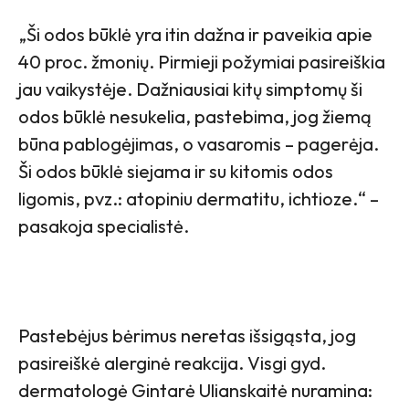
„Ši odos būklė yra itin dažna ir paveikia apie
40 proc. žmonių. Pirmieji požymiai pasireiškia
jau vaikystėje. Dažniausiai kitų simptomų ši
odos būklė nesukelia, pastebima, jog žiemą
būna pablogėjimas, o vasaromis – pagerėja.
Ši odos būklė siejama ir su kitomis odos
ligomis, pvz.: atopiniu dermatitu, ichtioze.“ –
pasakoja specialistė.
Pastebėjus bėrimus neretas išsigąsta, jog
pasireiškė alerginė reakcija. Visgi gyd.
dermatologė Gintarė Ulianskaitė nuramina: