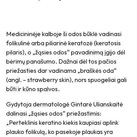
Medicininėje kalboje ši odos būklė vadinasi
folikulinė arba piliarinė keratozė (keratosis
pilaris), o „žąsies odos“ pavadinimą įgijo dėl
bėrimų panašumo. Dažnai dėl tos pačios
priežasties dar vadinama „braškės oda“
(angl. – strawberry skin), nors spuogeliai gali
būti ir kūno spalvos.
Gydytoja dermatologė Gintarė Ulianskaitė
dalinasi „žąsies odos“ priežastimis:
„Perteklinis keratino kiekis kaupiasi aplink
plauko folikulą, ko pasekoje plaukas yra