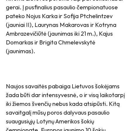
gerai. Į pusfinalius pasaulio čempionatuose
pateko Nojus Karka ir Sofija Ptchelintzev
(jauniai II), Laurynas Makarovas ir Kotryna
Ambrazevičiūtė (jaunimas iki 21 m.), Kajus
Domarkas ir Brigita Chmelevskytė
(jaunimas).
Naujos savaitės pabaiga Lietuvos šokėjams
žada būti dar intensyvesnė, o ir visą laikotarpį
iki žiemos švenčių nebus kada atsipūsti. Kitą
savaitgalį mūsų poros dalyvaus pasaulio
suaugusiųjų Lotynų Amerikos šokių
čempionate, Europos jaunimo 10 šokių