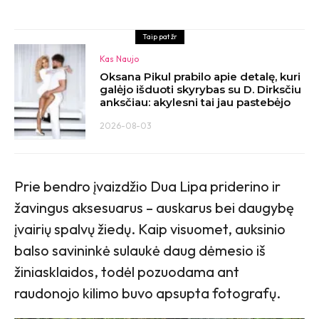
Taip pat žr
Kas Naujo
Oksana Pikul prabilo apie detalę, kuri
galėjo išduoti skyrybas su D. Dirksčiu
anksčiau: akylesni tai jau pastebėjo
2026-08-03
Prie bendro įvaizdžio Dua Lipa priderino ir
žavingus aksesuarus – auskarus bei daugybę
įvairių spalvų žiedų. Kaip visuomet, auksinio
balso savininkė sulaukė daug dėmesio iš
žiniasklaidos, todėl pozuodama ant
raudonojo kilimo buvo apsupta fotografų.