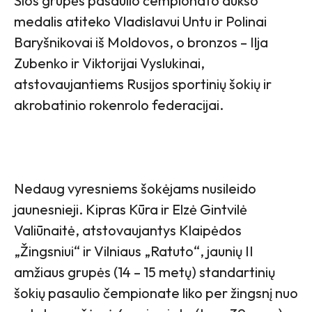
Šios grupės pasaulio čempionato aukso
medalis atiteko Vladislavui Untu ir Polinai
Baryšnikovai iš Moldovos, o bronzos – Ilja
Zubenko ir Viktorijai Vyslukinai,
atstovaujantiems Rusijos sportinių šokių ir
akrobatinio rokenrolo federacijai.
Nedaug vyresniems šokėjams nusileido
jaunesnieji. Kipras Kūra ir Elzė Gintvilė
Valiūnaitė, atstovaujantys Klaipėdos
„Žingsniui“ ir Vilniaus „Ratuto“, jaunių II
amžiaus grupės (14 – 15 metų) standartinių
šokių pasaulio čempionate liko per žingsnį nuo