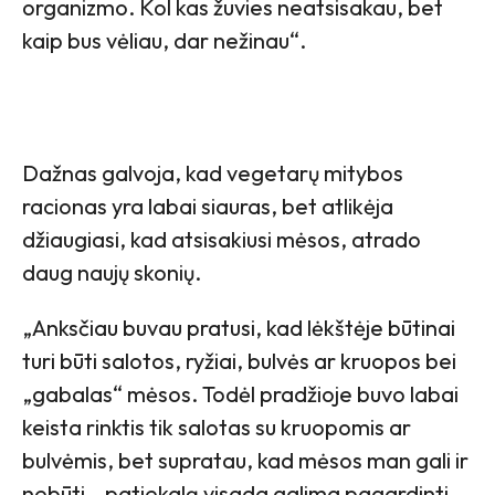
organizmo. Kol kas žuvies neatsisakau, bet
kaip bus vėliau, dar nežinau“.
Dažnas galvoja, kad vegetarų mitybos
racionas yra labai siauras, bet atlikėja
džiaugiasi, kad atsisakiusi mėsos, atrado
daug naujų skonių.
„Anksčiau buvau pratusi, kad lėkštėje būtinai
turi būti salotos, ryžiai, bulvės ar kruopos bei
„gabalas“ mėsos. Todėl pradžioje buvo labai
keista rinktis tik salotas su kruopomis ar
bulvėmis, bet supratau, kad mėsos man gali ir
nebūti – patiekalą visada galima pagardinti