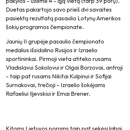
pakylos – užėmė 4 – ąją vietą (tarp 39 porų).
Duetas pakartojo savo prieš dvi savaites
pasiektą rezultatą pasaulio Lotynų Amerikos
šokių programos čempionate.
Jaunių II grupėje pasaulio čempionato
medalius išsidalino Rusijos ir Izraelio
sportininkai. Pirmoji vieta atiteko rusams
Vladislavui Sokolovui ir Olgai Borzovai, antroji
– taip pat rusams Nikitai Kulpinui ir Sofijai
Surnakovai, trečioji – Izraelio šokėjams
Rafaeliui Iljevskiui ir Emai Brener.
Kitoms Lietuvos poroms taip pat sekėsi labai