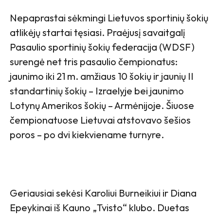
Nepaprastai sėkmingi Lietuvos sportinių šokių
atlikėjų startai tęsiasi. Praėjusį savaitgalį
Pasaulio sportinių šokių federacija (WDSF)
surengė net tris pasaulio čempionatus:
jaunimo iki 21 m. amžiaus 10 šokių ir jaunių II
standartinių šokių – Izraelyje bei jaunimo
Lotynų Amerikos šokių – Armėnijoje. Šiuose
čempionatuose Lietuvai atstovavo šešios
poros – po dvi kiekviename turnyre.
Geriausiai sekėsi Karoliui Burneikiui ir Diana
Epeykinai iš Kauno „Tvisto“ klubo. Duetas