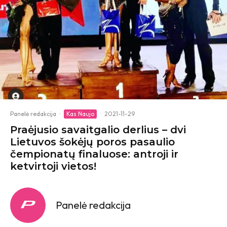
Panelė redakcija
·
Kas Naujo
·
2021-11-29
Praėjusio savaitgalio derlius – dvi
Lietuvos šokėjų poros pasaulio
čempionatų finaluose: antroji ir
ketvirtoji vietos!
Panelė redakcija