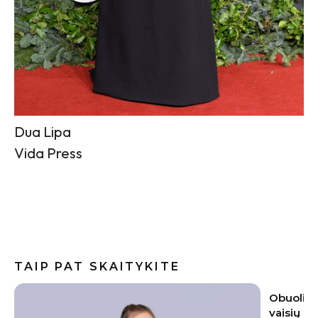
Dua Lipa
Vida Press
TAIP PAT SKAITYKITE
Obuoliai pūva tiesiai ant medžio: kodėl
Baklažan
vaisių negalima palikti sode
kremiška,