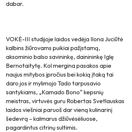
dabar.
VOKĖ-III studijoje laidos vedėja Ilona Juciūtė
kalbins žiūrovams puikiai pažįstamą,
aksominio balso savininkę, dainininkę Iglę
Bernotaitytę. Kol mergina pasakos apie
naujus mitybos įpročius bei kokią įtaką tai
daro jos ir mylimojo Tado tarpusavio
santykiams, „Kamado Bono“ kepsnių
meistras, virtuvės guru Robertas Svetlauskas
laidos viešniai paruoš dar vieną kulinarinį
šedevrą – kalmarus džiūvėsėliuose,
pagardintus citrinų sultimis.