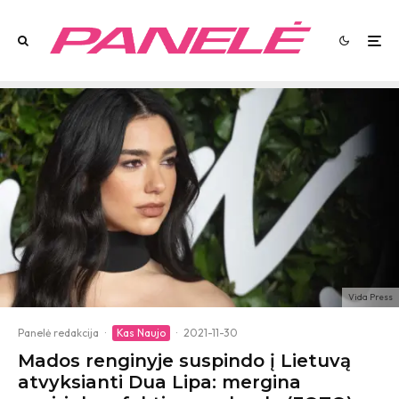
Vida Press
Panelė redakcija
·
Kas Naujo
·
2021-11-30
Mados renginyje suspindo į Lietuvą
atvyksianti Dua Lipa: mergina