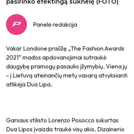
pasirinko efektingą suknelę (FOTO)
Panelė redakcija
Vakar Londone praūžę „The Fashion Awards
2021“ mados apdovanojimai sutraukė
daugybę pramogų pasaulio įžymybių. Viena jų
– į Lietuvą ateinančių metų vasarą atvyksianti
atlikėja Dua Lipa.
Garsaus stilisto Lorenzo Posocco sukurtas
Dua Lipos įvaizdis traukė visų akis. Dizainerio