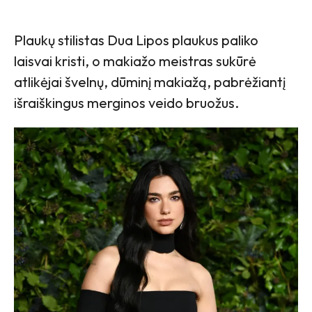
Plaukų stilistas Dua Lipos plaukus paliko
laisvai kristi, o makiažo meistras sukūrė
atlikėjai švelnų, dūminį makiažą, pabrėžiantį
išraiškingus merginos veido bruožus.