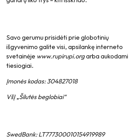
Savo gerumu prisidėti prie globotinių
išgyvenimo galite visi, apsilankę interneto
svetainėje
www.rupirupi.org
arba aukodami
tiesiogiai.
Įmonės kodas: 304827018
VšĮ
„
Šilutės beglobiai“
SwedBank: LT777300010154919989