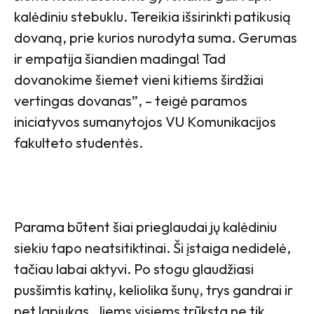
kalėdiniu stebuklu. Tereikia išsirinkti patikusią
dovaną, prie kurios nurodyta suma. Gerumas
ir empatija šiandien madinga! Tad
dovanokime šiemet vieni kitiems širdžiai
vertingas dovanas”, – teigė paramos
iniciatyvos sumanytojos VU Komunikacijos
fakulteto studentės.
Parama būtent šiai prieglaudai jų kalėdiniu
siekiu tapo neatsitiktinai. Ši įstaiga nedidelė,
tačiau labai aktyvi. Po stogu glaudžiasi
pusšimtis katinų, keliolika šunų, trys gandrai ir
net lapiukas. Jiems visiems trūksta ne tik