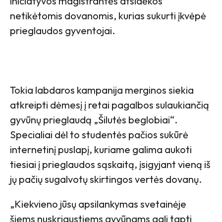
iniciatyvos magistrantės atsidėkos
netikėtomis dovanomis, kurias sukurti įkvėpė
prieglaudos gyventojai.
Tokia labdaros kampanija merginos siekia
atkreipti dėmesį į retai pagalbos sulaukiančią
gyvūnų prieglaudą „Šilutės beglobiai“.
Specialiai dėl to studentės pačios sukūrė
internetinį puslapį, kuriame galima aukoti
tiesiai į prieglaudos sąskaitą, įsigyjant vieną iš
jų pačių sugalvotų skirtingos vertės dovanų.
„Kiekvieno jūsų apsilankymas svetainėje
šiems nuskriaustiems gyvūnams gali tapti