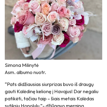
Simona Milinytė
Asm. albumo nuotr.
“Pats didžiausias siurprizas buvo iš draugų
gauti Kalėdinę kelionę į Havajus! Dar negaliu
patikėti, tačiau taip – šiais metais Kalėdas
sutiksiu Honolulu.”- džiūgavo mergina.