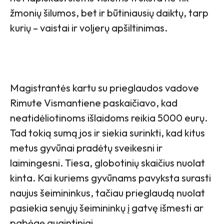
žmonių šilumos, bet ir būtiniausių daiktų, tarp
kurių – vaistai ir voljerų apšiltinimas.
Magistrantės kartu su prieglaudos vadove
Rimute Vismantiene paskaičiavo, kad
neatidėliotinoms išlaidoms reikia 5000 eurų.
Tad tokią sumą jos ir siekia surinkti, kad kitus
metus gyvūnai pradėtų sveikesni ir
laimingesni. Tiesa, globotinių skaičius nuolat
kinta. Kai kuriems gyvūnams pavyksta surasti
naujus šeimininkus, tačiau prieglaudą nuolat
pasiekia senųjų šeimininkų į gatvę išmesti ar
pabėgę augintiniai.