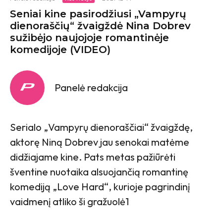
Seniai kine pasirodžiusi „Vampyrų
dienoraščių“ žvaigždė Nina Dobrev
sužibėjo naujojoje romantinėje
komedijoje (VIDEO)
Panelė redakcija
Serialo „Vampyrų dienoraščiai“ žvaigždę,
aktorę Niną Dobrev jau senokai matėme
didžiajame kine. Pats metas pažiūrėti
šventine nuotaika alsuojančią romantinę
komediją „Love Hard“, kurioje pagrindinį
vaidmenį atliko ši gražuolė1