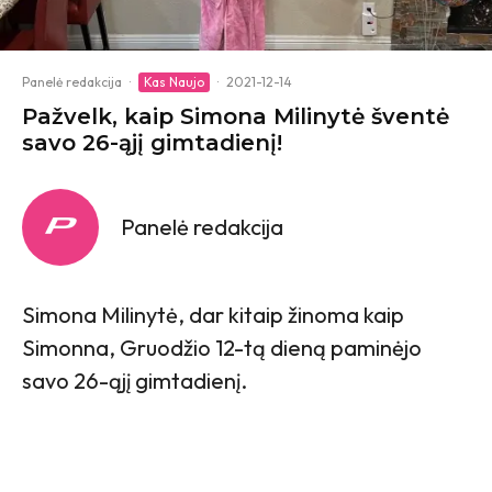
Panelė redakcija
·
Kas Naujo
·
2021-12-14
Pažvelk, kaip Simona Milinytė šventė
savo 26-ąjį gimtadienį!
Panelė redakcija
Simona Milinytė, dar kitaip žinoma kaip
Simonna, Gruodžio 12-tą dieną paminėjo
savo 26-ąjį gimtadienį.