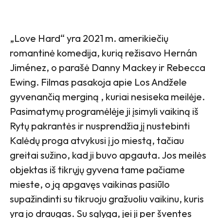
„Love Hard“ yra 2021 m. amerikiečių
romantinė komedija, kurią režisavo Hernán
Jiménez, o parašė Danny Mackey ir Rebecca
Ewing. Filmas pasakoja apie Los Andžele
gyvenančią merginą , kuriai nesiseka meilėje.
Pasimatymų programėlėje ji įsimyli vaikiną iš
Rytų pakrantės ir nusprendžia jį nustebinti
Kalėdų proga atvykusi į jo miestą, tačiau
greitai sužino, kad ji buvo apgauta. Jos meilės
objektas iš tikrųjų gyvena tame pačiame
mieste, o ją apgavęs vaikinas pasiūlo
supažindinti su tikruoju gražuoliu vaikinu, kuris
yra jo draugas. Su sąlyga, jei ji per šventes