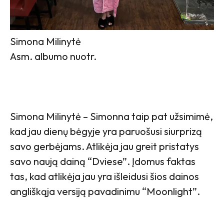
Simona Milinytė
Asm. albumo nuotr.
Simona Milinytė – Simonna taip pat užsimimė,
kad jau dienų bėgyje yra paruošusi siurprizą
savo gerbėjams. Atlikėja jau greit pristatys
savo naują dainą “Dviese”. Įdomus faktas
tas, kad atlikėja jau yra išleidusi šios dainos
angliškąja versiją pavadinimu “Moonlight”.