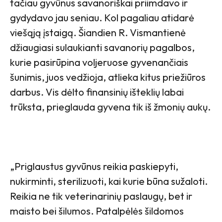
tačiau gyvūnus savanoriškai priimdavo ir
gydydavo jau seniau. Kol pagaliau atidarė
viešąją įstaigą. Šiandien R. Vismantienė
džiaugiasi sulaukianti savanorių pagalbos,
kurie pasirūpina voljeruose gyvenančiais
šunimis, juos vedžioja, atlieka kitus priežiūros
darbus. Vis dėlto finansinių išteklių labai
trūksta, prieglauda gyvena tik iš žmonių aukų.
„Priglaustus gyvūnus reikia paskiepyti,
nukirminti, sterilizuoti, kai kurie būna sužaloti.
Reikia ne tik veterinarinių paslaugų, bet ir
maisto bei šilumos. Patalpėlės šildomos