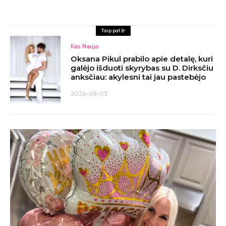
Taip pat žr
Kas Naujo
Oksana Pikul prabilo apie detalę, kuri
galėjo išduoti skyrybas su D. Dirksčiu
anksčiau: akylesni tai jau pastebėjo
2026-08-03