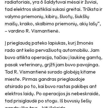
radiatoriais, yra 6 šaldytuvai mėsai ir žuviai,
tad elektros skaitikliai sukasi greitai. Trūksta ir
valymo priemonių, kibirų, šluotų, šiukšlių
maišų, kraiko, skalbimo priemonių, akių lašų“,
– vardino R. Vismantienė.
Į prieglaudą pateko lapiukas, kurį žmonės
rado ant kelio pervažiuotą automobiliu. Jam
buvo atlikta operacija, tačiau į laukinę gamtą,
pasak veterinarų, grįžti jam buvo pavojinga.
Tad R. Vismantienė surado globėją kitame
mieste. Pirmas gandras prieglaudoje
atsirado po to, kai buvo rastas pakibęs ant
elektros laidų. Po operacijos jis nebeskraidė,
tad prisiglaudė po stogu. Iš buvusių šešių
gandrų liko trys – kiti išskrido.