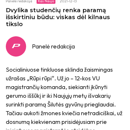
Panelė redakcija
·
Kas Naujo
·
2021-12-13
Dvylika studenčių renka paramą
išskirtiniu būdu: viskas dėl kilnaus
tikslo
Panelė redakcija
Socialiniuose tinkluose sklinda žaismingas
užrašas „Rūpi rūpi“. Už jo – 12-kos VU
magistrančių komanda, siekianti įkūnyti
gerumo iššūkį ir iki Naujųjų metų išvakarių
surinkti paramą Šilutės gyvūnų prieglaudai.
Tačiau aukoti žmones kviečia netradiciškai, už
dosnumą kiekvienam prisidėjusiam prie