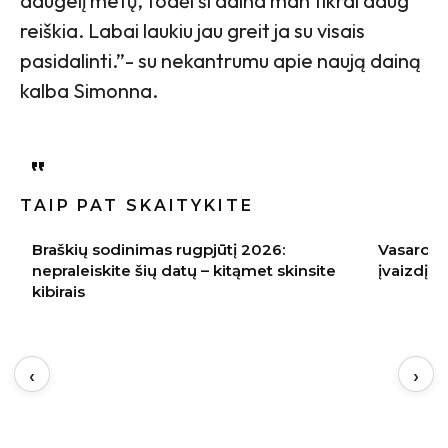
daugelį metų, todėl ši daina man tikrai daug
reiškia. Labai laukiu jau greit ja su visais
pasidalinti.”- su nekantrumu apie naują dainą
kalba Simonna.
TAIP PAT SKAITYKITE
Vasaros stiliaus klaidos, kurios sendina
Obu
nsite
įvaizdį
vai
‹
›