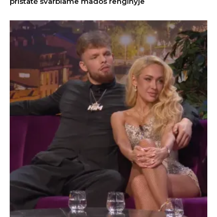
pristatė svarbiame mados renginyje