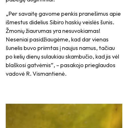
„Per savaitę gavome penkis pranešimus apie
išmestus didelius Sibiro haskių veislės šunis.
Žmonių žiaurumas yra nesuvokiamas!
Neseniai pasidžiaugėme, kad dar vienas
šunelis buvo priimtas į naujus namus, tačiau
po kelių dienų sulaukiau skambučio, kad jis vėl
blaškosi gatvėmis”, – pasakojo prieglaudos
vadovė R. Vismantienė.