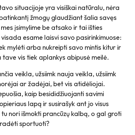
tavo situacijoje yra visiškai natūralu, nėra
patinkantį žmogų glaudžiant šalia savęs
mes įsimylime be atsako ir tai išties
s visada esame laisvi savo pasirinkimuose:
 tiek mylėti arba nukreipti savo mintis kitur ir
 tave vis tiek aplankys abipusė meilė.
nčia veikla, užsiimk nauja veikla, užsiimk
norėjai ar žadėjai, bet vis atidėliojai.
puošia, kaip besididžiuojanti savimi
pieriaus lapą ir susirašyk ant jo visus
 tu nori išmokti prancūzų kalbą, o gal groti
radėti sportuoti?