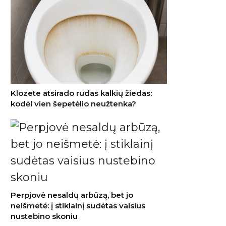
Braškių sodinimas rugpjūtį
Kodė
Klozete atsirado rudas kalkių žiedas:
2026: nepraleiskite šių datų
neiš
kodėl vien šepetėlio neužtenka?
– kitąmet skinsite kibirais
Daž
chinkalių išbėga
laida dažniausiai
a formuojant
Perpjovė nesaldų arbūzą, bet jo
neišmetė: į stiklainį sudėtas vaisius
nustebino skoniu