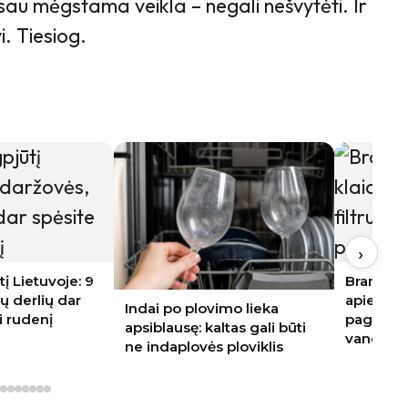
i sau mėgstama veikla – negali nešvytėti. Ir
i. Tiesiog.
›
Brangi naujakurių klaida:
apie vandens filtrus
imo lieka
Kodėl iš 
pagalvojama tik paleidus
ltas gali būti
sultys? K
vandenį
ploviklis
padarom