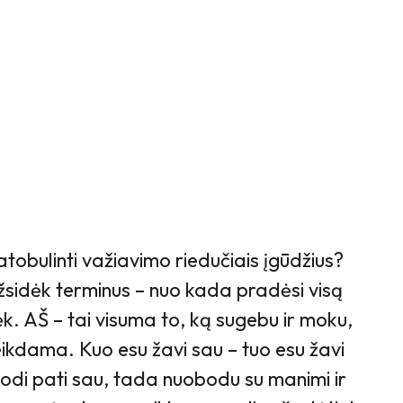
atobulinti važiavimo riedučiais įgūdžius?
 užsidėk terminus – nuo kada pradėsi visą
dėk. AŠ – tai visuma to, ką sugebu ir moku,
veikdama. Kuo esu žavi sau – tuo esu žavi
bodi pati sau, tada nuobodu su manimi ir