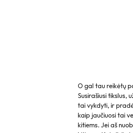
O gal tau reikėtų p
Susirašiusi tikslus,
tai vykdyti, ir pra
kaip jaučiuosi tai 
kitiems. Jei aš nuo