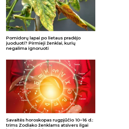
Pomidorų lapai po lietaus pradėjo
juoduoti? Pirmieji ženklai, kurių
negalima ignoruoti
Savaitės horoskopas rugpjūčio 10–16 d.:
trims Zodiako ženklams atsivers ilgai