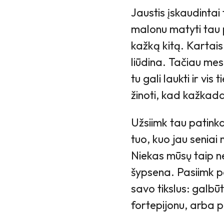
Jaustis įskaudintai 
malonu matyti tau 
kažką kitą. Kartais 
liūdina. Tačiau me
tu gali laukti ir vis
žinoti, kad kažkada
Užsiimk tau patinka
tuo, kuo jau seniai 
Niekas mūsų taip ne
šypsena. Pasiimk po
savo tikslus: galbūt
fortepijonu, arba p