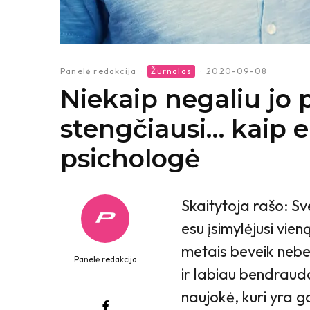
Panelė redakcija
·
Žurnalas
·
2020-09-08
Niekaip negaliu jo p
stengčiausi… kaip e
psichologė
Skaitytoja rašo: Sv
esu įsimylėjusi vien
metais beveik nebe
Panelė redakcija
ir labiau bendraud
naujokė, kuri yra g