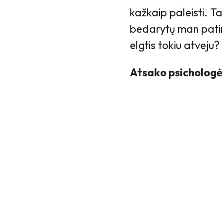
kažkaip paleisti. Ta
bedarytų man patin
elgtis tokiu atveju?
Atsako psichologė