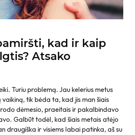
amiršti, kad ir kaip
lgtis? Atsako
eiki. Turiu problemą. Jau kelerius metus
ą vaikiną, tik bėda ta, kad jis man šiais
rodo dėmesio, praeitais ir pakalbindavo
avo. Galbūt todėl, kad šiais metais atėjo
an draugiška ir visiems labai patinka, aš su