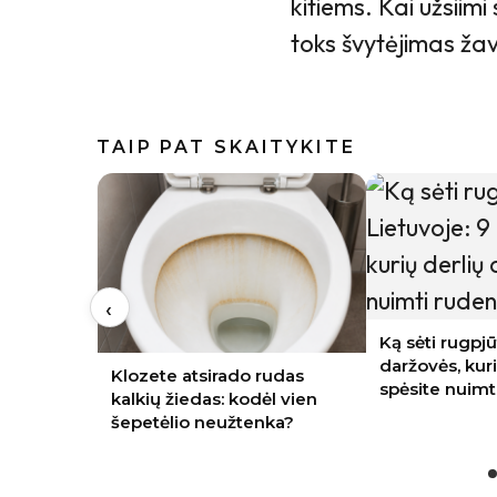
kitiems. Kai užsiim
toks švytėjimas žav
TAIP PAT SKAITYKITE
‹
Ką sėti rugpjūtį Lietuvoje: 9
daržovės, kurių derlių dar
udas
Indai po plov
spėsite nuimti rudenį
l vien
apsiblausę: ka
ka?
ne indaplovės 