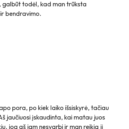
i, galbūt todėl, kad man trūksta
 ir bendravimo.
apo pora, po kiek laiko išsiskyrė, tačiau
Aš jaučiuosi įskaudinta, kai matau juos
u, jog aš jam nesvarbi ir man reikia jį