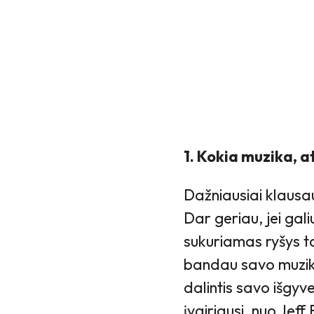
1. Kokia muzika, a
Dažniausiai klausaus
Dar geriau, jei galiu
sukuriamas ryšys ta
bandau savo muzikoj
dalintis savo išgy
įvairiausi, nuo Jeff 