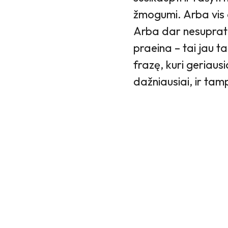
žmogumi. Arba vis d
Arba dar nesupratau
praeina – tai jau ta
frazę, kuri geriausi
dažniausiai, ir ta