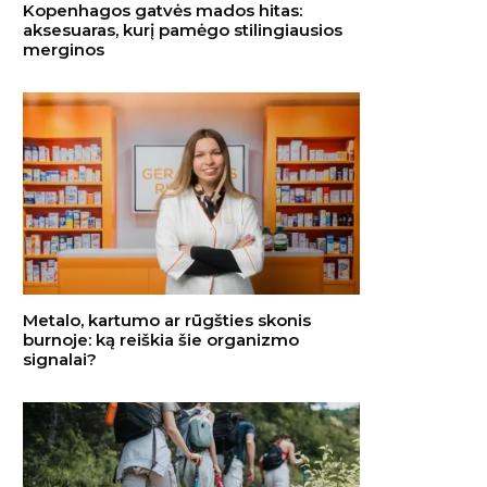
Kopenhagos gatvės mados hitas:
aksesuaras, kurį pamėgo stilingiausios
merginos
Metalo, kartumo ar rūgšties skonis
burnoje: ką reiškia šie organizmo
signalai?