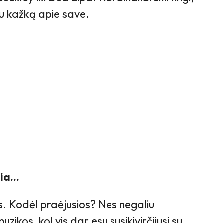
u kažką apie save.
epia…
s. Kodėl praėjusios? Nes negaliu
muzikos, kol vis dar esu susikivirčijusi su