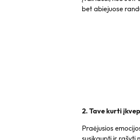
bet abiejuose rand
2. Tave kurti įkv
Praėjusios emocijo
susikaupti ir rašyti 