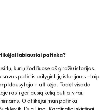
tlikėjai labiausiai patinka?
i tų, kurių žodžiuose aš girdžiu istorijas.
 savas patirtis prilyginti jų istorijoms –taip
rp klausytojo ir atlikėjo. Todėl visada
e rasti geriausią kelią būti atvirai,
venimams. O atlikėjai man patinka
Buckley iki Dua Lipa. Kardinaliai skirtingi,