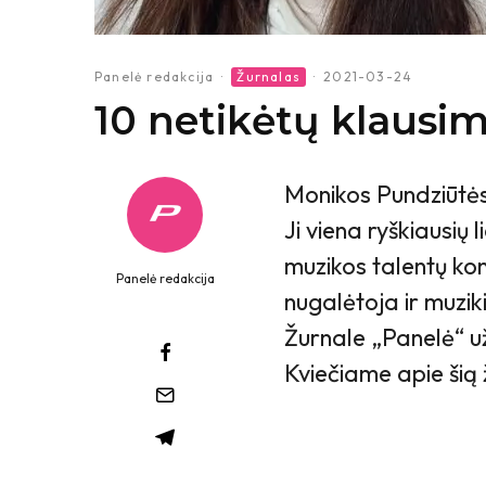
Panelė redakcija
·
Žurnalas
·
2021-03-24
10 netikėtų klausim
Monikos Pundziūtės 
Ji viena ryškiausių l
muzikos talentų ko
Panelė redakcija
nugalėtoja ir muzik
Žurnale „Panelė“ u
Kviečiame apie šią 