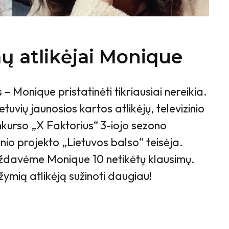
ų atlikėjai Monique
– Monique pristatinėti tikriausiai nereikia.
ietuvių jaunosios kartos atlikėjų, televizinio
nkurso „X Faktorius“ 3-iojo sezono
inio projekto „Lietuvos balso“ teisėja.
ždavėme Monique 10 netikėtų klausimų.
žymią atlikėją sužinoti daugiau!