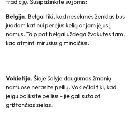
tradicijų. Susipažinkite su jomis:
Belgija
. Belgai tiki, kad nesėkmės ženklas bus
juodam katinui perėjus kelią ar jam įėjus į
namus. Taip pat belgai uždega žvakutes tam,
kad atminti mirusius giminaičius.
Vokietija
. Šioje šalyje daugumos žmonių
namuose nerasite peilių. Vokiečiai tiki, kad
jeigu paliksite peilius – jie gali sužaloti
grįžtančias sielas.