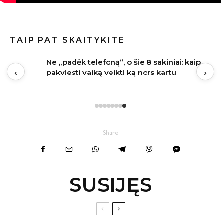
TAIP PAT SKAITYKITE
kia
Ne „padėk telefoną“, o šie 8 sakiniai: kaip
‹
›
ti
pakviesti vaiką veikti ką nors kartu
Share
SUSIJĘS