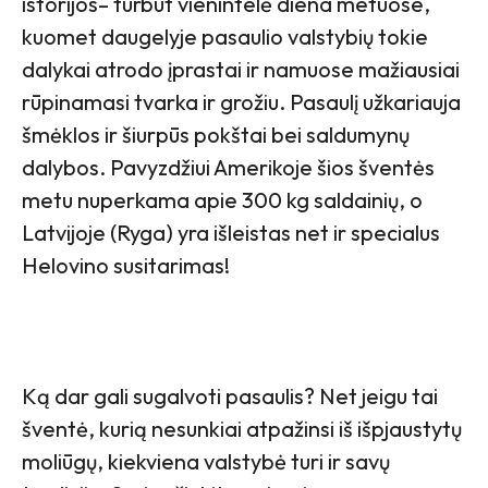
istorijos– turbūt vienintelė diena metuose,
kuomet daugelyje pasaulio valstybių tokie
dalykai atrodo įprastai ir namuose mažiausiai
rūpinamasi tvarka ir grožiu. Pasaulį užkariauja
šmėklos ir šiurpūs pokštai bei saldumynų
dalybos. Pavyzdžiui Amerikoje šios šventės
metu nuperkama apie 300 kg saldainių, o
Latvijoje (Ryga) yra išleistas net ir specialus
Helovino susitarimas!
Ką dar gali sugalvoti pasaulis? Net jeigu tai
šventė, kurią nesunkiai atpažinsi iš išpjaustytų
moliūgų, kiekviena valstybė turi ir savų