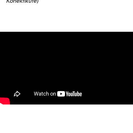
Konektikute
)