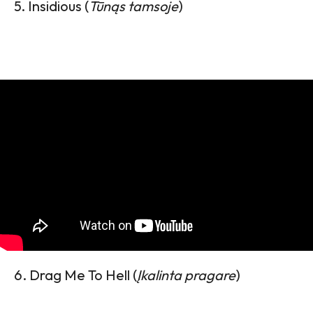
5. Insidious (
Tūnąs tamsoje
)
6. Drag Me To Hell (
Įkalinta pragare
)