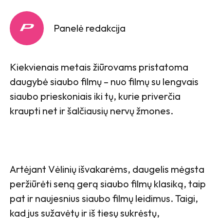
Panelė redakcija
Kiekvienais metais žiūrovams pristatoma
daugybė siaubo filmų – nuo ​​filmų su lengvais
siaubo prieskoniais iki tų, kurie priverčia
kraupti net ir šalčiausių nervų žmones.
Artėjant Vėlinių išvakarėms, daugelis mėgsta
peržiūrėti seną gerą siaubo filmų klasiką, taip
pat ir naujesnius siaubo filmų leidimus. Taigi,
kad jus sužavėtų ir iš tiesų sukrėstų,