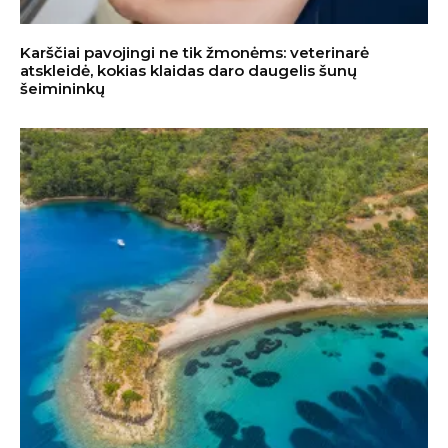
Karščiai pavojingi ne tik žmonėms: veterinarė
atskleidė, kokias klaidas daro daugelis šunų
šeimininkų