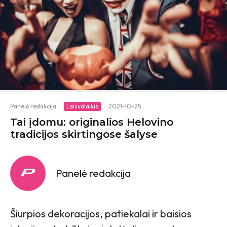
Panelė redakcija
·
Laisvalaikis
·
2021-10-25
Tai įdomu: originalios Helovino
tradicijos skirtingose šalyse
Panelė redakcija
Šiurpios dekoracijos, patiekalai ir baisios