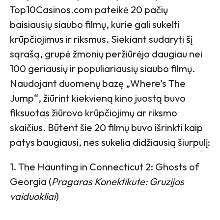
Top10Casinos.com pateikė 20 pačių
baisiausių siaubo filmų, kurie gali sukelti
krūpčiojimus ir riksmus. Siekiant sudaryti šį
sąrašą, grupė žmonių peržiūrėjo daugiau nei
100 geriausių ir populiariausių siaubo filmų.
Naudojant duomenų bazę „Where’s The
Jump“, žiūrint kiekvieną kino juostą buvo
fiksuotas žiūrovo krūpčiojimų ar riksmo
skaičius. Būtent šie 20 filmų buvo išrinkti kaip
patys baugiausi, nes sukelia didžiausią šiurpulį:
1. The Haunting in Connecticut 2: Ghosts of
Georgia (
Pragaras Konektikute: Gruzijos
vaiduokliai
)