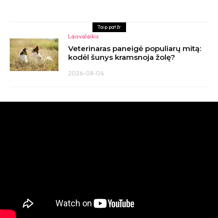
Taip pat žr
Laisvalaikis
Veterinaras paneigė populiarų mitą:
kodėl šunys kramsnoja žolę?
2026-08-04