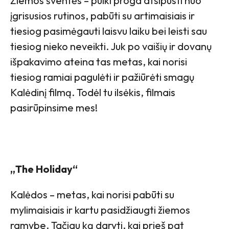
Žiemos šventės – puiki proga atsipūsti nuo
įgrisusios rutinos, pabūti su artimaisiais ir
tiesiog pasimėgauti laisvu laiku bei leisti sau
tiesiog nieko neveikti. Juk po vaišių ir dovanų
išpakavimo ateina tas metas, kai norisi
tiesiog ramiai pagulėti ir pažiūrėti smagų
Kalėdinį filmą. Todėl tu ilsėkis, filmais
pasirūpinsime mes!
„The Holiday“
Kalėdos – metas, kai norisi pabūti su
mylimaisiais ir kartu pasidžiaugti žiemos
ramybe. Tačiau ką daryti, kai prieš pat