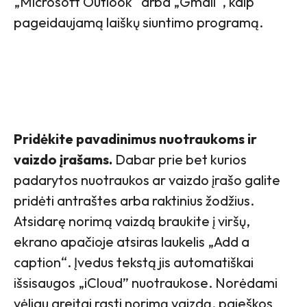
„Microsoft Outlook“ arba „Gmail“, kaip
pageidaujamą laiškų siuntimo programą.
Pridėkite pavadinimus nuotraukoms ir
vaizdo įrašams.
Dabar prie bet kurios
padarytos nuotraukos ar vaizdo įrašo galite
pridėti antraštes arba raktinius žodžius.
Atsidarę norimą vaizdą braukite į viršų,
ekrano apačioje atsiras laukelis „Add a
caption“. Įvedus tekstą jis automatiškai
išsisaugos „iCloud” nuotraukose. Norėdami
vėliau greitai rasti norimą vaizdą, paieškos