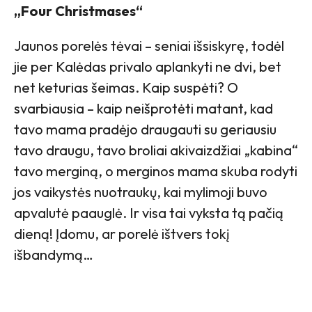
„Four Christmases“
Jaunos porelės tėvai – seniai išsiskyrę, todėl
jie per Kalėdas privalo aplankyti ne dvi, bet
net keturias šeimas. Kaip suspėti? O
svarbiausia – kaip neišprotėti matant, kad
tavo mama pradėjo draugauti su geriausiu
tavo draugu, tavo broliai akivaizdžiai „kabina“
tavo merginą, o merginos mama skuba rodyti
jos vaikystės nuotraukų, kai mylimoji buvo
apvalutė paauglė. Ir visa tai vyksta tą pačią
dieną! Įdomu, ar porelė ištvers tokį
išbandymą…