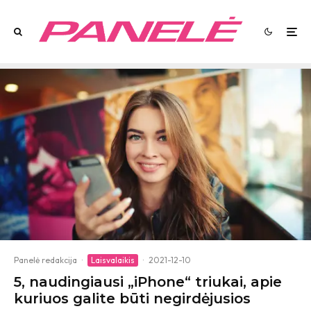
Panelė redakcija
·
Laisvalaikis
·
2021-12-10
5, naudingiausi „iPhone“ triukai, apie
kuriuos galite būti negirdėjusios