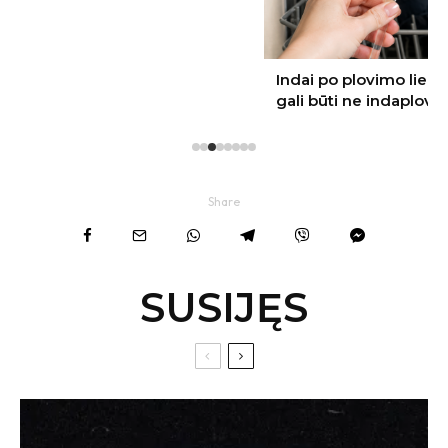
Indai po plovimo lieka apsiblausę: kaltas
gali būti ne indaplovės ploviklis
Share
SUSIJĘS