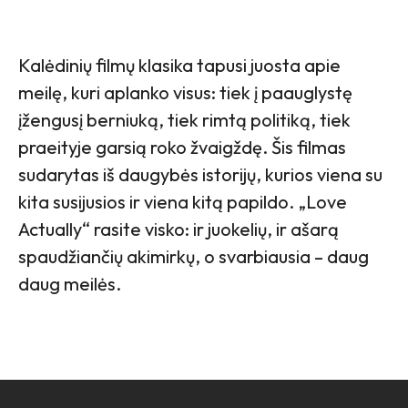
Kalėdinių filmų klasika tapusi juosta apie
meilę, kuri aplanko visus: tiek į paauglystę
įžengusį berniuką, tiek rimtą politiką, tiek
praeityje garsią roko žvaigždę. Šis filmas
sudarytas iš daugybės istorijų, kurios viena su
kita susijusios ir viena kitą papildo. „Love
Actually“ rasite visko: ir juokelių, ir ašarą
spaudžiančių akimirkų, o svarbiausia – daug
daug meilės.