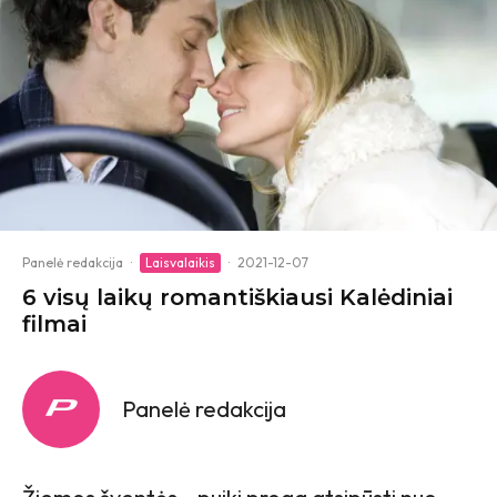
Panelė redakcija
·
Laisvalaikis
·
2021-12-07
6 visų laikų romantiškiausi Kalėdiniai
filmai
Panelė redakcija