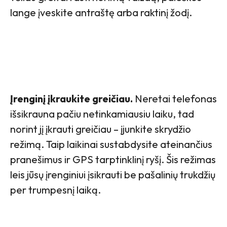
lange įveskite antraštę arba raktinį žodį.
Įrenginį įkraukite greičiau.
Neretai telefonas
išsikrauna pačiu netinkamiausiu laiku, tad
norint jį įkrauti greičiau – įjunkite skrydžio
režimą. Taip laikinai sustabdysite ateinančius
pranešimus ir GPS tarptinklinį ryšį. Šis režimas
leis jūsų įrenginiui įsikrauti be pašalinių trukdžių
per trumpesnį laiką.