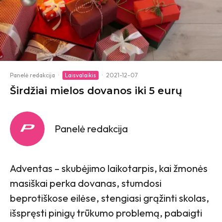
Panelė redakcija
·
Laisvalaikis
·
2021-12-07
Širdžiai mielos dovanos iki 5 eurų
Panelė redakcija
Adventas – skubėjimo laikotarpis, kai žmonės
masiškai perka dovanas, stumdosi
beprotiškose eilėse, stengiasi grąžinti skolas,
išspręsti pinigų trūkumo problemą, pabaigti