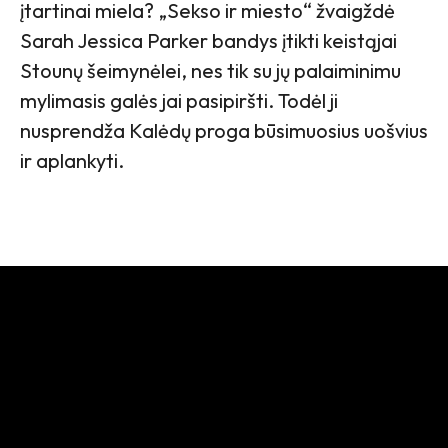
įtartinai miela? „Sekso ir miesto“ žvaigždė
Sarah Jessica Parker bandys įtikti keistąjai
Stounų šeimynėlei, nes tik su jų palaiminimu
mylimasis galės jai pasipiršti. Todėl ji
nusprendža Kalėdų proga būsimuosius uošvius
ir aplankyti.