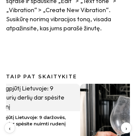
sąraše ir spauskite „Edit“ > „Text tone“ >
„Vibration“ > „Create New Vibration“.
Susikūrę norimą vibracijos toną, visada
atpažinsite, kas jums parašė žinutę.
TAIP PAT SKAITYKITE
Brangi n
filtrus 
‹
›