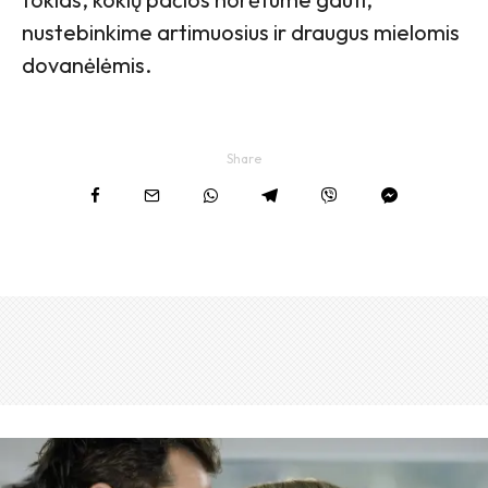
nustebinkime artimuosius ir draugus mielomis
dovanėlėmis.
Share