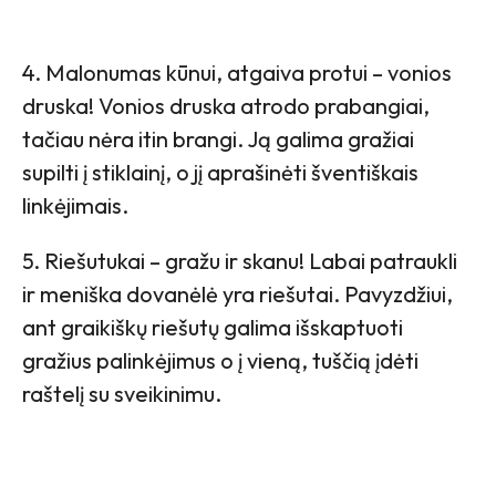
4. Malonumas kūnui, atgaiva protui – vonios
druska! Vonios druska atrodo prabangiai,
tačiau nėra itin brangi. Ją galima gražiai
supilti į stiklainį, o jį aprašinėti šventiškais
linkėjimais.
5. Riešutukai – gražu ir skanu! Labai patraukli
ir meniška dovanėlė yra riešutai. Pavyzdžiui,
ant graikiškų riešutų galima išskaptuoti
gražius palinkėjimus o į vieną, tuščią įdėti
raštelį su sveikinimu.