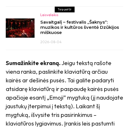
Taip pat žr
Laisvalaikis
Savaitgalį – festivalis „Šaknys“:
muzikos ir kultūros šventė Dzūkijos
miškuose
2026-08-04
Sumažinkite ekraną.
Jeigu tekstą rašote
viena ranka, paslinkite klaviatūrą arčiau
kairės ar dešinės pusės. Tai galite padaryti
atsidarę klaviatūrą ir paspaudę kairės pusės
apačioje esantį „Emoji” mygtuką (jį naudojate
jaustukų įterpimui į tekstą). Laikant šį
mygtuką, išvysite tris pasirinkimus –
klaviatūros lygiavimus. Įrankis leis pastumti