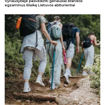
Vyriausybėje pasveikinti geriausiai brandos
egzaminus išlaikę Lietuvos abiturientai