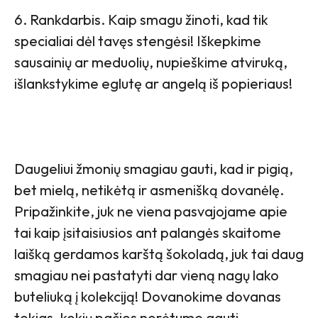
6. Rankdarbis. Kaip smagu žinoti, kad tik
specialiai dėl tavęs stengėsi! Iškepkime
sausainių ar meduolių, nupieškime atviruką,
išlankstykime eglutę ar angelą iš popieriaus!
Daugeliui žmonių smagiau gauti, kad ir pigią,
bet mielą, netikėtą ir asmenišką dovanėlę.
Pripažinkite, juk ne viena pasvajojame apie
tai kaip įsitaisiusios ant palangės skaitome
laišką gerdamos karštą šokoladą, juk tai daug
smagiau nei pastatyti dar vieną nagų lako
buteliuką į kolekciją! Dovanokime dovanas
tokias, kokių pačios norėtume gauti,